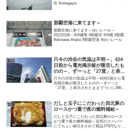
区 #setagaya
那覇空港に来てます～
日記
那覇空港に来てます～ゆいレール～
20220106～#沖縄県 #那覇市 #沖縄 #那覇
#okinawa #naha #那覇空港 #ゆいレール
只今の渋谷の気温は不明～。424
日記
日前から電光掲示板が復活したも
のの～、ずーっと「27度」と表示
されたままで、ついに396日前か
只今の渋谷の気温は不明～424日前から電
ら電源オフ状態に～
光掲示板が復活したものの～ずーっと
「27度」と表示されたままでついに396日
前の朝からは電源オフ状態に～晴れてち
ょい涼しめ～20221030～#渋谷 #shibuya
#気温
だしと玉子にこだわった四元豚の
日記
ロースかつ重で夜の燃料補給～
だしと玉子にこだわった四元豚のロース
かつ重で夜の燃料補給～近所のスーパー
にてちょい値引きされて税込375円なり～
20210814～#ロースかつ #ロースカツ #弁