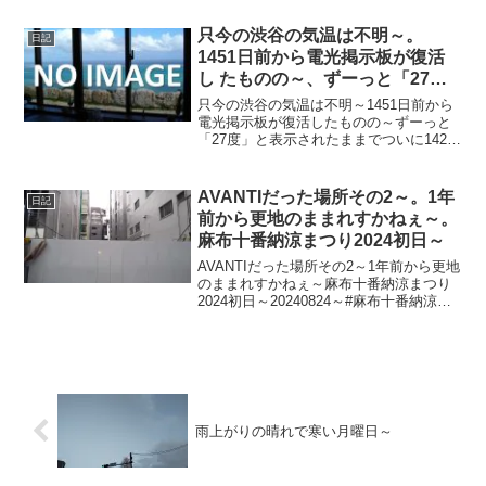
当
只今の渋谷の気温は不明～。
日記
1451日前から電光掲示板が復活
し たものの～、ずーっと「27
度」と表示されたままで、ついに
只今の渋谷の気温は不明～1451日前から
1423日 前から電源オフ状態
電光掲示板が復活したものの～ずーっと
「27度」と表示されたままでついに1423
日前の朝からは電源オフ状態に～陽が暮
れて蒸し～20250825～#渋谷 #shibuya #
気温
AVANTIだった場所その2～。1年
日記
前から更地のままれすかねぇ～。
麻布十番納涼まつり2024初日～
AVANTIだった場所その2～1年前から更地
のままれすかねぇ～麻布十番納涼まつり
2024初日～20240824～#麻布十番納涼ま
つり #麻布十番まつり #麻布十番
#AVANTI
雨上がりの晴れで寒い月曜日～