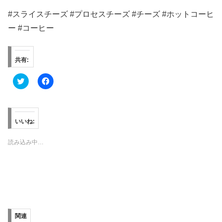
#スライスチーズ #プロセスチーズ #チーズ #ホットコーヒ
ー #コーヒー
共有:
ク
F
リ
a
ッ
c
ク
e
し
b
て
o
T
o
いいね:
w
k
i
で
t
共
読み込み中…
t
有
e
す
r
る
で
に
共
は
有
ク
(
リ
新
ッ
し
ク
い
し
ウ
て
ィ
く
関連
ン
だ