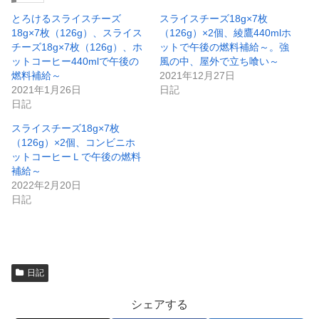
ド
さ
ウ
い
とろけるスライスチーズ
スライスチーズ18g×7枚
で
(
18g×7枚（126g）、スライス
（126g）×2個、綾鷹440mlホ
開
新
き
し
チーズ18g×7枚（126g）、ホ
ットで午後の燃料補給～。強
ま
い
ットコーヒー440mlで午後の
風の中、屋外で立ち喰い～
す
ウ
)
ィ
燃料補給～
2021年12月27日
ン
2021年1月26日
日記
ド
ウ
日記
で
開
スライスチーズ18g×7枚
き
ま
（126g）×2個、コンビニホ
す
)
ットコーヒーＬで午後の燃料
補給～
2022年2月20日
日記
日記
シェアする