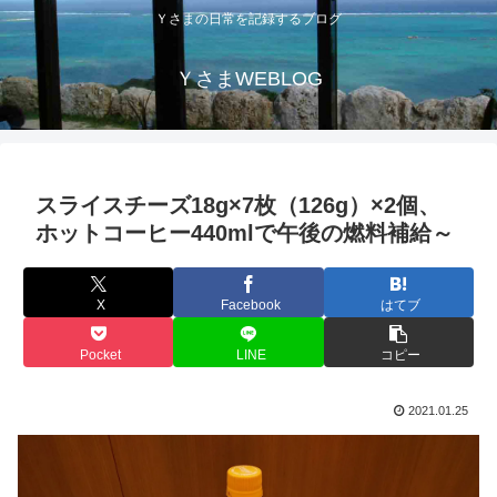
Ｙさまの日常を記録するブログ
ＹさまWEBLOG
スライスチーズ18g×7枚（126g）×2個、
ホットコーヒー440mlで午後の燃料補給～
X
Facebook
はてブ
Pocket
LINE
コピー
2021.01.25