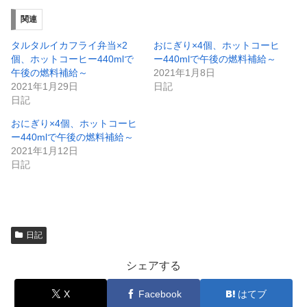
い
し
ウ
て
ィ
く
関連
ン
だ
ド
さ
ウ
い
タルタルイカフライ弁当×2
おにぎり×4個、ホットコーヒ
で
(
個、ホットコーヒー440mlで
ー440mlで午後の燃料補給～
開
新
き
し
午後の燃料補給～
2021年1月8日
ま
い
2021年1月29日
日記
す
ウ
)
ィ
日記
ン
ド
おにぎり×4個、ホットコーヒ
ウ
で
ー440mlで午後の燃料補給～
開
2021年1月12日
き
ま
日記
す
)
日記
シェアする
X
Facebook
はてブ