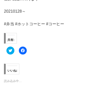
20210128～
#弁当 #ホットコーヒー #コーヒー
共有:
ク
F
リ
a
ッ
c
ク
e
し
b
て
o
T
o
いいね:
w
k
i
で
t
共
読み込み中…
t
有
e
す
r
る
で
に
共
は
有
ク
(
リ
新
ッ
し
ク