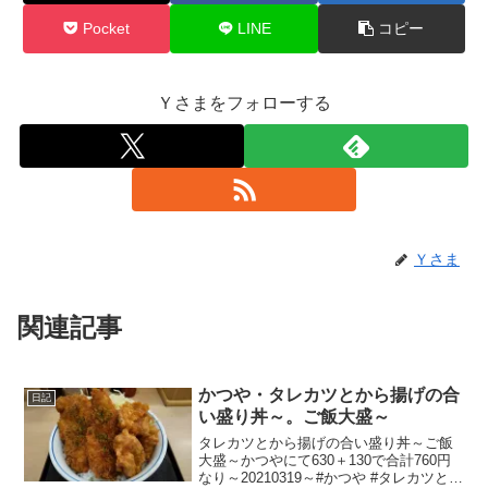
Pocket
LINE
コピー
Ｙさまをフォローする
Ｙさま
関連記事
かつや・タレカツとから揚げの合
日記
い盛り丼～。ご飯大盛～
タレカツとから揚げの合い盛り丼～ご飯
大盛～かつやにて630＋130で合計760円
なり～20210319～#かつや #タレカツとか