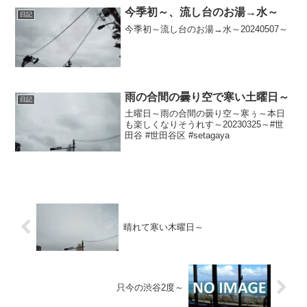
20211022～#渋谷 #shibuya #気温
今季初～、流し台のお湯→水～
日記
今季初～流し台のお湯→水～20240507～
雨の合間の曇り空で寒い土曜日～
日記
土曜日～雨の合間の曇り空～寒ぅ～本日
も楽しくなりそうれす～20230325～#世
田谷 #世田谷区 #setagaya
晴れて寒い木曜日～
只今の渋谷2度～