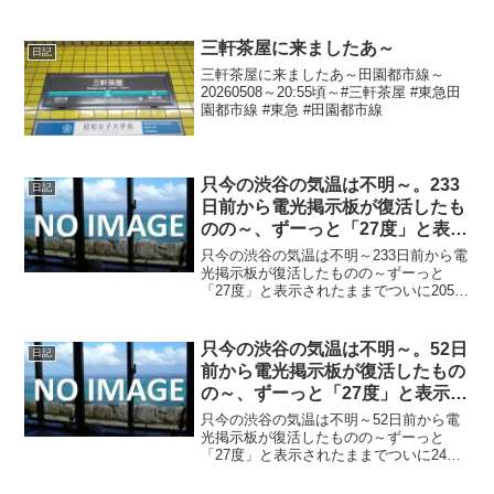
ら揚げの合い盛り丼 #タレカツとから揚
げの合い盛り #タレカツ #から揚げ #丼 #
大盛
三軒茶屋に来ましたあ～
日記
三軒茶屋に来ましたあ～田園都市線～
20260508～20:55頃～#三軒茶屋 #東急田
園都市線 #東急 #田園都市線
只今の渋谷の気温は不明～。233
日記
日前から電光掲示板が復活したも
のの～、ずーっと「27度」と表示
されたままで、ついに205日前か
只今の渋谷の気温は不明～233日前から電
ら電源オフ状態に～
光掲示板が復活したものの～ずーっと
「27度」と表示されたままでついに205日
前の朝からは電源オフ状態に～陽が暮れ
て雨でちょい温暖～20220421～#渋谷
#shibuya #気温
只今の渋谷の気温は不明～。52日
日記
前から電光掲示板が復活したもの
の～、ずーっと「27度」と表示さ
れたままで、ついに24日前から電
只今の渋谷の気温は不明～52日前から電
源オフ状態に～
光掲示板が復活したものの～ずーっと
「27度」と表示されたままでついに24日
前の朝からは電源オフ状態に～陽が暮れ
て雨で風さんそよーでちょい寒ぅ～