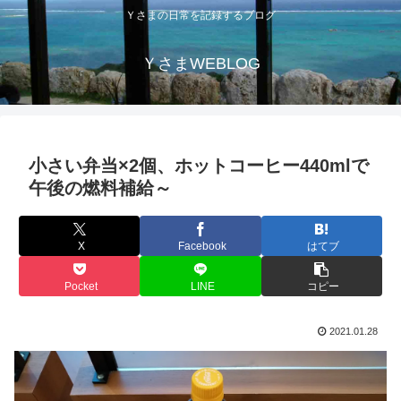
Ｙさまの日常を記録するブログ
ＹさまWEBLOG
小さい弁当×2個、ホットコーヒー440mlで
午後の燃料補給～
X
Facebook
はてブ
Pocket
LINE
コピー
2021.01.28