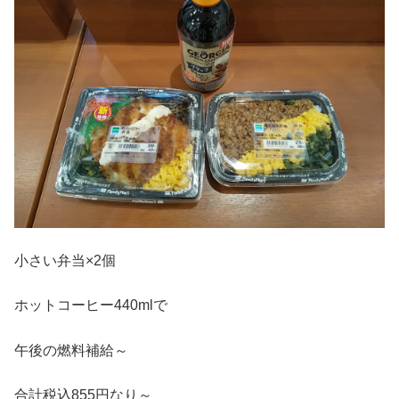
小さい弁当×2個
ホットコーヒー440mlで
午後の燃料補給～
合計税込855円なり～