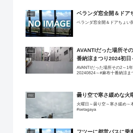
ベランダ窓全開＆ドア
日記
ベランダ窓全開＆ドアちょい開き
AVANTIだった場所
日記
番納涼まつり2024初日
AVANTIだった場所その2～
20240824～#麻布十番納涼ま
曇り空で寒さ緩めな火
日記
火曜日～曇り空～寒さ緩め～本日
#setagaya
フツーに都営バスに乗
日記