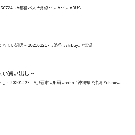
0724～#都営バス #路線バス #バス #BUS
い温暖～20210221～#渋谷 #shibuya #気温
ょい買い出し～
201227～#那覇市 #那覇 #naha #沖縄県 #沖縄 #okinawa