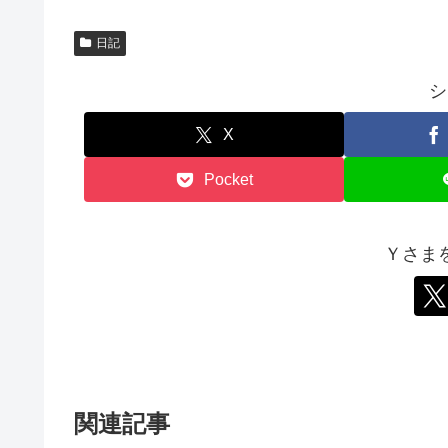
ま
す
)
日記
シ
X
Pocket
Ｙさま
関連記事