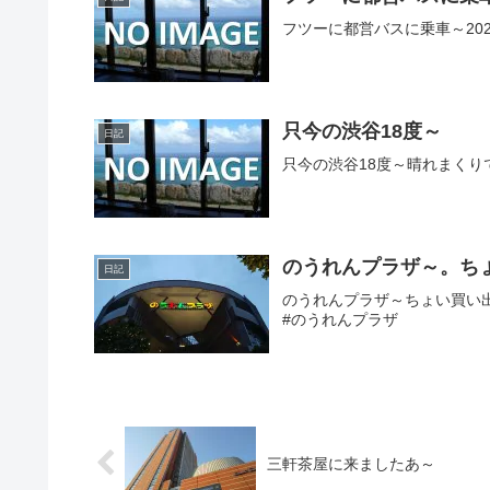
フツーに都営バスに乗車～2025
只今の渋谷18度～
日記
只今の渋谷18度～晴れまくりでちょ
のうれんプラザ～。ち
日記
のうれんプラザ～ちょい買い出し～20
#のうれんプラザ
三軒茶屋に来ましたあ～