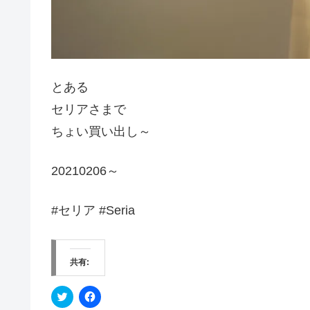
とある
セリアさまで
ちょい買い出し～
20210206～
#セリア #Seria
共有:
ク
F
リ
a