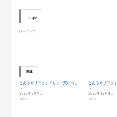
ッ
c
ク
e
し
b
て
o
T
o
w
k
いいね:
i
で
t
共
t
有
e
す
読み込み中…
r
る
で
に
共
は
有
ク
(
リ
新
ッ
し
ク
い
し
ウ
て
ィ
く
ン
だ
関連
ド
さ
ウ
い
で
(
開
新
とあるセリアさまでちょい買い出し
とあるセリアさ
き
し
～
～
ま
い
す
ウ
2023年9月9日
2023年12月4日
)
ィ
日記
日記
ン
ド
ウ
で
開
き