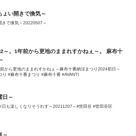
ちょい開きで換気～
で換気～20220507～
その2～。1年前から更地のままれすかねぇ～。 麻布十
～
1年前から更地のままれすかねぇ～麻布十番納涼まつり2024初日～
つり #麻布十番まつり #麻布十番 #AVANTI
曜日～
も楽しくなりそうれす～20211207～#世田谷 #世田谷区
車～