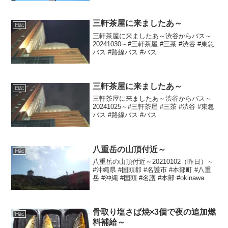
三軒茶屋に来ましたあ～
日記
三軒茶屋に来ましたあ～渋谷からバス～
20241030～#三軒茶屋 #三茶 #渋谷 #東急
バス #路線バス #バス
三軒茶屋に来ましたあ～
日記
三軒茶屋に来ましたあ～渋谷からバス～
20241025～#三軒茶屋 #三茶 #渋谷 #東急
バス #路線バス #バス
八重岳の山頂付近～
日記
八重岳の山頂付近～20210102（昨日）～
#沖縄県 #国頭郡 #名護市 #本部町 #八重
岳 #沖縄 #国頭 #名護 #本部 #okinawa
骨取り塩さば焼×3個で夜の追加燃
日記
料補給～