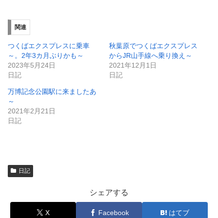
新
ッ
し
ク
い
し
ウ
て
ィ
く
関連
ン
だ
ド
さ
ウ
い
つくばエクスプレスに乗車
秋葉原でつくばエクスプレス
で
(
～。2年3カ月ぶりかも～
からJR山手線へ乗り換え～
開
新
き
し
2023年5月24日
2021年12月1日
ま
い
日記
日記
す
ウ
)
ィ
ン
万博記念公園駅に来ましたあ
ド
～
ウ
で
2021年2月21日
開
日記
き
ま
す
)
日記
シェアする
X
Facebook
はてブ