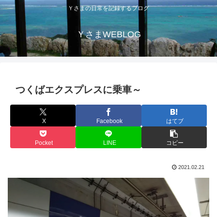
Ｙさまの日常を記録するブログ
ＹさまWEBLOG
つくばエクスプレスに乗車～
X
Facebook
はてブ
Pocket
LINE
コピー
2021.02.21