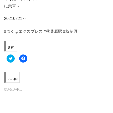
に乗車～
20210221～
#つくばエクスプレス #秋葉原駅 #秋葉原
共有:
ク
F
リ
a
ッ
c
ク
e
し
b
て
o
T
o
いいね:
w
k
i
で
t
共
読み込み中…
t
有
e
す
r
る
で
に
共
は
有
ク
(
リ