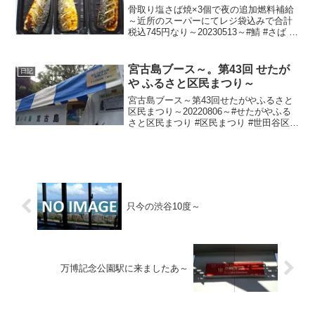
骨取り塩さば焼×3個で夜の追加燃料補給
～近所のスーパーにてレジ袋込みで合計
税込745円なり～20230513～#鯖 #さば #
サバ
宮古島ブース～。第43回 せたが
日記
や ふるさと区民まつり～
宮古島ブース～第43回せたがやふるさと
区民まつり～20220806～#せたがやふる
さと区民まつり #区民まつり #世田谷区 #
世田谷 #setagaya #祭り #祭 #まつり #宮
古島
只今の渋谷10度～
万博記念公園駅に来ましたあ～