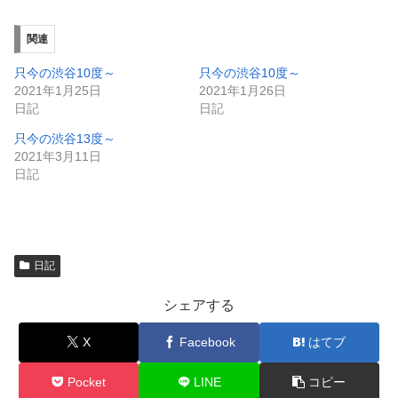
し
ク
い
し
ウ
て
ィ
く
関連
ン
だ
ド
さ
ウ
い
只今の渋谷10度～
只今の渋谷10度～
で
(
2021年1月25日
2021年1月26日
開
新
き
し
日記
日記
ま
い
す
ウ
只今の渋谷13度～
)
ィ
ン
2021年3月11日
ド
日記
ウ
で
開
き
ま
す
)
日記
シェアする
X
Facebook
はてブ
Pocket
LINE
コピー