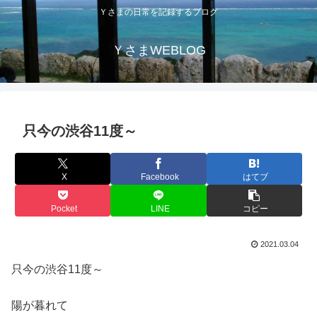
Ｙさまの日常を記録するブログ
ＹさまWEBLOG
只今の渋谷11度～
X
Facebook
はてブ
Pocket
LINE
コピー
2021.03.04
只今の渋谷11度～
陽が暮れて