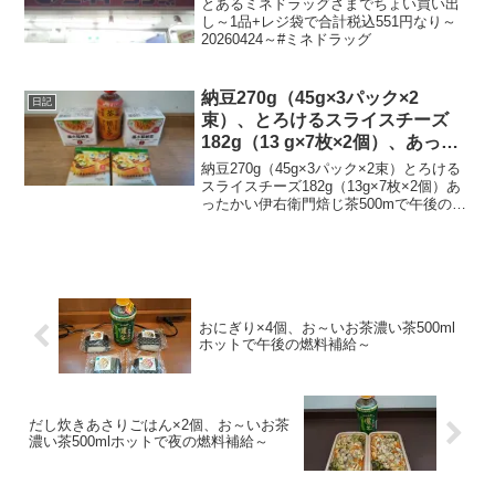
とあるミネドラッグさまでちょい買い出
し～1品+レジ袋で合計税込551円なり～
20260424～#ミネドラッグ
納豆270g（45g×3パック×2
日記
束）、とろけるスライスチーズ
182g（13 g×7枚×2個）、あった
かい伊右衛門焙じ茶500mで午後
納豆270g（45g×3パック×2束）とろける
の燃料補給～
スライスチーズ182g（13g×7枚×2個）あ
ったかい伊右衛門焙じ茶500mで午後の燃
料補給～合計税込830円なり～20240329
～#納豆 #あづま食品 #スライスチーズ #
チーズ #六甲バタ...
おにぎり×4個、お～いお茶濃い茶500ml
ホットで午後の燃料補給～
だし炊きあさりごはん×2個、お～いお茶
濃い茶500mlホットで夜の燃料補給～