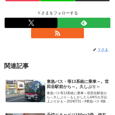
Ｙさまをフォローする
Ｙさま
関連記事
東急バス・等13系統に乗車～。世
日記
田谷駅前から～。久しぶり～
東急バス等13系統に乗車～世田谷駅前か
ら～久しぶり～もしかしたら6年5カ月以
上ぶりかも～20240731～#東急バス #路線
バス #バス #BUS
千切りキャベツ150g×2袋、伊右