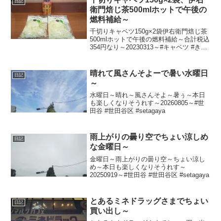
日記
衛門焙じ茶500mlホットで午後の
燃料補給～
千切りキャベツ150g×2袋伊右衛門焙じ茶
500mlホットで午後の燃料補給～合計税込
354円なり～20230313～#キャベツ #きゃ
べつ #伊右衛門 #焙じ茶 #ほうじ茶
晴れて風さんそよーで暑い水曜日
日記
～
水曜日～晴れ～風さんそよ～暑ぅ～本日
も楽しくなりそうれす～20260805～#世
田谷 #世田谷区 #setagaya
雨上がりの曇り空でちょい涼しめ
日記
な金曜日～
金曜日～雨上がりの曇り空～ちょい涼し
め～本日も楽しくなりそうれす～
20250919～#世田谷 #世田谷区 #setagaya
とあるミネドラッグさまでちょい
日記
買い出し～