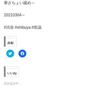
寒さちょい緩め～
20210304～
#渋谷 #shibuya #気温
共有:
ク
F
リ
a
ッ
c
ク
e
し
b
て
o
T
o
いいね:
w
k
i
で
t
共
読み込み中…
t
有
e
す
r
る
で
に
共
は
有
ク
(
リ
新
ッ