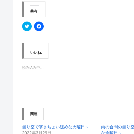
共有:
ク
F
リ
a
ッ
c
ク
e
し
b
て
o
T
o
w
k
いいね:
i
で
t
共
t
有
e
す
読み込み中…
r
る
で
に
共
は
有
ク
(
リ
新
ッ
し
ク
い
し
ウ
て
ィ
く
ン
だ
関連
ド
さ
ウ
い
で
(
開
新
曇り空で寒さちょい緩めな火曜日～
雨の合間の曇り
き
し
2022年3月29日
な金曜日～