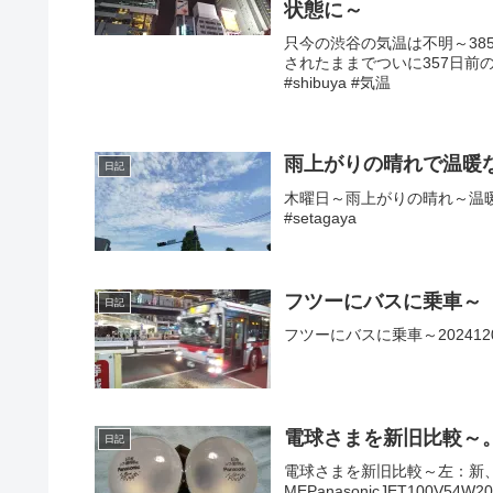
状態に～
只今の渋谷の気温は不明～38
されたままでついに357日前の
#shibuya #気温
雨上がりの晴れで温暖
日記
木曜日～雨上がりの晴れ～温暖～
#setagaya
フツーにバスに乗車～
日記
フツーにバスに乗車～2024120
電球さまを新旧比較～
日記
電球さまを新旧比較～左：新
MEPanasonicJET100V54W2