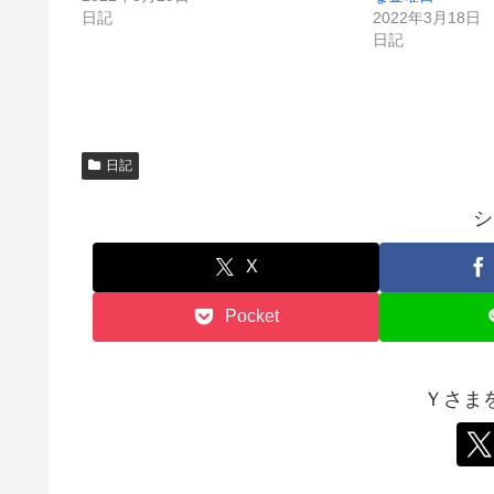
ま
い
す
ウ
日記
2022年3月18日
)
ィ
日記
ン
ド
ウ
で
開
き
ま
す
)
日記
シ
X
Pocket
Ｙさま