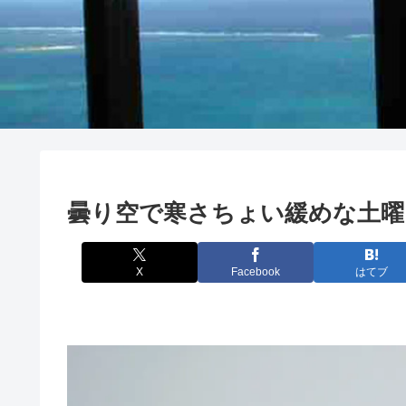
曇り空で寒さちょい緩めな土曜
X
Facebook
はてブ