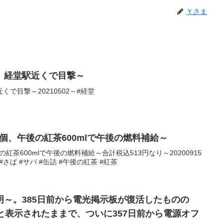
Ｙさま
。経堂駅近くで目撃～
で目撃～20210502～#経堂
2個、午後の紅茶600mlで午後の燃料補給～
の紅茶600mlで午後の燃料補給～合計税込513円なり～20200915
 #さば #サバ #缶詰 #午後の紅茶 #紅茶
明～。385日前から電光掲示板が復活したものの
と表示されたままで、ついに357日前から電源オフ