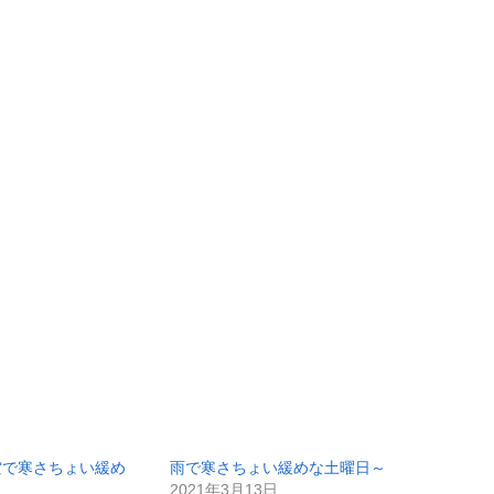
空で寒さちょい緩め
雨で寒さちょい緩めな土曜日～
2021年3月13日