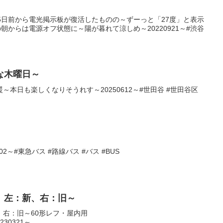
5日前から電光掲示板が復活したものの～ずーっと「27度」と表示
朝からは電源オフ状態に～陽が暮れて涼しめ～20220921～#渋谷
な木曜日～
本日も楽しくなりそうれす～20250612～#世田谷 #世田谷区
2～#東急バス #路線バス #バス #BUS
。左：新、右：旧～
、右：旧～60形レフ・屋内用
0230321～