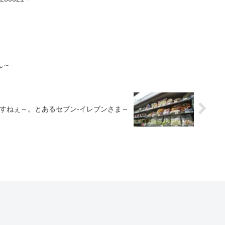
ん～
すねぇ～。とあるセブン-イレブンさま～