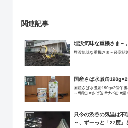
関連記事
埋没気味な重機さま～
日記
埋没気味な重機さま～経堂駅近く
国産さば水煮缶190g×
日記
国産さば水煮缶190g×2個午後
～#鯖缶 #さば缶 #サバ缶 #鯖
只今の渋谷の気温は不
日記
～、ずーっと「27度」