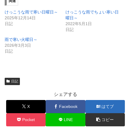
ィ
く
関連
ン
だ
ド
さ
ウ
い
けっこうな雨で寒い日曜日～
けっこうな雨でちょい寒い日
で
(
2025年12月14日
曜日～
開
新
き
し
日記
2022年5月1日
ま
い
日記
す
ウ
)
ィ
ン
雨で寒い火曜日～
ド
2026年3月3日
ウ
で
日記
開
き
ま
す
)
日記
シェアする
X
Facebook
はてブ
Pocket
LINE
コピー