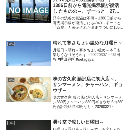
日記
1386日前から電光掲示板が復活
し たものの～、ずーっと「27
度」と表示されたままで、ついに
只今の渋谷の気温は不明～1386日前から
1358日 前から電源オフ状態
電光掲示板が復活したものの～ずーっと
「27度」と表示されたままでついに1358
日前の朝からは電源オフ状態に～陽が暮
れてちょい蒸し～20250619～#渋谷
#shibuya #気温
晴れて寒さちょい緩めな月曜日～
日記
月曜日～晴れ～寒さちょい緩め～本日も
楽しくなりそうれす～20220307～#世田
谷 #世田谷区 #setagaya
味の古久家 藤沢店に初入店～。
日記
サンマーメン、チャーハン、ギョ
ウザ～
味の古久家 藤沢店に初入店～サンマーメ
ン880円チャーハン880円ギョウザ 6コ380
円合計税込2140円なり～20260321～
16:29頃～#味の古久家 #中華料理 #藤沢市
#藤沢 #藤沢駅 #ダイヤモンドビル
曇り空で涼しい日曜日～
日記
日曜日～曇り空～涼し～本日も楽しくな