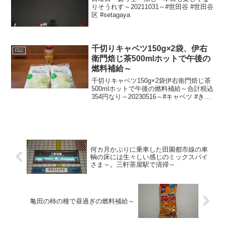
りそうれす～20211031～#世田谷 #世田谷
区 #setagaya
千切りキャベツ150g×2袋、伊右
日記
衛門焙じ茶500mlホットで午後の
燃料補給～
千切りキャベツ150g×2袋伊右衛門焙じ茶
500mlホットで午後の燃料補給～合計税込
354円なり～20230516～#キャベツ #きゃ
べつ #伊右衛門 #焙じ茶 #ほうじ茶
何カ月かぶりに乗車した田園都市線の車
輌の床には生々しい感じのミックスパイ
さま～。三軒茶屋駅で清掃～
亀田の柿の種で昼過ぎの燃料補給～