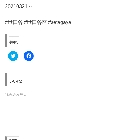
20210321～
#世田谷 #世田谷区 #setagaya
共有:
ク
F
リ
a
ッ
c
ク
e
し
b
て
o
T
o
いいね:
w
k
i
で
t
共
読み込み中…
t
有
e
す
r
る
で
に
共
は
有
ク
(
リ
新
ッ
し
ク
い
し
ウ
て