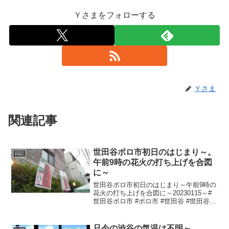
Ｙさまをフォローする
Ｙさま
関連記事
世田谷ボロ市初日のはじまり～。
日記
午前9時の花火の打ち上げを合図
に～
世田谷ボロ市初日のはじまり～午前9時の
花火の打ち上げを合図に～20230115～#
世田谷ボロ市 #ボロ市 #世田谷 #世田谷区
#setagaya #世田谷駅 #世田谷線 #上町駅
#上町 #駒沢公園通り #ボロ市通り
只今の渋谷の気温は不明～。