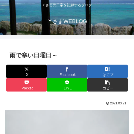
Ｙさまの日常を記録するブログ
ＹさまWEBLOG
雨で寒い日曜日～
X
Facebook
はてブ
Pocket
LINE
コピー
2021.03.21