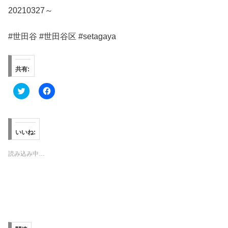
20210327～
#世田谷 #世田谷区 #setagaya
共有:
ク
F
リ
a
ッ
c
ク
e
し
b
て
o
T
o
いいね:
w
k
i
で
t
共
読み込み中…
t
有
e
す
r
る
で
に
共
は
有
ク
(
リ
新
ッ
し
ク
い
し
ウ
て