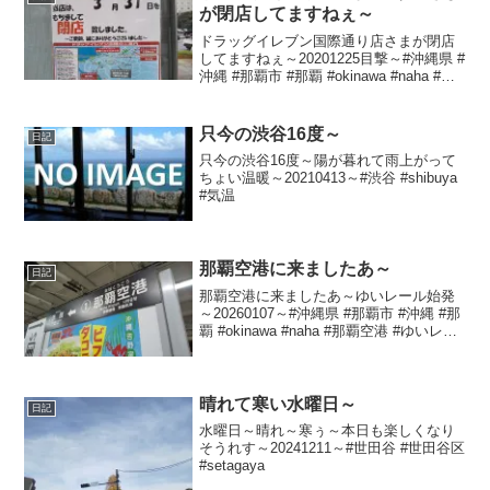
が閉店してますねぇ～
ドラッグイレブン国際通り店さまが閉店
してますねぇ～20201225目撃～#沖縄県 #
沖縄 #那覇市 #那覇 #okinawa #naha #ド
ラッグイレブン
只今の渋谷16度～
日記
只今の渋谷16度～陽が暮れて雨上がって
ちょい温暖～20210413～#渋谷 #shibuya
#気温
那覇空港に来ましたあ～
日記
那覇空港に来ましたあ～ゆいレール始発
～20260107～#沖縄県 #那覇市 #沖縄 #那
覇 #okinawa #naha #那覇空港 #ゆいレー
ル
晴れて寒い水曜日～
日記
水曜日～晴れ～寒ぅ～本日も楽しくなり
そうれす～20241211～#世田谷 #世田谷区
#setagaya