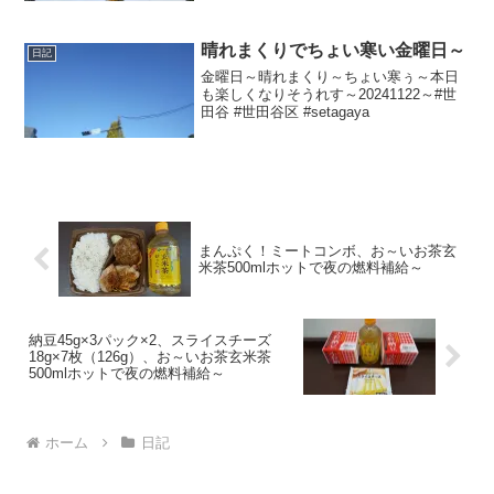
晴れまくりでちょい寒い金曜日～
日記
金曜日～晴れまくり～ちょい寒ぅ～本日
も楽しくなりそうれす～20241122～#世
田谷 #世田谷区 #setagaya
まんぷく！ミートコンボ、お～いお茶玄
米茶500mlホットで夜の燃料補給～
納豆45g×3パック×2、スライスチーズ
18g×7枚（126g）、お～いお茶玄米茶
500mlホットで夜の燃料補給～
ホーム
日記