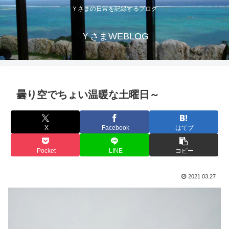
Ｙさまの日常を記録するブログ
ＹさまWEBLOG
曇り空でちょい温暖な土曜日～
X
Facebook
はてブ
Pocket
LINE
コピー
2021.03.27