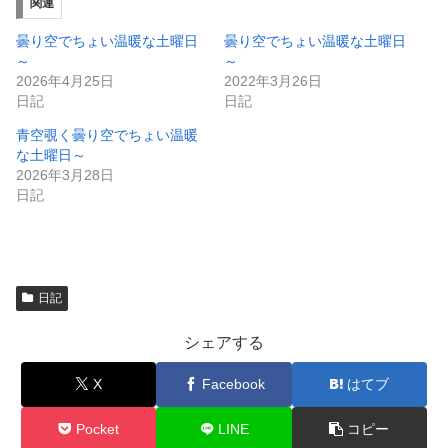
ィ
く
関連
ン
だ
ド
さ
ウ
い
曇り空でちょい温暖な土曜日
曇り空でちょい温暖な土曜日
で
(
～
～
開
新
き
し
2026年4月25日
2022年3月26日
ま
い
日記
日記
す
ウ
)
ィ
ン
青空覗く曇り空でちょい温暖
ド
な土曜日～
ウ
で
2026年3月28日
開
日記
き
ま
す
)
日記
シェアする
X
Facebook
はてブ
Pocket
LINE
コピー