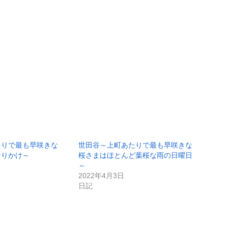
たりで最も早咲きな
世田谷～上町あたりで最も早咲きな
なりかけ～
桜さまはほとんど葉桜な雨の日曜日
～
2022年4月3日
日記