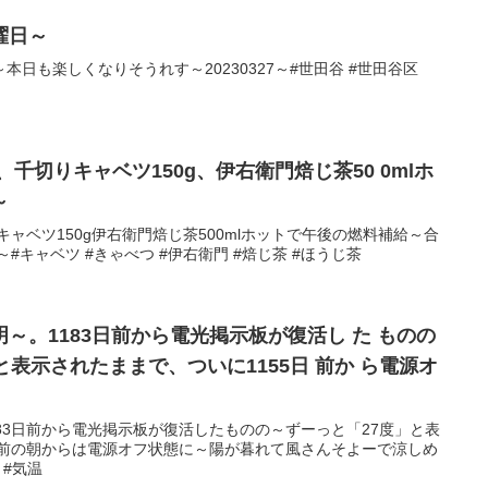
曜日～
日も楽しくなりそうれす～20230327～#世田谷 #世田谷区
、千切りキャベツ150g、伊右衛門焙じ茶50 0mlホ
～
キャベツ150g伊右衛門焙じ茶500mlホットで午後の燃料補給～合
3～#キャベツ #きゃべつ #伊右衛門 #焙じ茶 #ほうじ茶
～。1183日前から電光掲示板が復活し た ものの
と表示されたままで、ついに1155日 前か ら電源オ
83日前から電光掲示板が復活したものの～ずーっと「27度」と表
日前の朝からは電源オフ状態に～陽が暮れて風さんそよーで涼しめ
a #気温