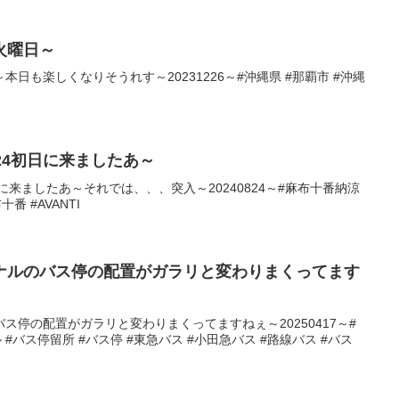
火曜日～
日も楽しくなりそうれす～20231226～#沖縄県 #那覇市 #沖縄
24初日に来ましたあ～
に来ましたあ～それでは、、、突入～20240824～#麻布十番納涼
番 #AVANTI
ナルのバス停の配置がガラリと変わりまくってます
ス停の配置がガラリと変わりまくってますねぇ～20250417～#
 #バス停留所 #バス停 #東急バス #小田急バス #路線バス #バス