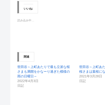
て
o
T
o
w
k
いいね:
i
で
t
共
t
有
e
す
読み込み中…
r
る
で
に
共
は
有
ク
(
リ
新
ッ
し
ク
い
し
ウ
て
ィ
く
ン
だ
関連
ド
さ
ウ
い
で
(
開
新
世田谷～上町あたりで最も立派な桜
世田谷～上町あ
き
し
さまも満開をかなーり過ぎた模様の
桜さまは葉桜に
ま
い
す
ウ
雨の日曜日～
2021年3月28日
)
ィ
2022年4月3日
日記
ン
ド
日記
ウ
で
開
き
ま
す