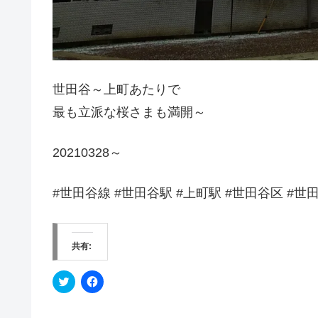
世田谷～上町あたりで
最も立派な桜さまも満開～
20210328～
#世田谷線 #世田谷駅 #上町駅 #世田谷区 #世田谷 
共有:
ク
F
リ
a
ッ
c
ク
e
し
b