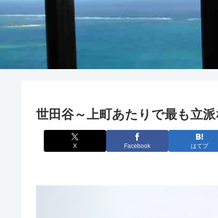
世田谷～上町あたりで最も立派
X
Facebook
はてブ