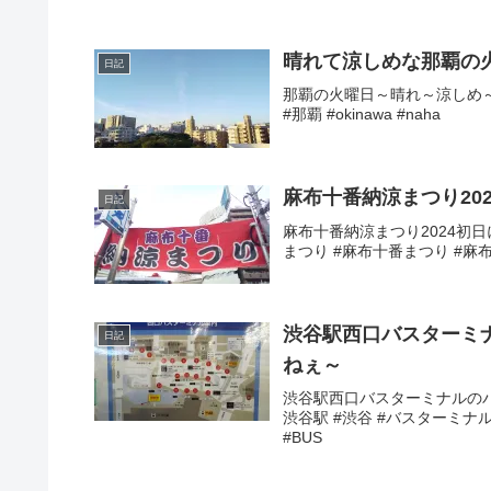
晴れて涼しめな那覇の
日記
那覇の火曜日～晴れ～涼しめ～本
#那覇 #okinawa #naha
麻布十番納涼まつり20
日記
麻布十番納涼まつり2024初日
まつり #麻布十番まつり #麻布十
渋谷駅西口バスターミ
日記
ねぇ～
渋谷駅西口バスターミナルのバ
渋谷駅 #渋谷 #バスターミナル
#BUS