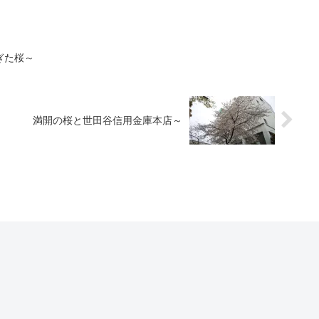
ぎた桜～
満開の桜と世田谷信用金庫本店～