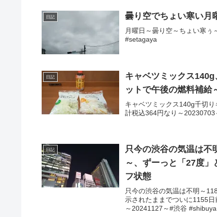
曇り空でちょい寒い月
日記
月曜日～曇り空～ちょい寒ぅ～本
#setagaya
キャベツミックス140g
日記
ットで午後の燃料補給
キャベツミックス140g千切り
計税込364円なり～2023070
只今の渋谷の気温は不明
日記
～、ずーっと「27度」
フ状態
只今の渋谷の気温は不明～11
示されたままでついに1155
～20241127～#渋谷 #shibuy