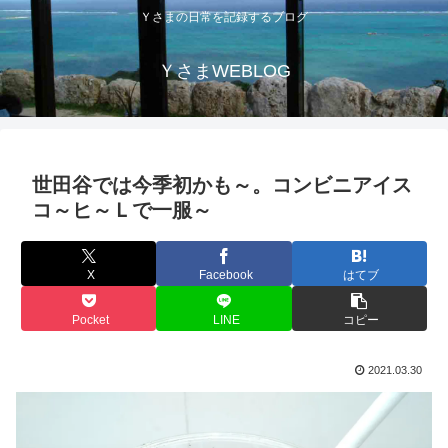
Ｙさまの日常を記録するブログ
ＹさまWEBLOG
世田谷では今季初かも～。コンビニアイス
コ～ヒ～Ｌで一服～
X
Facebook
はてブ
Pocket
LINE
コピー
2021.03.30