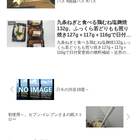
バス #路線バス #バス
九条ねぎと食べる鶏むね塩麹焼
日記
132g、ふっくら若どりもも照り
焼き127g＋117g＋116gで日付変
更前の燃料補給～
九条ねぎと食べる鶏むね塩麹焼132gふっ
くら若どりもも照り焼き127g＋117g＋
116gで日付変更前の燃料補給～近所のス
ーパーにてすべて半額で合計税込494円な
り～20220327～#鶏むね肉 #塩麹焼 #もも
肉 #照り焼き
只今の渋谷18度～
初使用～。セブン-イレブンさまの紙スト
ロー