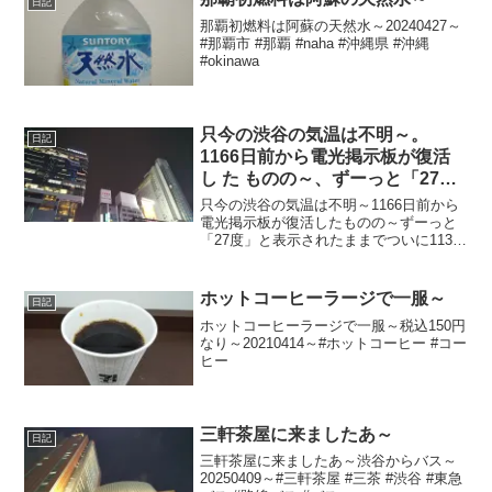
日記
那覇初燃料は阿蘇の天然水～20240427～
#那覇市 #那覇 #naha #沖縄県 #沖縄
#okinawa
只今の渋谷の気温は不明～。
日記
1166日前から電光掲示板が復活
し た ものの～、ずーっと「27
度」と表示されたままで、ついに
只今の渋谷の気温は不明～1166日前から
1138日 前か ら電源オフ状態
電光掲示板が復活したものの～ずーっと
「27度」と表示されたままでついに1138
日前の朝からは電源オフ状態に～陽が暮
れて小雨で涼し～20241110～#渋谷
#shibuya #気温
ホットコーヒーラージで一服～
日記
ホットコーヒーラージで一服～税込150円
なり～20210414～#ホットコーヒー #コー
ヒー
三軒茶屋に来ましたあ～
日記
三軒茶屋に来ましたあ～渋谷からバス～
20250409～#三軒茶屋 #三茶 #渋谷 #東急