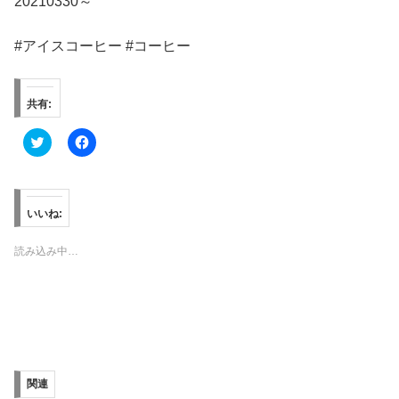
20210330～
#アイスコーヒー #コーヒー
共有:
ク
F
リ
a
ッ
c
ク
e
し
b
て
o
T
o
いいね:
w
k
i
で
t
共
読み込み中…
t
有
e
す
r
る
で
に
共
は
有
ク
(
リ
新
ッ
し
ク
い
し
ウ
て
ィ
く
関連
ン
だ