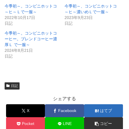
ド
さ
ウ
い
今季初～。コンビニホットコ
今季初～、コンビニホットコ
で
(
～ヒ～Ｌで一服～
～ヒ～濃いめＬで一服～
開
新
き
し
2022年10月17日
2023年9月23日
ま
い
日記
日記
す
ウ
)
ィ
ン
今季初～。コンビニホットコ
ド
ーヒー。ブレンドコーヒー濃
ウ
で
厚Ｌ で一服～
開
2024年8月21日
き
ま
日記
す
)
日記
シェアする
X
Facebook
はてブ
Pocket
LINE
コピー