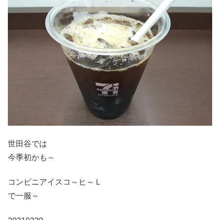
世田谷では
今季初かも～
コンビニアイスコ～ヒ～Ｌ
で一服～