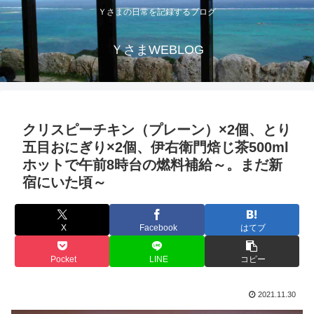
Ｙさまの日常を記録するブログ
ＹさまWEBLOG
クリスピーチキン（プレーン）×2個、とり
五目おにぎり×2個、伊右衛門焙じ茶500ml
ホットで午前8時台の燃料補給～。まだ新
宿にいた頃～
X
Facebook
はてブ
Pocket
LINE
コピー
2021.11.30