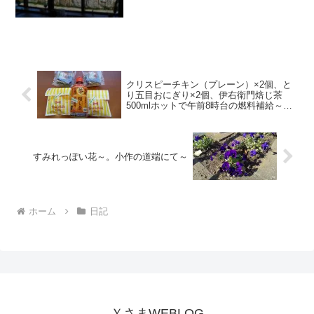
クリスピーチキン（プレーン）×2個、と
り五目おにぎり×2個、伊右衛門焙じ茶
500mlホットで午前8時台の燃料補給～。
まだ新宿にいた頃～
すみれっぽい花～。小作の道端にて～
ホーム
日記
ＹさまWEBLOG