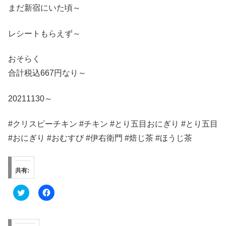
まだ新宿にいた頃～
レシートもらえず～
おそらく
合計税込667円なり～
20211130～
#クリスピーチキン #チキン #とり五目おにぎり #とり五目
#おにぎり #おむすび #伊右衛門 #焙じ茶 #ほうじ茶
共有:
ク
F
リ
a
ッ
c
ク
e
し
b
て
o