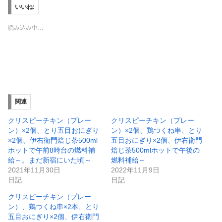
T
o
いいね:
w
k
i
で
t
共
読み込み中…
t
有
e
す
r
る
で
に
共
は
有
ク
(
リ
新
ッ
し
ク
い
し
ウ
て
ィ
く
関連
ン
だ
ド
さ
ウ
い
クリスピーチキン（プレー
クリスピーチキン（プレー
で
(
ン）×2個、とり五目おにぎり
ン）×2個、鶏つくね串、とり
開
新
き
し
×2個、伊右衛門焙じ茶500ml
五目おにぎり×2個、伊右衛門
ま
い
ホットで午前8時台の燃料補
焙じ茶500mlホットで午後の
す
ウ
)
ィ
給～。まだ新宿にいた頃～
燃料補給～
ン
2021年11月30日
2022年11月9日
ド
ウ
日記
日記
で
開
クリスピーチキン（プレー
き
ま
ン）、鶏つくね串×2本、とり
す
)
五目おにぎり×2個、伊右衛門