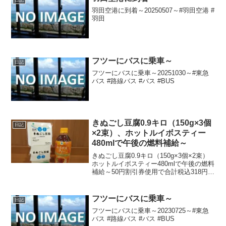
羽田空港に到着～20250507～#羽田空港 #
羽田
フツーにバスに乗車～
日記
フツーにバスに乗車～20251030～#東急
バス #路線バス #バス #BUS
きぬごし豆腐0.9キロ（150g×3個
日記
×2束）、ホットルイボスティー
480mlで午後の燃料補給～
きぬごし豆腐0.9キロ（150g×3個×2束）
ホットルイボスティー480mlで午後の燃料
補給～50円割引券使用で合計税込318円な
り～20231108～#きぬごし豆腐 #絹ごし豆
腐 #アサヒコ #ファミマル #ルイボスティ
ー
フツーにバスに乗車～
日記
フツーにバスに乗車～20230725～#東急
バス #路線バス #バス #BUS