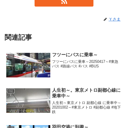
Ｙさま
関連記事
フツーにバスに乗車～
日記
フツーにバスに乗車～20250417～#東急
バス #路線バス #バス #BUS
人生初～。東京メトロ副都心線に
日記
乗車中～
人生初～東京メトロ 副都心線 に乗車中～
20201002～#東京メトロ #副都心線 #地下
鉄
羽田空港に到着～
日記