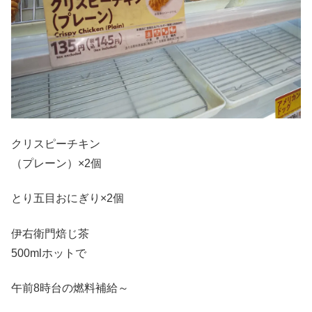
クリスピーチキン
（プレーン）×2個
とり五目おにぎり×2個
伊右衛門焙じ茶
500mlホットで
午前8時台の燃料補給～