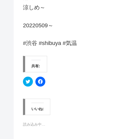
涼しめ～
20220509～
#渋谷 #shibuya #気温
共有:
ク
F
リ
a
ッ
c
ク
e
し
b
て
o
T
o
w
k
いいね:
i
で
t
共
t
有
e
す
読み込み中…
r
る
で
に
共
は