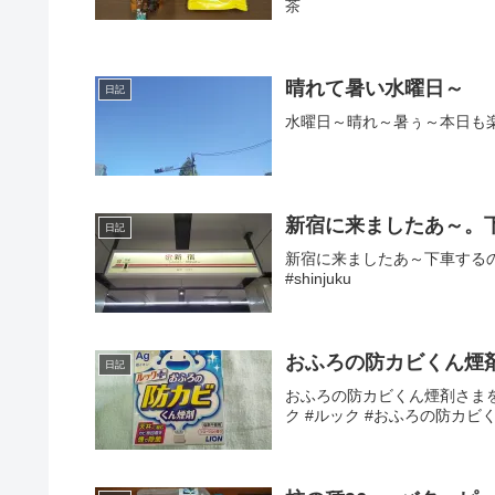
茶
晴れて暑い水曜日～
日記
水曜日～晴れ～暑ぅ～本日も楽しく
新宿に来ましたあ～。下
日記
新宿に来ましたあ～下車するのは
#shinjuku
おふろの防カビくん煙
日記
おふろの防カビくん煙剤さまを投入
ク #ルック #おふろの防カビ