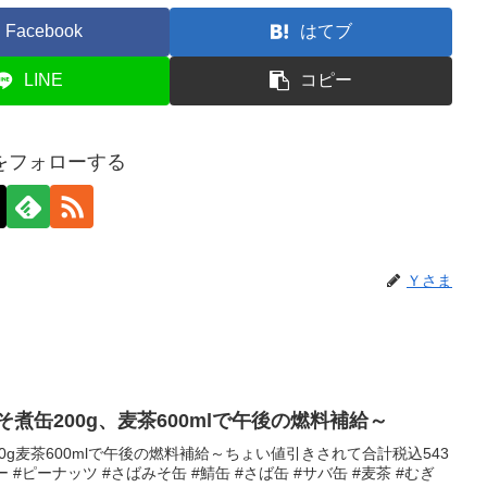
Facebook
はてブ
LINE
コピー
をフォローする
Ｙさま
そ煮缶200g、麦茶600mlで午後の燃料補給～
00g麦茶600mlで午後の燃料補給～ちょい値引きされて合計税込543
ー #ピーナッツ #さばみそ缶 #鯖缶 #さば缶 #サバ缶 #麦茶 #むぎ