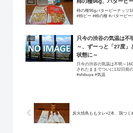
柿の種96g、バターピー
日記
柿の種96gバターピーナッツ10
#柿ピー #柿の種 #バターピー
只今の渋谷の気温は不
日記
～、ずーっと「27度」
状態に～
只今の渋谷の気温は不明～16
されたままでついに132日前の
#shibuya #気温
炭火焼鳥ももタレ×2本、鶏つく