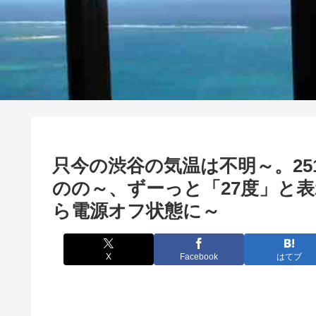
只今の渋谷の気温は不明～。2
のの～、ずーっと「27度」と表
ら電源オフ状態に～
X
Facebook
はてブ