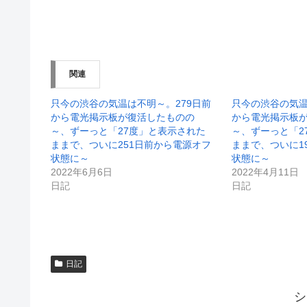
有
ク
(
リ
新
ッ
し
ク
い
し
ウ
て
ィ
く
ン
だ
関連
ド
さ
ウ
い
で
(
開
新
只今の渋谷の気温は不明～。279日前
只今の渋谷の気温
き
し
から電光掲示板が復活したものの
から電光掲示板
ま
い
す
ウ
～、ずーっと「27度」と表示された
～、ずーっと「2
)
ィ
ままで、ついに251日前から電源オフ
ままで、ついに1
ン
ド
状態に～
状態に～
ウ
2022年6月6日
2022年4月11日
で
開
日記
日記
き
ま
す
)
日記
シ