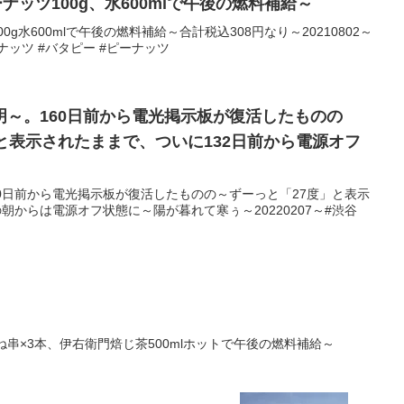
ナッツ100g、水600mlで午後の燃料補給～
0g水600mlで午後の燃料補給～合計税込308円なり～20210802～
ナッツ #バタピー #ピーナッツ
明～。160日前から電光掲示板が復活したものの
と表示されたままで、ついに132日前から電源オフ
0日前から電光掲示板が復活したものの～ずーっと「27度」と表示
朝からは電源オフ状態に～陽が暮れて寒ぅ～20220207～#渋谷
ね串×3本、伊右衛門焙じ茶500mlホットで午後の燃料補給～