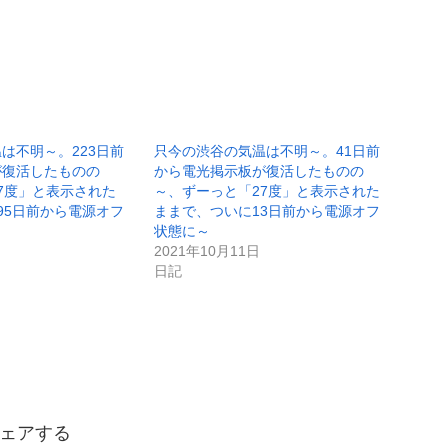
は不明～。223日前
只今の渋谷の気温は不明～。41日前
が復活したものの
から電光掲示板が復活したものの
7度」と表示された
～、ずーっと「27度」と表示された
95日前から電源オフ
ままで、ついに13日前から電源オフ
状態に～
2021年10月11日
日記
ェアする