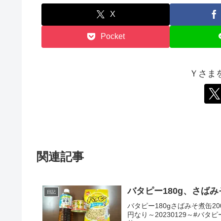
X
Pocket
Ｙさま
関連記事
バタピー180g、さばみ
日記
バタピー180gさばみそ煮缶2
円なり～20230129～#バタピ