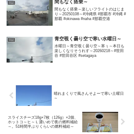
間もなく搭乗～
日記
間もなく搭乗～楽しいフライトのはじま
り～20250108～#沖縄県 #那覇市 #沖縄 #
那覇 #okinawa #naha #那覇空港
青空覗く曇り空で寒い水曜日～
日記
水曜日～青空覗く曇り空～寒ぅ～本日も
楽しくなりそうれす～20260218～#世田
谷 #世田谷区 #setagaya
晴れまくりで風さんそよーで寒い土曜日
～
スライスチーズ18g×7枚（126g）×2個、
ホットコ～ヒ～Ｌ濃いめで夜の燃料補給
～。51時間半ぶりくらいの燃料補給～