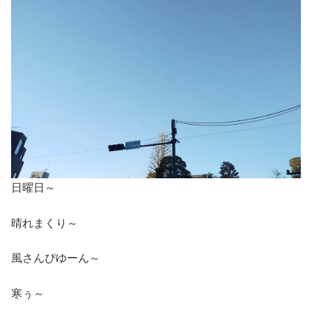
日曜日～
晴れまくり～
風さんぴゆーん～
寒ぅ～