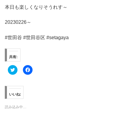
本日も楽しくなりそうれす～
20230226～
#世田谷 #世田谷区 #setagaya
共有:
ク
F
リ
a
ッ
c
ク
e
し
b
て
o
T
o
いいね:
w
k
i
で
t
共
読み込み中…
t
有
e
す
r
る
で
に
共
は
有
ク
(
リ