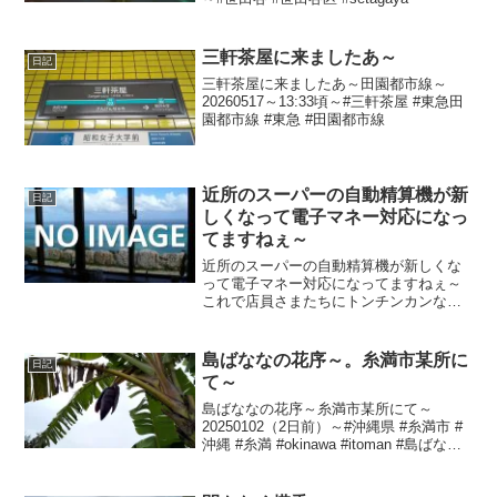
三軒茶屋に来ましたあ～
日記
三軒茶屋に来ましたあ～田園都市線～
20260517～13:33頃～#三軒茶屋 #東急田
園都市線 #東急 #田園都市線
近所のスーパーの自動精算機が新
日記
しくなって電子マネー対応になっ
てますねぇ～
近所のスーパーの自動精算機が新しくな
って電子マネー対応になってますねぇ～
これで店員さまたちにトンチンカンな対
応力をされずに済みますかねぇ～
20210427気が付き～
島ばななの花序～。糸満市某所に
日記
て～
島ばななの花序～糸満市某所にて～
20250102（2日前）～#沖縄県 #糸満市 #
沖縄 #糸満 #okinawa #itoman #島ばなな
#バナナ #ばなな