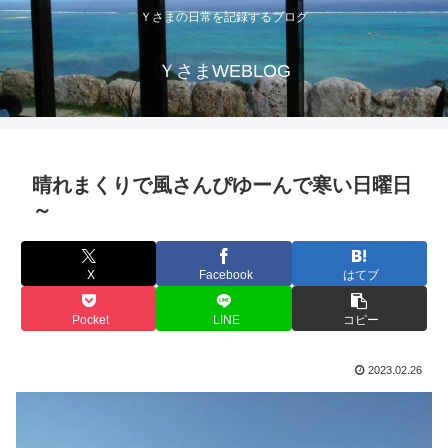
Ｙさまの日常を記録するブログ
ＹさまWEBLOG
晴れまくりで風さんぴゆーんで寒い日曜日
～
X
Facebook
はてブ
Pocket
LINE
コピー
2023.02.26