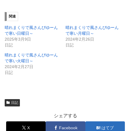
新
ッ
し
ク
い
し
ウ
て
ィ
く
関連
ン
だ
ド
さ
ウ
い
晴れまくりで風さんぴゆーん
晴れまくりで風さんぴゆーん
で
(
で寒い日曜日～
で寒い月曜日～
開
新
き
し
2025年3月9日
2024年2月26日
ま
い
日記
日記
す
ウ
)
ィ
ン
晴れまくりで風さんぴゆーん
ド
で寒い火曜日～
ウ
で
2024年2月27日
開
日記
き
ま
す
)
日記
シェアする
X
Facebook
はてブ