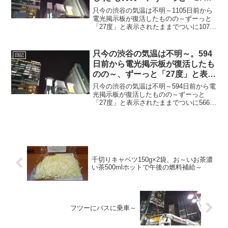
度」と表示されたままで、ついに
只今の渋谷の気温は不明～1105日前から
1077日 前か ら電源オフ状態
電光掲示板が復活したものの～ずーっと
「27度」と表示されたままでついに1077
日前の朝からは電源オフ状態に～日没頃
でけっこう蒸し～20240910～#渋谷
#shibuya #気温
只今の渋谷の気温は不明～。594
日記
日前から電光掲示板が復活したも
のの～、ずーっと「27度」と表示
されたままで、ついに566日前か
只今の渋谷の気温は不明～594日前から電
ら電源オフ状態に～
光掲示板が復活したものの～ずーっと
「27度」と表示されたままでついに566日
前の朝からは電源オフ状態に～陽が暮れ
てちょい寒ぅ～20230418～#渋谷
#shibuya #気温
千切りキャベツ150g×2袋、お～いお茶濃
い茶500mlホットで午後の燃料補給～
フツーにバスに乗車～