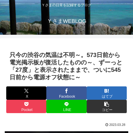
Ｙさまの日常を記録するブログ
ＹさまWEBLOG
只今の渋谷の気温は不明～。573日前から
電光掲示板が復活したものの～、ずーっと
「27度」と表示されたままで、ついに545
日前から電源オフ状態に～
X
Facebook
はてブ
Pocket
LINE
コピー
2023.03.28