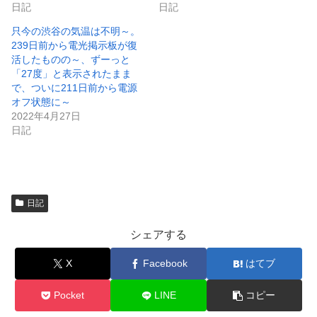
日記
日記
開
き
ま
只今の渋谷の気温は不明～。
す
)
239日前から電光掲示板が復
活したものの～、ずーっと
「27度」と表示されたまま
で、ついに211日前から電源
オフ状態に～
2022年4月27日
日記
日記
シェアする
X
Facebook
はてブ
Pocket
LINE
コピー