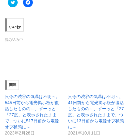
ク
F
リ
a
ッ
c
ク
e
し
b
て
o
T
o
いいね:
w
k
i
で
t
共
読み込み中…
t
有
e
す
r
る
で
に
共
は
有
ク
(
リ
新
ッ
し
ク
い
し
ウ
て
ィ
く
関連
ン
だ
ド
さ
ウ
い
只今の渋谷の気温は不明～。
只今の渋谷の気温は不明～。
で
(
545日前から電光掲示板が復
41日前から電光掲示板が復活
開
新
き
し
活したものの～、ずーっと
したものの～、ずーっと「27
ま
い
「27度」と表示されたまま
度」と表示されたままで、つ
す
ウ
)
ィ
で、ついに517日前から電源
いに13日前から電源オフ状態
ン
オフ状態に～
に～
ド
ウ
2023年2月28日
2021年10月11日
で