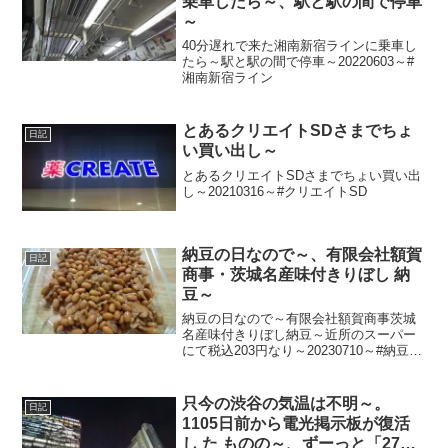
乗車したら～、駅と駅の間で停車
～
40分遅れで来た湘南新宿ラインに乗車し
たら～駅と駅の間で停車～20220603～#
湘南新宿ライン
とあるクリエイトSDさまでちょ
日記
い買い出し～
とあるクリエイトSDさまでちょい買い出
し～20210316～#クリエイトSD
納豆の日なので～、有限会社額賀
日記
商事・茨城名産味付きりぼし 納
豆～
納豆の日なので～有限会社額賀商事茨城
名産味付きりぼし納豆～近所のスーパー
にて税込203円なり～20230710～#納豆の
日 #納豆 #額賀商事 #味付きりぼし納豆 #
そぼろ納豆 ではない？
只今の渋谷の気温は不明～。
日記
1105日前から電光掲示板が復活
し た ものの～、ずーっと「27