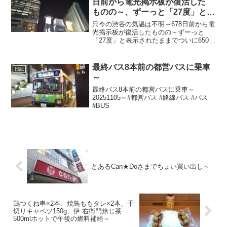
日前から電光掲示板が復活した
ものの～、ずーっと「27度」と表
示されたままで、ついに650日前
只今の渋谷の気温は不明～678日前から電
か ら電源オフ状態に～
光掲示板が復活したものの～ずーっと
「27度」と表示されたままでついに650日
前の朝からは電源オフ状態に～陽が暮れ
てめちゃ蒸し～20230711～#渋谷
#shibuya #気温
最終バス8本前の都営バスに乗車
日記
～
最終バス8本前の都営バスに乗車～
20251105～#都営バス #路線バス #バス
#BUS
とあるCan★Doさまでちょい買い出し～
鶏つくね串×2本、焼鳥ももタレ×2本、千
切りキャベツ150g、伊 右衛門焙じ茶
500mlホットで午後の燃料補給～