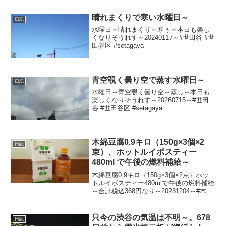
晴れまくりで寒い水曜日～
日記
水曜日～晴れまくり～寒ぅ～本日も楽し
くなりそうれす～20240117～#世田谷 #世
田谷区 #setagaya
青空覗く曇り空で蒸す水曜日～
日記
水曜日～青空覗く曇り空～蒸し～本日も
楽しくなりそうれす～20260715～#世田
谷 #世田谷区 #setagaya
木綿豆腐0.9キロ（150g×3個×2
日記
束）、ホットルイボスティー
480ml で午後の燃料補給～
木綿豆腐0.9キロ（150g×3個×2束）ホッ
トルイボスティー480mlで午後の燃料補給
～合計税込368円なり～20231204～#木綿
豆腐 #豆腐 #相模屋食料 #ファミマル #ル
イボスティー
只今の渋谷の気温は不明～。678
日記