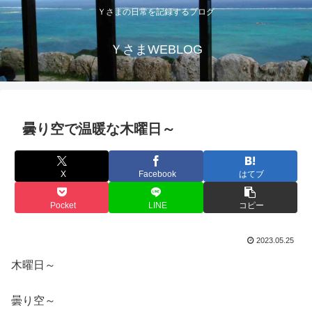
Ｙさまの日常を記録するブログ
ＹさまWEBLOG
曇り空で温暖な木曜日～
X
Facebook
はてブ
Pocket
LINE
コピー
2023.05.25
木曜日～
曇り空～