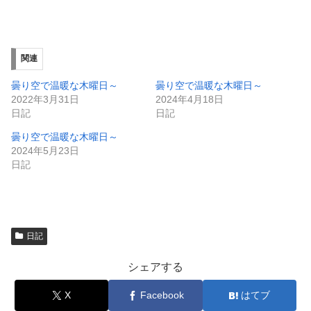
有
ク
(
リ
新
ッ
し
ク
い
し
ウ
て
ィ
く
関連
ン
だ
ド
さ
ウ
い
曇り空で温暖な木曜日～
曇り空で温暖な木曜日～
で
(
2022年3月31日
2024年4月18日
開
新
き
し
日記
日記
ま
い
す
ウ
曇り空で温暖な木曜日～
)
ィ
ン
2024年5月23日
ド
日記
ウ
で
開
き
ま
す
)
日記
シェアする
X
Facebook
はてブ