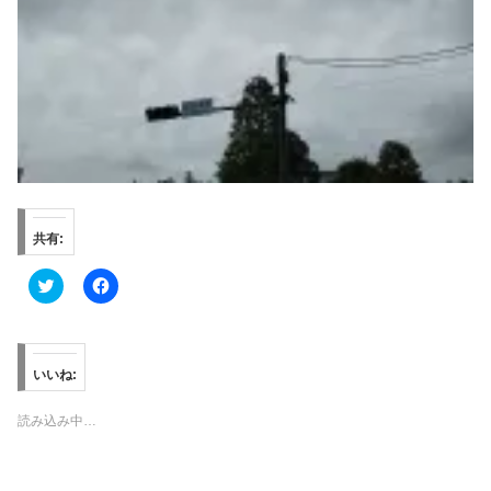
共有:
ク
F
リ
a
ッ
c
ク
e
し
b
て
o
T
o
いいね:
w
k
i
で
t
共
読み込み中…
t
有
e
す
r
る
で
に
共
は