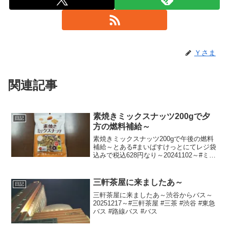
Ｙさま
関連記事
素焼きミックスナッツ200gで夕
日記
方の燃料補給～
素焼きミックスナッツ200gで午後の燃料
補給～とある#まいばすけっとにてレジ袋
込みで税込628円なり～20241102～#ミッ
クスナッツ #アーモンド #カシューナッツ
#クルミ #無塩
三軒茶屋に来ましたあ～
日記
三軒茶屋に来ましたあ～渋谷からバス～
20251217～#三軒茶屋 #三茶 #渋谷 #東急
バス #路線バス #バス