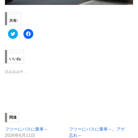
共有:
ク
F
リ
a
ッ
c
ク
e
し
b
て
o
T
o
いいね:
w
k
i
で
t
共
読み込み中…
t
有
e
す
r
る
で
に
共
は
有
ク
(
リ
新
ッ
し
ク
い
し
ウ
て
ィ
く
関連
ン
だ
ド
さ
ウ
い
フツーにバスに乗車～
フツーにバスに乗車～。アゲ
で
(
2026年6月11日
忘れ～
開
新