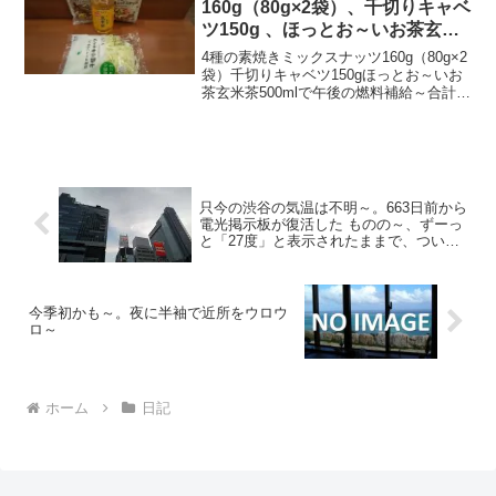
160g（80g×2袋）、千切りキャベ
ツ150g 、ほっとお～いお茶玄米
茶500mlで午後の燃料補給～
4種の素焼きミックスナッツ160g（80g×2
袋）千切りキャベツ150gほっとお～いお
茶玄米茶500mlで午後の燃料補給～合計税
込1013円なり～20241206～#素焼き #ミ
ックスナッツ #アーモンド #カシューナッ
ツ #マカダミアナッ...
只今の渋谷の気温は不明～。663日前から
電光掲示板が復活した ものの～、ずーっ
と「27度」と表示されたままで、ついに
635日前か ら電源オフ状態に～
今季初かも～。夜に半袖で近所をウロウ
ロ～
ホーム
日記