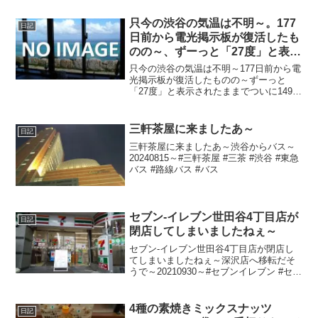
只今の渋谷の気温は不明～。177
日記
日前から電光掲示板が復活したも
のの～、ずーっと「27度」と表示
されたままで、ついに149日前か
只今の渋谷の気温は不明～177日前から電
ら電源オフ状態に～
光掲示板が復活したものの～ずーっと
「27度」と表示されたままでついに149日
前の朝からは電源オフ状態に～陽が暮れ
て寒ぅ～20220224～#渋谷 #shibuya #気
温
三軒茶屋に来ましたあ～
日記
三軒茶屋に来ましたあ～渋谷からバス～
20240815～#三軒茶屋 #三茶 #渋谷 #東急
バス #路線バス #バス
セブン-イレブン世田谷4丁目店が
日記
閉店してしまいましたねぇ～
セブン-イレブン世田谷4丁目店が閉店し
てしまいましたねぇ～深沢店へ移転だそ
うで～20210930～#セブンイレブン #セブ
ン #世田谷区 #世田谷 #setagaya
4種の素焼きミックスナッツ
日記