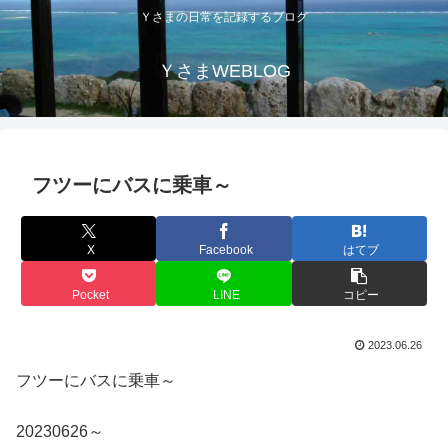
Ｙさまの日常を記録するブログ
ＹさまWEBLOG
フツーにバスに乗車～
X
Facebook
はてブ
Pocket
LINE
コピー
2023.06.26
フツーにバスに乗車～
20230626～