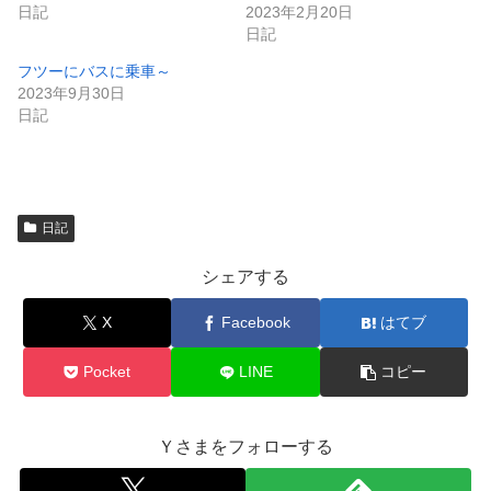
き
し
日記
2023年2月20日
ま
い
日記
す
ウ
)
ィ
ン
フツーにバスに乗車～
ド
2023年9月30日
ウ
で
日記
開
き
ま
す
)
日記
シェアする
X
Facebook
はてブ
Pocket
LINE
コピー
Ｙさまをフォローする