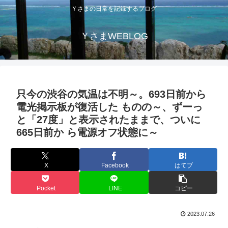
Ｙさまの日常を記録するブログ
ＹさまWEBLOG
只今の渋谷の気温は不明～。693日前から
電光掲示板が復活した ものの～、ずーっ
と「27度」と表示されたままで、ついに
665日前か ら電源オフ状態に～
X
Facebook
はてブ
Pocket
LINE
コピー
2023.07.26