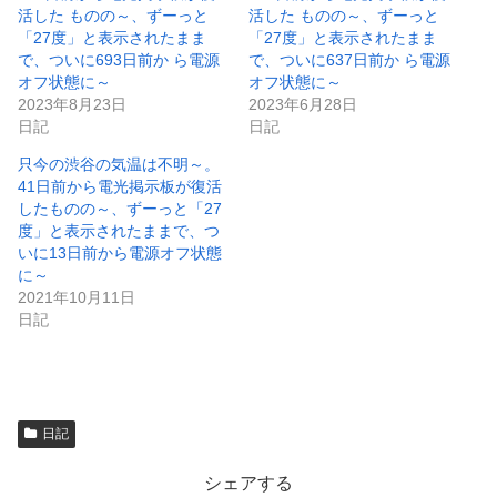
き
し
活した ものの～、ずーっと
活した ものの～、ずーっと
ま
い
「27度」と表示されたまま
「27度」と表示されたまま
す
ウ
)
ィ
で、ついに693日前か ら電源
で、ついに637日前か ら電源
ン
オフ状態に～
オフ状態に～
ド
ウ
2023年8月23日
2023年6月28日
で
日記
日記
開
き
ま
只今の渋谷の気温は不明～。
す
)
41日前から電光掲示板が復活
したものの～、ずーっと「27
度」と表示されたままで、つ
いに13日前から電源オフ状態
に～
2021年10月11日
日記
日記
シェアする