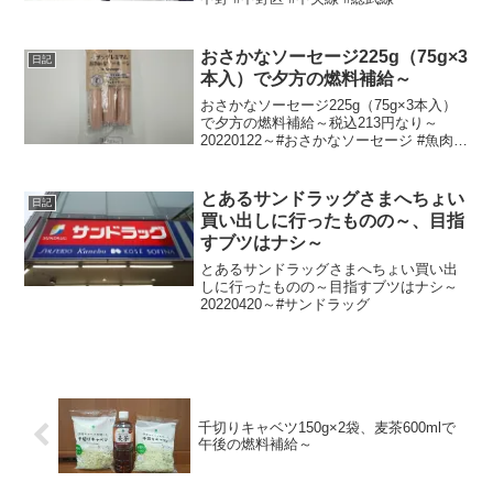
おさかなソーセージ225g（75g×3
日記
本入）で夕方の燃料補給～
おさかなソーセージ225g（75g×3本入）
で夕方の燃料補給～税込213円なり～
20220122～#おさかなソーセージ #魚肉ソ
ーセージ #ソーセージ
とあるサンドラッグさまへちょい
日記
買い出しに行ったものの～、目指
すブツはナシ～
とあるサンドラッグさまへちょい買い出
しに行ったものの～目指すブツはナシ～
20220420～#サンドラッグ
千切りキャベツ150g×2袋、麦茶600mlで
午後の燃料補給～