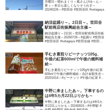
月曜日～晴れまくり～風さんぴゆ～ん～
寒ぅ～本日も楽しくなりそうれす～
20240226～#世田谷 #世田谷区 #setagaya
納涼盆踊り～。2日目～。世田谷
日記
駅前商店街振興組合主催～
納涼盆踊り～2日目～世田谷駅前商店街振
興組合主催～20260726～#盆踊り #世田谷
#世田谷区 #setagaya #世田谷線 #世田谷
駅
手むき素煎りピーナッツ105g、
日記
午後の紅茶600mlで午後の燃料補
給～
手むき素煎りピーナッツ105g午後の紅茶
600mlで午後の燃料補給～合計金額失念～
20201014～#ピーナッツ #午後の紅茶 #紅
茶
中野に来ましたあ～。下車するの
日記
は4年5カ月22日ぶりかも～
中野に来ましたあ～下車するのは4年5カ
月22日ぶりかも～20240915～#中野駅 #
中野 #中野区 #中央線 #総武線