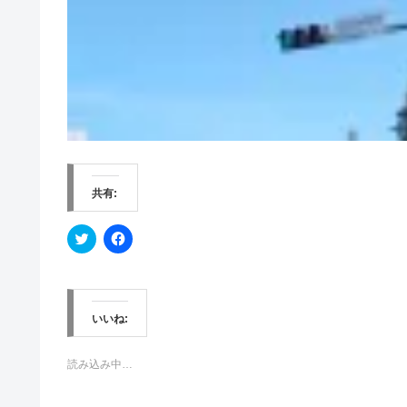
共有:
ク
F
リ
a
ッ
c
ク
e
し
b
て
o
T
o
w
k
いいね:
i
で
t
共
t
有
e
す
読み込み中…
r
る
で
に
共
は