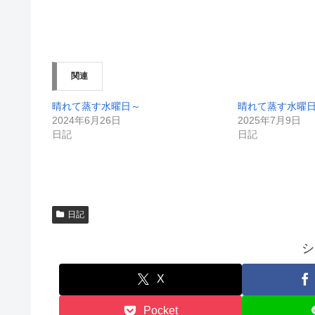
有
ク
(
リ
新
ッ
し
ク
い
し
ウ
て
ィ
く
ン
だ
関連
ド
さ
ウ
い
で
(
開
新
晴れて蒸す水曜日～
晴れて蒸す水曜
き
し
2024年6月26日
2025年7月9日
ま
い
す
ウ
日記
日記
)
ィ
ン
ド
ウ
で
開
き
ま
す
日記
)
シ
X
Pocket