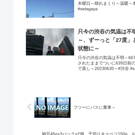
木曜日～晴れまくり～温暖～本日
#setagaya
只今の渋谷の気温は不明
日記
～、ずーっと「27度」
状態に～
只今の渋谷の気温は不明～66
されたままでついに639日
で蒸し～20230630～#渋谷 #sh
フツーにバスに乗車～
納豆45g×3パック×2個、千切りキャベツ150g、