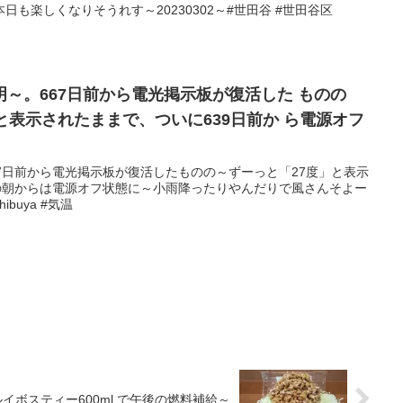
も楽しくなりそうれす～20230302～#世田谷 #世田谷区
～。667日前から電光掲示板が復活した ものの
と表示されたままで、ついに639日前か ら電源オフ
7日前から電光掲示板が復活したものの～ずーっと「27度」と表示
前の朝からは電源オフ状態に～小雨降ったりやんだりで風さんそよー
ibuya #気温
ルイボスティー600ml で午後の燃料補給～