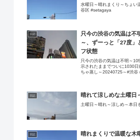
水曜日～晴れまくり～ちょい温暖
谷区 #setagaya
只今の渋谷の気温は不明
日記
～、ずーっと「27度」
フ状態
只今の渋谷の気温は不明～10
示されたままでついに1030
ちゃ蒸し～20240725～#渋谷 #
晴れて涼しめな土曜日
日記
土曜日～晴れ～涼しめ～本日も楽し
晴れまくりで温暖な木
日記