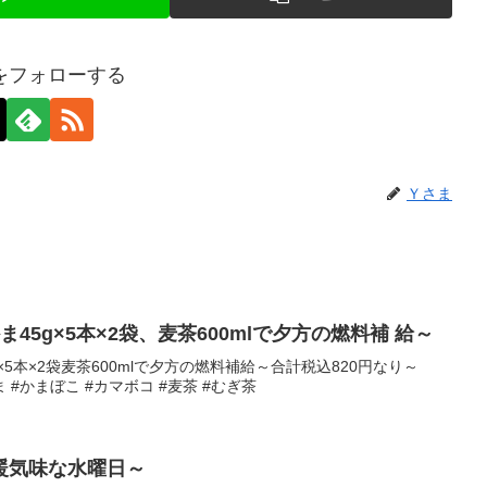
をフォローする
Ｙさま
45g×5本×2袋、麦茶600mlで夕方の燃料補 給～
×5本×2袋麦茶600mlで夕方の燃料補給～合計税込820円なり～
かま #かまぼこ #カマボコ #麦茶 #むぎ茶
暖気味な水曜日～