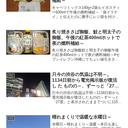
補給～
キャベツミックス140g×2袋ルイボスティ
ー600mlで午後の燃料補給～「袋イラナ
イ」と伝えたのに勝手にレジ袋を付けら
れて合計税込347円なり～20230728～#キ
ャベツ #きゃべつ #ルイボスティー
炙り焼きさば御飯、鮭と明太子の
日記
御飯、午後の紅茶400mlホットで
夜の燃料補給～
炙り焼きさば御飯鮭と明太子の御飯午後
の紅茶400mlホットで夜の燃料補給～#セ
ブンイレブン沖縄にてちょい値引きされ
てレジ袋込みで合計税込689円なり～
20211228～#沖縄県 #那覇市 #沖縄 #那覇
#okinawa #naha #鯖 ...
只今の渋谷の気温は不明～。
日記
1134日前から電光掲示板が復活
し た ものの～、ずーっと「27
度」と表示されたままで、ついに
只今の渋谷の気温は不明～1134日前から
1106日 前か ら電源オフ状態
電光掲示板が復活したものの～ずーっと
「27度」と表示されたままでついに1106
日前の朝からは電源オフ状態に～陽が暮
れて雨やんで涼し～20241009～#渋谷
#shibuya #気温
晴れまくりで温暖な水曜日～
日記
水曜日～晴れまくり～温暖～本日も楽し