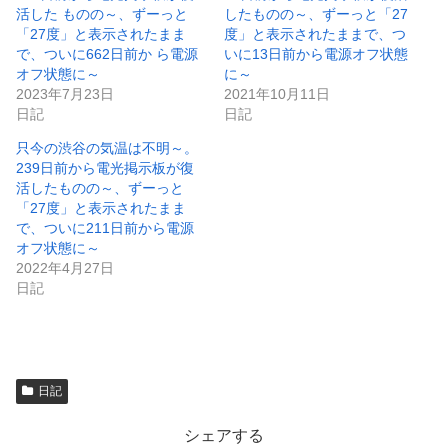
き
し
活した ものの～、ずーっと
したものの～、ずーっと「27
ま
い
「27度」と表示されたまま
度」と表示されたままで、つ
す
ウ
)
ィ
で、ついに662日前か ら電源
いに13日前から電源オフ状態
ン
オフ状態に～
に～
ド
ウ
2023年7月23日
2021年10月11日
で
日記
日記
開
き
ま
只今の渋谷の気温は不明～。
す
)
239日前から電光掲示板が復
活したものの～、ずーっと
「27度」と表示されたまま
で、ついに211日前から電源
オフ状態に～
2022年4月27日
日記
日記
シェアする