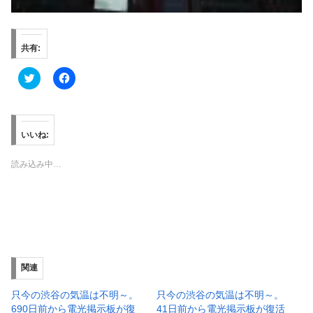
共有:
ク
F
リ
a
ッ
c
ク
e
し
b
て
o
T
o
いいね:
w
k
i
で
t
共
読み込み中…
t
有
e
す
r
る
で
に
共
は
有
ク
(
リ
新
ッ
し
ク
い
し
ウ
て
ィ
く
関連
ン
だ
ド
さ
ウ
い
只今の渋谷の気温は不明～。
只今の渋谷の気温は不明～。
で
(
690日前から電光掲示板が復
41日前から電光掲示板が復活
開
新