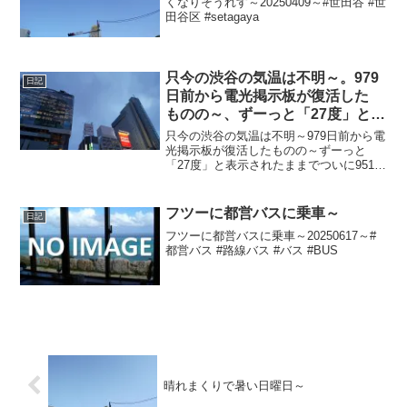
くなりそうれす～20250409～#世田谷 #世
田谷区 #setagaya
只今の渋谷の気温は不明～。979
日記
日前から電光掲示板が復活した
ものの～、ずーっと「27度」と表
示されたままで、ついに951日前
只今の渋谷の気温は不明～979日前から電
か ら電源オフ状態に
光掲示板が復活したものの～ずーっと
「27度」と表示されたままでついに951日
前の朝からは電源オフ状態に～夕方で雨
あがった曇り空で風さんぴゆーんでちょ
い蒸し～20240507～#渋谷 #shibuya ...
フツーに都営バスに乗車～
日記
フツーに都営バスに乗車～20250617～#
都営バス #路線バス #バス #BUS
晴れまくりで暑い日曜日～