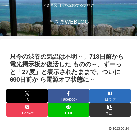
Ｙさまの日常を記録するブログ
ＹさまWEBLOG
只今の渋谷の気温は不明～。718日前から
電光掲示板が復活した ものの～、ずーっ
と「27度」と表示されたままで、ついに
690日前か ら電源オフ状態に～
X
Facebook
はてブ
Pocket
LINE
コピー
2023.08.20