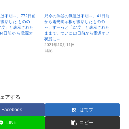
は不明～。772日前
只今の渋谷の気温は不明～。41日前
復活した ものの
から電光掲示板が復活したものの
7度」と表示された
～、ずーっと「27度」と表示された
44日前か ら電源オ
ままで、ついに13日前から電源オフ
状態に～
2021年10月11日
日記
ェアする
Facebook
はてブ
LINE
コピー