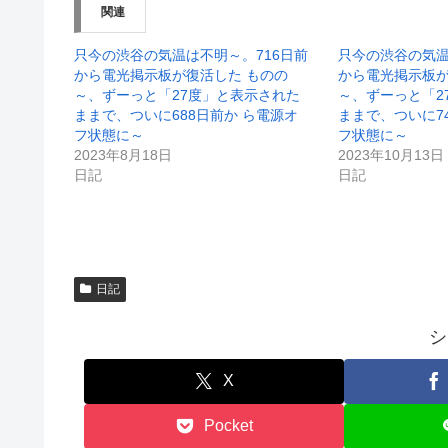
ン
だ
関連
ド
さ
ウ
い
で
(
開
新
只今の渋谷の気温は不明～。716日前
只今の渋谷の気温
き
し
から電光掲示板が復活した ものの
から電光掲示板が
ま
い
す
ウ
～、ずーっと「27度」と表示された
～、ずーっと「2
)
ィ
ままで、ついに688日前か ら電源オ
ままで、ついに7
ン
ド
フ状態に～
フ状態に～
ウ
2023年8月18日
2023年10月13日
で
開
日記
日記
き
ま
す
)
日記
シ
X
Pocket