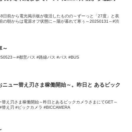
48日前から電光掲示板が復活したものの～ずーっと「27度」と表
前の朝からは電源オフ状態に～陽が暮れて寒ぅ～20250131～#渋
車～
0523～#都営バス #路線バス #バス #BUS
おニュー替え刃さま稼働開始～。昨日と あるビック
ー替え刃さま稼働開始～昨日とあるビックカメラさまにてGET～
#替え刃 #ビックカメラ #BICCAMERA
～