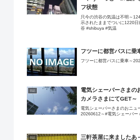
フ状態
只今の渋谷の気温は不明～12
示されたままでついに1220日
谷 #shibuya #気温
フツーに都営バスに乗
日記
フツーに都営バスに乗車～2025
電気シェーバーさまの
日記
カメラさまにてGET～
電気シェーバーさまのおニュ
20260612～#電気シェーバー 
三軒茶屋に来ましたあ
日記