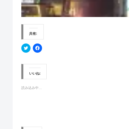
共有:
ク
F
リ
a
ッ
c
ク
e
し
b
て
o
T
o
w
k
いいね:
i
で
t
共
t
有
e
す
読み込み中…
r
る
で
に
共
は
有
ク
(
リ
新
ッ
し
ク
い
し
ウ
て
ィ
く