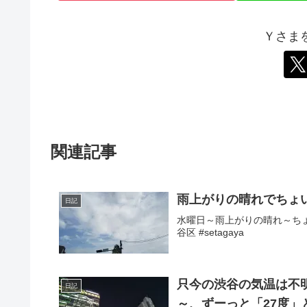
Ｙさま
関連記事
雨上がりの晴れでちょ
日記
水曜日～雨上がりの晴れ～ちょい
谷区 #setagaya
只今の渋谷の気温は不明～。
日記
～、ずーっと「27度」