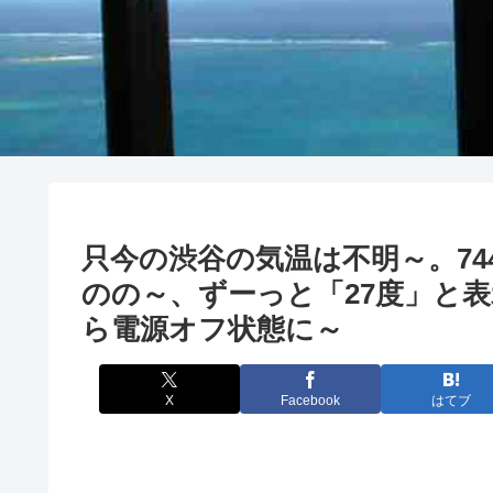
只今の渋谷の気温は不明～。74
のの～、ずーっと「27度」と表
ら電源オフ状態に～
X
Facebook
はてブ