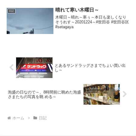
晴れて寒い木曜日～
日記
木曜日～晴れ～寒ぅ～本日も楽しくなり
そうれす～20201224～#世田谷 #世田谷区
#setagaya
とあるサンドラッグさまでちょい買い出
し～
泡盛の日なので～、8時間前に眺めた泡盛
さまたちの写真を眺 める～
ホーム
日記