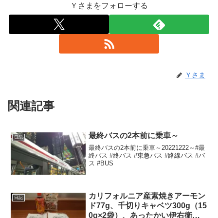
Ｙさまをフォローする
Ｙさま
関連記事
最終バスの2本前に乗車～
日記
最終バスの2本前に乗車～20221222～#最
終バス #終バス #東急バス #路線バス #バ
ス #BUS
カリフォルニア産素焼きアーモン
日記
ド77g、千切りキャベツ300g（15
0g×2袋）、あったかい伊右衛門