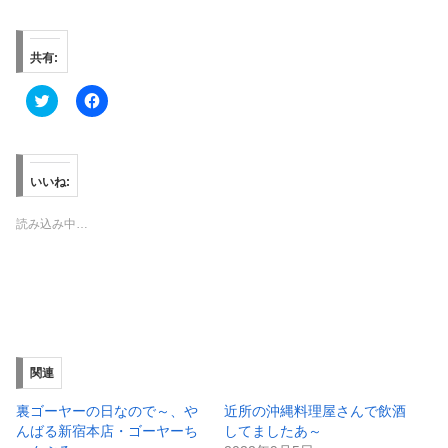
共有:
ク
F
リ
a
ッ
c
ク
e
し
b
て
o
T
o
いいね:
w
k
i
で
t
共
読み込み中…
t
有
e
す
r
る
で
に
共
は
有
ク
(
リ
新
ッ
し
ク
い
し
ウ
て
ィ
く
関連
ン
だ
ド
さ
ウ
い
裏ゴーヤーの日なので～、や
近所の沖縄料理屋さんで飲酒
で
(
んばる新宿本店・ゴーヤーち
してましたあ～
開
新