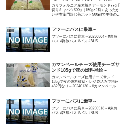
焙じ茶ホット500mlで午後の燃料
カリフォルニア産素焼きアーモンド77g千
補給 ～
切りキャベツ300g（150g×2袋）あったか
い伊右衛門焙じ茶ホット500mlで午後の燃
料補給～合計税込713円なり～20241021
～#素焼き #アーモンド #キャベツ #伊右
衛門 #焙じ茶 #ほう...
フツーにバスに乗車～
日記
フツーにバスに乗車～20230804～#東急
バス #路線バス #バス #BUS
カマンベールチーズ使用チーズサ
日記
ンド185gで夜の燃料補給～
カマンベールチーズ使用チーズサンド
185gで夜の燃料補給～レジ袋込みで税込
432円なり～20240130～#カマンベールチ
ーズ #チーズ #チーズサンド #チーたら #
チータラ
フツーにバスに乗車～
日記
フツーにバスに乗車～20250518～#東急
バス #路線バス #バス #BUS