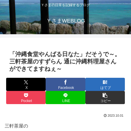
Ｙさまの日常を記録するブログ
ＹさまWEBLOG
「沖縄食堂やんばる日なた」だそうで～。
三軒茶屋のすずらん 通に沖縄料理屋さん
ができてますねぇ～
X
Facebook
はてブ
Pocket
LINE
コピー
2023.10.01
三軒茶屋の