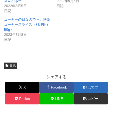
き
し
ゃんぷるー
2022年9月5日
ま
い
2022年8月5日
日記
す
ウ
)
ィ
日記
ン
ド
ゴーヤーの日なので～。乾燥
ウ
で
ゴーヤースライス（料理用）
開
50g～
き
ま
2023年5月8日
す
)
日記
日記
シェアする
X
Facebook
はてブ
Pocket
LINE
コピー