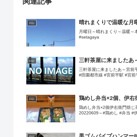
関連記事
晴れまくりで温暖な月
日記
月曜日～晴れまくり～温暖～本日
#setagaya
三軒茶屋に来ましたあ
日記
三軒茶屋に来ましたあ～宮前平か
#田園都市線 #宮前平駅 #宮前
鶏めし弁当×2個、伊右
日記
鶏めし弁当×2個伊右衛門焙じ茶
20220609～#鶏めし #弁当 
黒ゴムパイプハンマー8
日記