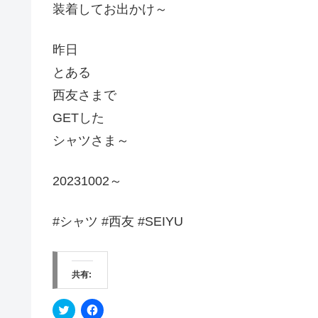
装着してお出かけ～
昨日
とある
西友さまで
GETした
シャツさま～
20231002～
#シャツ #西友 #SEIYU
共有:
ク
F
リ
a