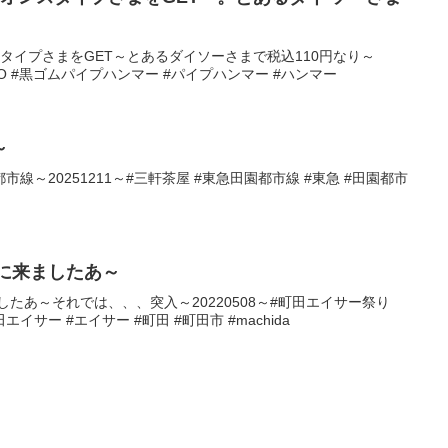
タイプさまをGET～とあるダイソーさまで税込110円なり～
AISO #黒ゴムパイプハンマー #パイプハンマー #ハンマー
～
線～20251211～#三軒茶屋 #東急田園都市線 #東急 #田園都市
2に来ましたあ～
したあ～それでは、、、突入～20220508～#町田エイサー祭り
エイサー #エイサー #町田 #町田市 #machida