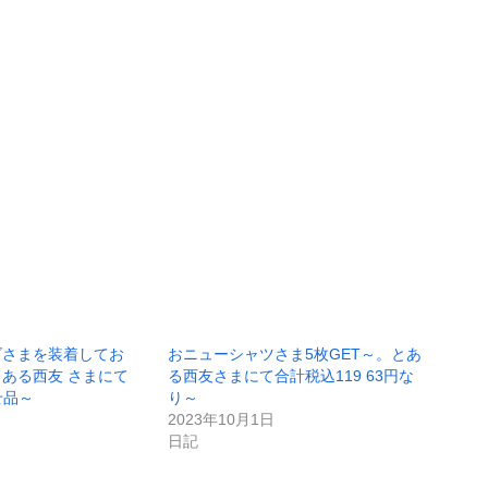
ズさまを装着してお
おニューシャツさま5枚GET～。とあ
ある西友 さまにて
る西友さまにて合計税込119 63円な
せ品～
り～
2023年10月1日
日記