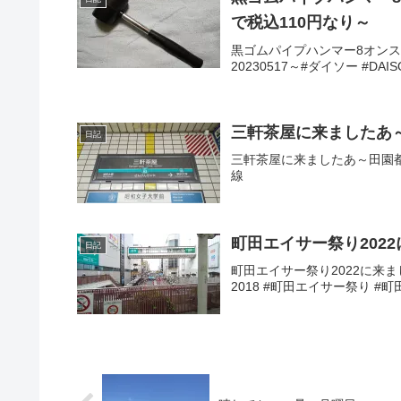
で税込110円なり～
黒ゴムパイプハンマー8オンス
20230517～#ダイソー #D
三軒茶屋に来ましたあ
日記
三軒茶屋に来ましたあ～田園都市
線
町田エイサー祭り202
日記
町田エイサー祭り2022に来ま
2018 #町田エイサー祭り #町田