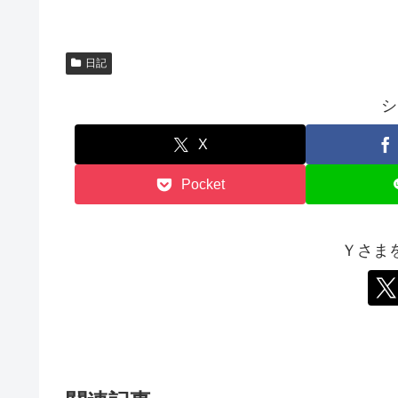
き
ま
す
)
日記
シ
X
Pocket
Ｙさま