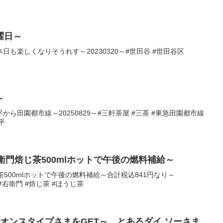
曜日～
も楽しくなりそうれす～20230320～#世田谷 #世田谷区
～
ら田園都市線～20250829～#三軒茶屋 #三茶 #東急田園都市線
平
衛門焙じ茶500mlホットで午後の燃料補給～
500mlホットで午後の燃料補給～合計税込841円なり～
#伊右衛門 #焙じ茶 #ほうじ茶
オンスタイプさまをGET～。とあるダイ ソーさま