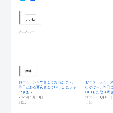
ッ
c
ク
e
し
b
て
o
T
o
w
k
いいね:
i
で
t
共
t
有
e
す
読み込み中…
r
る
で
に
共
は
有
ク
(
リ
新
ッ
し
ク
い
し
ウ
て
ィ
く
ン
だ
関連
ド
さ
ウ
い
で
(
開
新
おニューシャツさまでお出かけ～。
おニューシュー
き
し
昨日とある西友さまでGETし たシャ
出かけ～。昨日と
ま
い
す
ウ
ツさま～
GETした取り寄
)
ィ
2026年5月18日
2023年10月10日
ン
ド
日記
日記
ウ
で
開