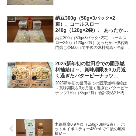
納豆300g（50g×3パック×2
日記
束）、コールスロー
240g（120g×2袋）、 あったかい
伊右衛門焙じ茶500mlで午後の燃
納豆300g（50g×3パック×2束）コールス
料補給～
ロー240g（120g×2袋）あったかい伊右衛
門焙じ茶500mlで午後の燃料補給～合計税
込641円なり～20250421～#納豆 #おかめ
納豆 #タカノフーズ #*コールスロー #ベ
ジテック #...
2025新年初の世田谷での固形燃
日記
料補給は～、賞味期限を3カ月近
く過ぎたバターピーナッツ
170g（85g×2袋）～
2025新年初の世田谷での固形燃料補給は
～賞味期限を3カ月近く過ぎたバターピー
ナッツ170g（85g×2袋）合計税込216円な
り～20250108（昨日）～#バターピーナ
ッツ #バタピー #ピーナッツ #有馬芳香堂
木綿豆腐0.9キロ（150g×3個×2束）、ホ
ットルイボスティー480ml で午後の燃料
補給～