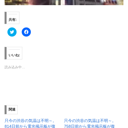
共有:
ク
F
リ
a
ッ
c
ク
e
し
b
て
o
T
o
いいね:
w
k
i
で
t
共
読み込み中…
t
有
e
す
r
る
で
に
共
は
有
ク
(
リ
新
ッ
し
ク
い
し
ウ
て
ィ
く
関連
ン
だ
ド
さ
ウ
い
只今の渋谷の気温は不明～。
只今の渋谷の気温は不明～。
で
(
814日前から電光掲示板が復
758日前から電光掲示板が復
開
新