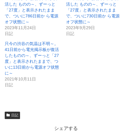
き
し
活した ものの～、ずーっと
活した ものの～、ずーっと
ま
い
「27度」と表示されたまま
「27度」と表示されたまま
す
ウ
)
ィ
で、ついに786日前か ら電源
で、ついに730日前か ら電源
ン
オフ状態に～
オフ状態に～
ド
ウ
2023年11月24日
2023年9月29日
で
日記
日記
開
き
ま
只今の渋谷の気温は不明～。
す
)
41日前から電光掲示板が復活
したものの～、ずーっと「27
度」と表示されたままで、つ
いに13日前から電源オフ状態
に～
2021年10月11日
日記
日記
シェアする