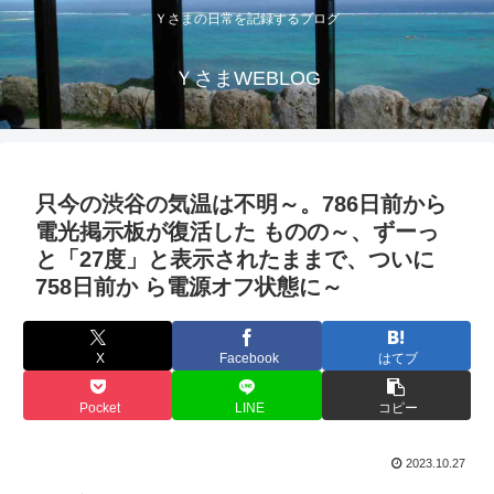
Ｙさまの日常を記録するブログ
ＹさまWEBLOG
只今の渋谷の気温は不明～。786日前から
電光掲示板が復活した ものの～、ずーっ
と「27度」と表示されたままで、ついに
758日前か ら電源オフ状態に～
X
Facebook
はてブ
Pocket
LINE
コピー
2023.10.27