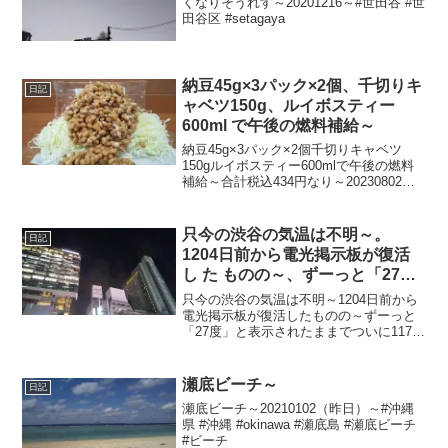
くなりそうれす～20201216～#世田谷 #世
田谷区 #setagaya
納豆45g×3パック×2個、千切りキ
日記
ャベツ150g、ルイボスティー
600ml で午後の燃料補給～
納豆45g×3パック×2個千切りキャベツ
150gルイボスティー600mlで午後の燃料
補給～合計税込434円なり～20230802～#
納豆 #キャベツ #きゃべつ #ルイボスティ
ー
只今の渋谷の気温は不明～。
日記
1204日前から電光掲示板が復活
し た ものの～、ずーっと「27
度」と表示されたままで、ついに
只今の渋谷の気温は不明～1204日前から
1176日 前か ら電源オフ状態
電光掲示板が復活したものの～ずーっと
「27度」と表示されたままでついに1176
日前の朝からは電源オフ状態に～陽が暮
れて寒ぅ～20241218～#渋谷 #shibuya #
気温
瀬底ビーチ～
日記
瀬底ビーチ～20210102（昨日）～#沖縄
県 #沖縄 #okinawa #瀬底島 #瀬底ビーチ
#ビーチ