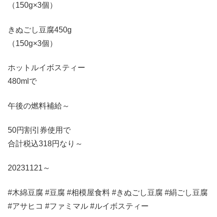
（150g×3個）
きぬごし豆腐450g
（150g×3個）
ホットルイボスティー
480mlで
午後の燃料補給～
50円割引券使用で
合計税込318円なり～
20231121～
#木綿豆腐 #豆腐 #相模屋食料 #きぬごし豆腐 #絹ごし豆腐
#アサヒコ #ファミマル #ルイボスティー