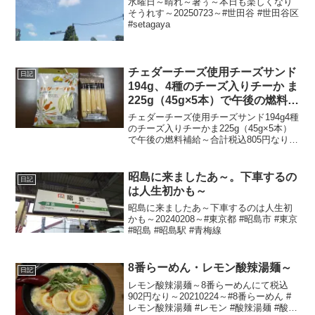
水曜日～晴れ～暑ぅ～本日も楽しくなり
そうれす～20250723～#世田谷 #世田谷区
#setagaya
チェダーチーズ使用チーズサンド
日記
194g、4種のチーズ入りチーか ま
225g（45g×5本）で午後の燃料補
給～
チェダーチーズ使用チーズサンド194g4種
のチーズ入りチーかま225g（45g×5本）
で午後の燃料補給～合計税込805円なり～
20240413～#チェダーチーズ #チーズ #チ
ーズサンド #チーたら #チータラ #チーか
ま #チーカマ
昭島に来ましたあ～。下車するの
日記
は人生初かも～
昭島に来ましたあ～下車するのは人生初
かも～20240208～#東京都 #昭島市 #東京
#昭島 #昭島駅 #青梅線
8番らーめん・レモン酸辣湯麺～
日記
レモン酸辣湯麺～8番らーめんにて税込
902円なり～20210224～#8番らーめん #
レモン酸辣湯麺 #レモン #酸辣湯麺 #酸辣