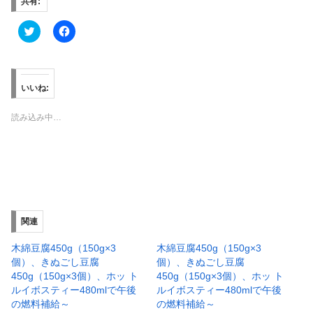
共有:
ク
F
リ
a
ッ
c
ク
e
し
b
て
o
T
o
いいね:
w
k
i
で
t
共
読み込み中…
t
有
e
す
r
る
で
に
共
は
有
ク
(
リ
新
ッ
し
ク
い
し
ウ
て
ィ
く
関連
ン
だ
ド
さ
ウ
い
木綿豆腐450g（150g×3
木綿豆腐450g（150g×3
で
(
個）、きぬごし豆腐
個）、きぬごし豆腐
開
新
き
し
450g（150g×3個）、ホッ ト
450g（150g×3個）、ホッ ト
ま
い
ルイボスティー480mlで午後
ルイボスティー480mlで午後
す
ウ
)
ィ
の燃料補給～
の燃料補給～
ン