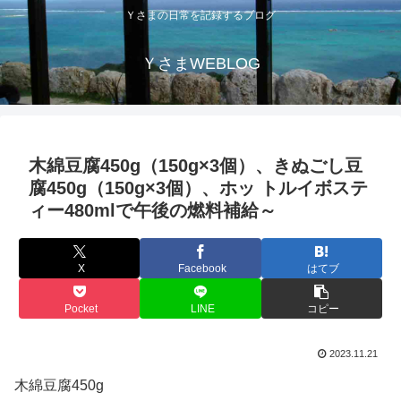
Ｙさまの日常を記録するブログ
ＹさまWEBLOG
木綿豆腐450g（150g×3個）、きぬごし豆
腐450g（150g×3個）、ホッ トルイボステ
ィー480mlで午後の燃料補給～
X
Facebook
はてブ
Pocket
LINE
コピー
2023.11.21
木綿豆腐450g