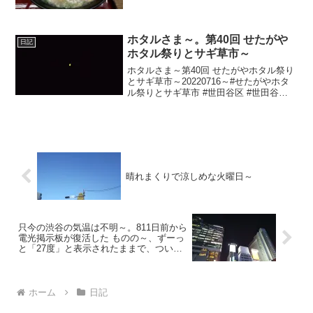
湯 #ラーメン #らーめん
ホタルさま～。第40回 せたがや
日記
ホタル祭りとサギ草市～
ホタルさま～第40回 せたがやホタル祭り
とサギ草市～20220716～#せたがやホタ
ル祭りとサギ草市 #世田谷区 #世田谷
#setagaya #蛍 #ほたる #ホタル #鷺草 #
さぎ草 #サギ草
晴れまくりで涼しめな火曜日～
只今の渋谷の気温は不明～。811日前から
電光掲示板が復活した ものの～、ずーっ
と「27度」と表示されたままで、ついに
783日前か ら電源オフ状態に～
ホーム
日記