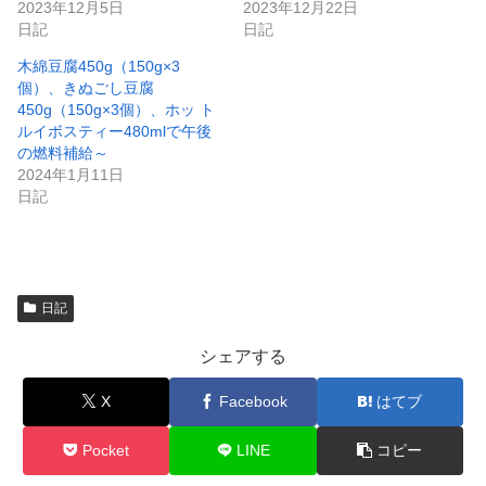
2023年12月5日
2023年12月22日
ド
ウ
日記
日記
で
開
木綿豆腐450g（150g×3
き
ま
個）、きぬごし豆腐
す
)
450g（150g×3個）、ホッ ト
ルイボスティー480mlで午後
の燃料補給～
2024年1月11日
日記
日記
シェアする
X
Facebook
はてブ
Pocket
LINE
コピー