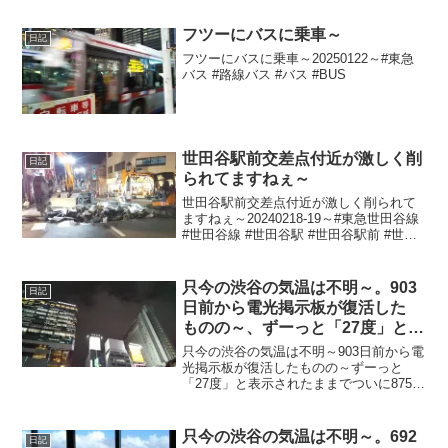
フツーにバスに乗車～
日記
フツーにバスに乗車～20250122～#東急
バス #路線バス #バス #BUS
世田谷駅前交差点付近が激しく削
日記
られてますねぇ～
世田谷駅前交差点付近が激しく削られて
ますねぇ～20240218-19～#東急世田谷線
#世田谷線 #世田谷駅 #世田谷駅前 #世田
谷通り #駒沢公園通り
只今の渋谷の気温は不明～。903
日記
日前から電光掲示板が復活した
ものの～、ずーっと「27度」と表
示されたままで、ついに875日前
只今の渋谷の気温は不明～903日前から電
か ら電源オフ状態に
光掲示板が復活したものの～ずーっと
「27度」と表示されたままでついに875日
前の朝からは電源オフ状態に～陽が暮れ
て雨やんで風さんそよーで寒ぅ～
20240221～#渋谷 #shibuya #気温
只今の渋谷の気温は不明～。692
日記