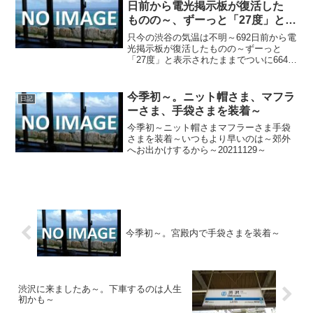
日前から電光掲示板が復活した
ものの～、ずーっと「27度」と表
示されたままで、ついに664日前
只今の渋谷の気温は不明～692日前から電
か ら電源オフ状態に～
光掲示板が復活したものの～ずーっと
「27度」と表示されたままでついに664日
前の朝からは電源オフ状態に～晴れまく
りの夕方でめちゃ蒸し～20230725～#渋
谷 #shibuya #気温
今季初～。ニット帽さま、マフラ
日記
ーさま、手袋さまを装着～
今季初～ニット帽さまマフラーさま手袋
さまを装着～いつもより早いのは～郊外
へお出かけするから～20211129～
今季初～。宮殿内で手袋さまを装着～
渋沢に来ましたあ～。下車するのは人生
初かも～