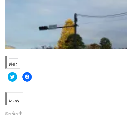
共有:
ク
F
リ
a
ッ
c
ク
e
し
b
て
o
T
o
いいね:
w
k
i
で
t
共
読み込み中…
t
有
e
す
r
る
で
に
共
は