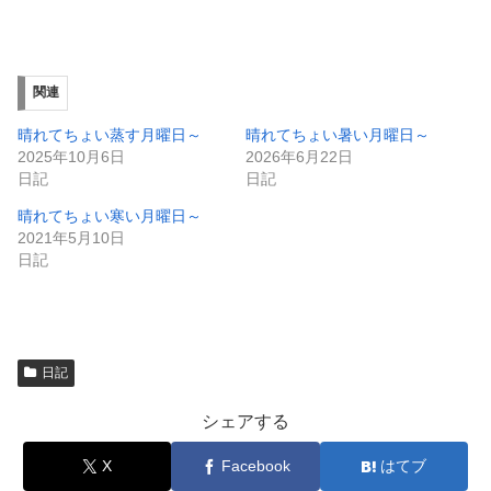
有
ク
(
リ
新
ッ
し
ク
い
し
ウ
て
ィ
く
関連
ン
だ
ド
さ
ウ
い
晴れてちょい蒸す月曜日～
晴れてちょい暑い月曜日～
で
(
2025年10月6日
2026年6月22日
開
新
き
し
日記
日記
ま
い
す
ウ
晴れてちょい寒い月曜日～
)
ィ
ン
2021年5月10日
ド
日記
ウ
で
開
き
ま
す
)
日記
シェアする
X
Facebook
はてブ