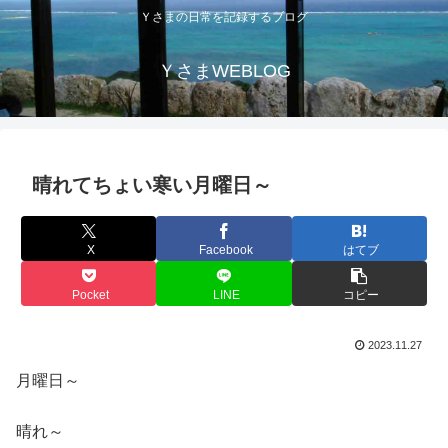
Ｙさまの日常を記録するブログ
ＹさまWEBLOG
晴れてちょい寒い月曜日～
X
Facebook
はてブ
Pocket
LINE
コピー
2023.11.27
月曜日～
晴れ～