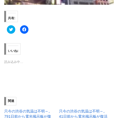
共有:
ク
F
リ
a
ッ
c
ク
e
し
b
て
o
T
o
いいね:
w
k
i
で
t
共
読み込み中…
t
有
e
す
r
る
で
に
共
は
有
ク
(
リ
新
ッ
し
ク
い
し
ウ
て
ィ
く
関連
ン
だ
ド
さ
ウ
い
只今の渋谷の気温は不明～。
只今の渋谷の気温は不明～。
で
(
791日前から電光掲示板が復
41日前から電光掲示板が復活
開
新