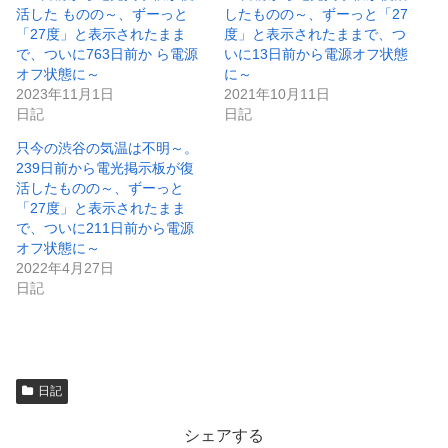
き
し
活した ものの～、ずーっと
したものの～、ずーっと「27
ま
い
「27度」と表示されたまま
度」と表示されたままで、つ
す
ウ
)
ィ
で、ついに763日前か ら電源
いに13日前から電源オフ状態
ン
オフ状態に～
に～
ド
ウ
2023年11月1日
2021年10月11日
で
日記
日記
開
き
ま
只今の渋谷の気温は不明～。
す
)
239日前から電光掲示板が復
活したものの～、ずーっと
「27度」と表示されたまま
で、ついに211日前から電源
オフ状態に～
2022年4月27日
日記
日記
シェアする