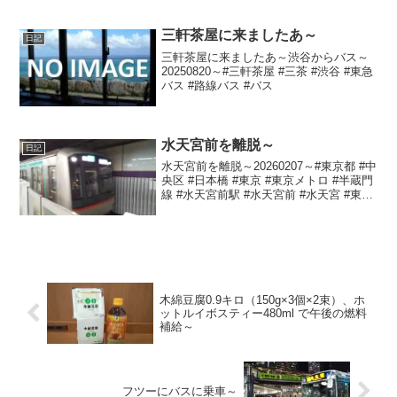
#naha
三軒茶屋に来ましたあ～
日記
三軒茶屋に来ましたあ～渋谷からバス～
20250820～#三軒茶屋 #三茶 #渋谷 #東急
バス #路線バス #バス
水天宮前を離脱～
日記
水天宮前を離脱～20260207～#東京都 #中
央区 #日本橋 #東京 #東京メトロ #半蔵門
線 #水天宮前駅 #水天宮前 #水天宮 #東京
シティエアターミナル前
木綿豆腐0.9キロ（150g×3個×2束）、ホ
ットルイボスティー480ml で午後の燃料
補給～
フツーにバスに乗車～