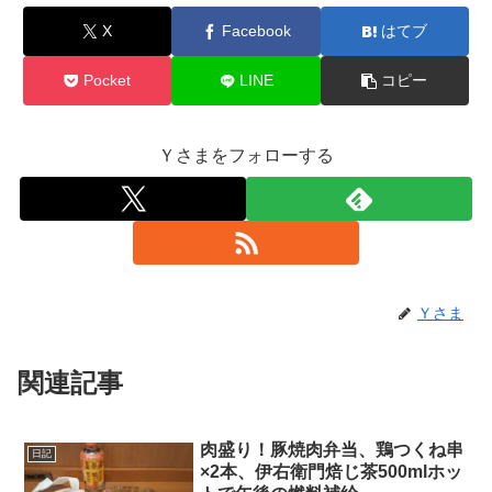
X
Facebook
はてブ
Pocket
LINE
コピー
Ｙさまをフォローする
Ｙさま
関連記事
肉盛り！豚焼肉弁当、鶏つくね串
日記
×2本、伊右衛門焙じ茶500mlホッ