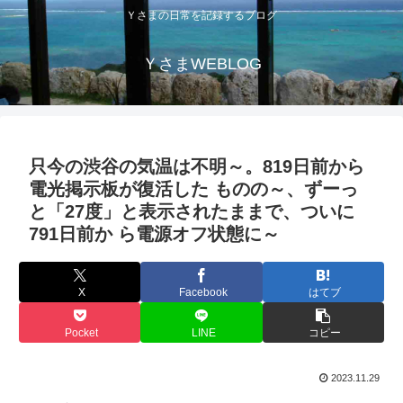
Ｙさまの日常を記録するブログ
ＹさまWEBLOG
只今の渋谷の気温は不明～。819日前から
電光掲示板が復活した ものの～、ずーっ
と「27度」と表示されたままで、ついに
791日前か ら電源オフ状態に～
X
Facebook
はてブ
Pocket
LINE
コピー
2023.11.29