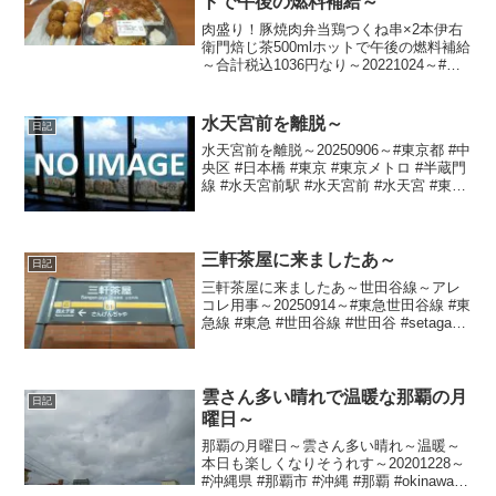
トで午後の燃料補給～
肉盛り！豚焼肉弁当鶏つくね串×2本伊右
衛門焙じ茶500mlホットで午後の燃料補給
～合計税込1036円なり～20221024～#肉
#焼き肉 #焼肉 #弁当 #つくね #伊右衛門
#焙じ茶 #ほうじ茶
水天宮前を離脱～
日記
水天宮前を離脱～20250906～#東京都 #中
央区 #日本橋 #東京 #東京メトロ #半蔵門
線 #水天宮前駅 #水天宮前 #水天宮 #東京
シティエアターミナル前
三軒茶屋に来ましたあ～
日記
三軒茶屋に来ましたあ～世田谷線～アレ
コレ用事～20250914～#東急世田谷線 #東
急線 #東急 #世田谷線 #世田谷 #setagaya
#三軒茶屋 #三茶
雲さん多い晴れで温暖な那覇の月
日記
曜日～
那覇の月曜日～雲さん多い晴れ～温暖～
本日も楽しくなりそうれす～20201228～
#沖縄県 #那覇市 #沖縄 #那覇 #okinawa