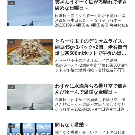
雲さんうすーく広がる晴れで寒さ
日記
緩めな日曜日～
日曜日～雲さんうすーく広がる晴れ～寒
さ緩め～本日も楽しくなりそうれす～
20220109～#世田谷 #世田谷区 #setagaya
とろーり玉子のデミオムライス、
日記
納豆45g×3パック×2個、伊右衛門
焙じ茶500mlホットで午後の燃料
補給～
とろーり玉子のデミオムライス納豆
45g×3パック×2個伊右衛門焙じ茶500mlホ
ットで午後の燃料補給～合計税込767円な
り～20210914～#オムライス #納豆 #伊右
衛門 #焙じ茶 #ほうじ茶
わずかに水滴落ちる曇り空で風さ
日記
んぴゆーんで温暖な金曜日～
金曜日～わずかに水滴落ちる曇り空～風
さんぴゆ～ん～温暖～本日も楽しくなり
そうれす～20260410～#世田谷 #世田谷区
#setagaya
間もなく搭乗～
日記
間もなく搭乗～楽しいフライトのはじま