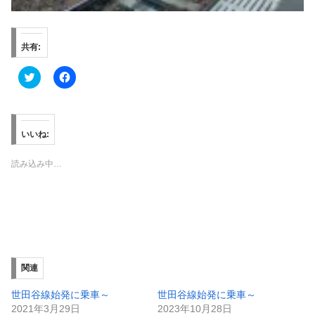
共有:
ク
F
リ
a
ッ
c
ク
e
し
b
て
o
T
o
いいね:
w
k
i
で
t
共
読み込み中…
t
有
e
す
r
る
で
に
共
は
有
ク
(
リ
新
ッ
し
ク
い
し
ウ
て
ィ
く
関連
ン
だ
ド
さ
ウ
い
世田谷線始発に乗車～
世田谷線始発に乗車～
で
(
2021年3月29日
2023年10月28日
開
新