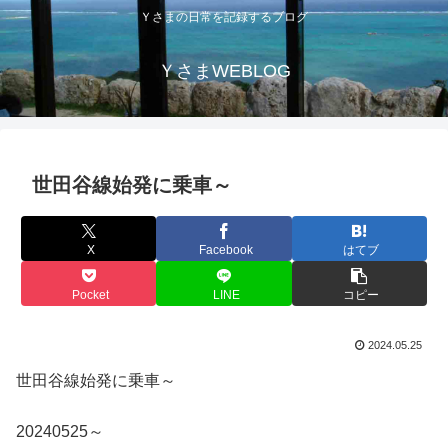
Ｙさまの日常を記録するブログ
ＹさまWEBLOG
世田谷線始発に乗車～
X
Facebook
はてブ
Pocket
LINE
コピー
2024.05.25
世田谷線始発に乗車～
20240525～