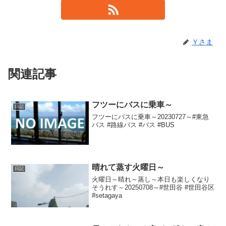
Ｙさま
関連記事
フツーにバスに乗車～
日記
フツーにバスに乗車～20230727～#東急
バス #路線バス #バス #BUS
晴れて蒸す火曜日～
日記
火曜日～晴れ～蒸し～本日も楽しくなり
そうれす～20250708～#世田谷 #世田谷区
#setagaya