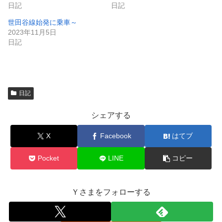
き
し
日記
日記
ま
い
す
ウ
世田谷線始発に乗車～
)
ィ
ン
2023年11月5日
ド
日記
ウ
で
開
き
ま
す
)
日記
シェアする
X
Facebook
はてブ
Pocket
LINE
コピー
Ｙさまをフォローする