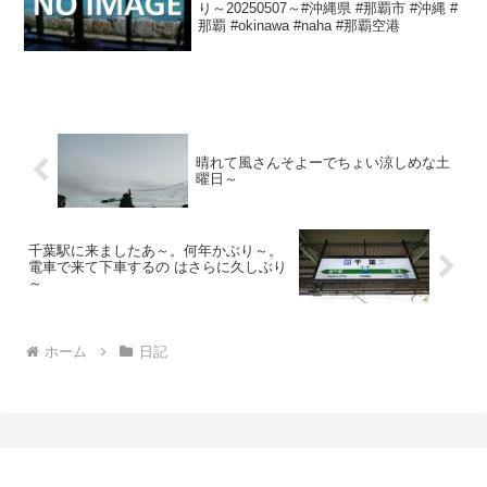
り～20250507～#沖縄県 #那覇市 #沖縄 #
那覇 #okinawa #naha #那覇空港
晴れて風さんそよーでちょい涼しめな土
曜日～
千葉駅に来ましたあ～。何年かぶり～。
電車で来て下車するの はさらに久しぶり
～
ホーム
日記