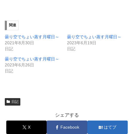
有
ク
(
リ
新
ッ
し
ク
い
し
ウ
て
ィ
く
関連
ン
だ
ド
さ
ウ
い
曇り空でちょい蒸す月曜日～
曇り空でちょい蒸す月曜日～
で
(
2021年8月30日
2023年6月19日
開
新
き
し
日記
日記
ま
い
す
ウ
曇り空でちょい蒸す月曜日～
)
ィ
ン
2023年6月26日
ド
日記
ウ
で
開
き
ま
す
)
日記
シェアする
X
Facebook
はてブ