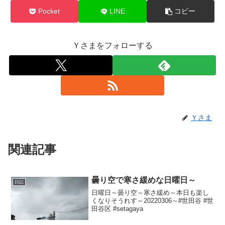
Pocket
LINE
コピー
Ｙさまをフォローする
Ｙさま
関連記事
曇り空で寒さ緩めな日曜日～
日記
日曜日～曇り空～寒さ緩め～本日も楽し
くなりそうれす～20220306～#世田谷 #世
田谷区 #setagaya