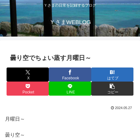
Ｙさまの日常を記録するブログ
ＹさまWEBLOG
曇り空でちょい蒸す月曜日～
X
Facebook
はてブ
Pocket
LINE
コピー
2024.05.27
月曜日～
曇り空～