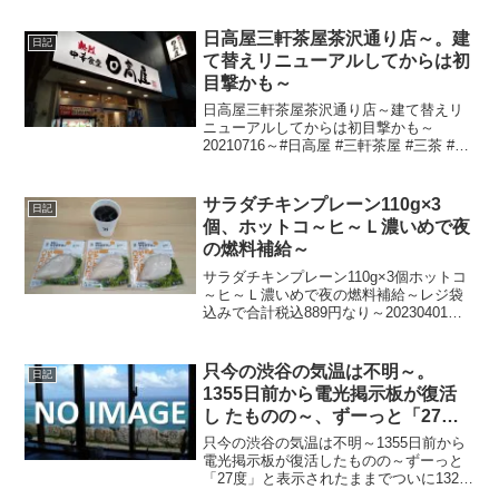
日高屋三軒茶屋茶沢通り店～。建
日記
て替えリニューアルしてからは初
目撃かも～
日高屋三軒茶屋茶沢通り店～建て替えリ
ニューアルしてからは初目撃かも～
20210716～#日高屋 #三軒茶屋 #三茶 #茶
沢通り
サラダチキンプレーン110g×3
日記
個、ホットコ～ヒ～Ｌ濃いめで夜
の燃料補給～
サラダチキンプレーン110g×3個ホットコ
～ヒ～Ｌ濃いめで夜の燃料補給～レジ袋
込みで合計税込889円なり～20230401～#
サラダチキン #チキン #ホットコーヒー #
コーヒー
只今の渋谷の気温は不明～。
日記
1355日前から電光掲示板が復活
し たものの～、ずーっと「27
度」と表示されたままで、ついに
只今の渋谷の気温は不明～1355日前から
1327日 前から電源オフ状態
電光掲示板が復活したものの～ずーっと
「27度」と表示されたままでついに1327
日前の朝からは電源オフ状態に～陽が暮