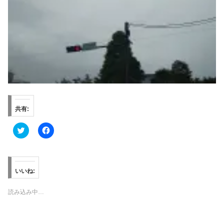
共有:
ク
F
リ
a
ッ
c
ク
e
し
b
て
o
T
o
いいね:
w
k
i
で
t
共
読み込み中…
t
有
e
す
r
る
で
に
共
は