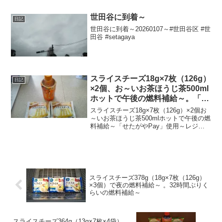
れて涼し～20250519～#渋谷 #shibuya #
気温
世田谷に到着～
日記
世田谷に到着～20260107～#世田谷区 #世
田谷 #setagaya
スライスチーズ18g×7枚（126g）
日記
×2個、お～いお茶ほうじ茶500ml
ホットで午後の燃料補給～。「せ
たがやPay」使用～
スライスチーズ18g×7枚（126g）×2個お
～いお茶ほうじ茶500mlホットで午後の燃
料補給～「せたがやPay」使用～レジ袋
込みで合計税込517円なり～20220212～#
スライスチーズ #プロセスチーズ #チーズ
#お～いお茶 #ほうじ...
スライスチーズ378g（18g×7枚（126g）
×3個）で夜の燃料補給～ 。32時間ぶりく
らいの燃料補給～
スライスチーズ364g（13g×7枚×4袋）、