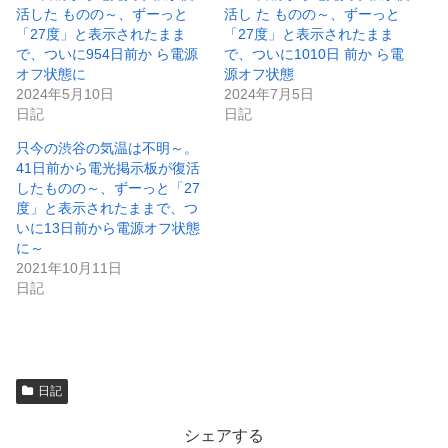
き
し
活した ものの～、ずーっと
活し た ものの～、ずーっと
ま
い
「27度」と表示されたまま
「27度」と表示されたまま
す
ウ
)
ィ
で、ついに954日前か ら電源
で、ついに1010日 前か ら電
ン
オフ状態に
源オフ状態
ド
ウ
2024年5月10日
2024年7月5日
で
日記
日記
開
き
ま
只今の渋谷の気温は不明～。
す
)
41日前から電光掲示板が復活
したものの～、ずーっと「27
度」と表示されたままで、つ
いに13日前から電源オフ状態
に～
2021年10月11日
日記
日記
シェアする