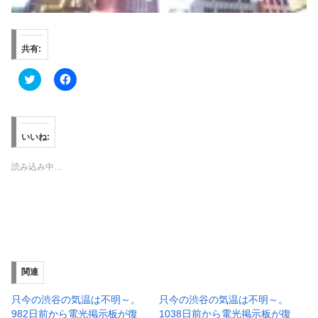
共有:
ク
F
リ
a
ッ
c
ク
e
し
b
て
o
T
o
いいね:
w
k
i
で
t
共
読み込み中…
t
有
e
す
r
る
で
に
共
は
有
ク
(
リ
新
ッ
し
ク
い
し
ウ
て
ィ
く
関連
ン
だ
ド
さ
ウ
い
只今の渋谷の気温は不明～。
只今の渋谷の気温は不明～。
で
(
982日前から電光掲示板が復
1038日前から電光掲示板が復
開
新