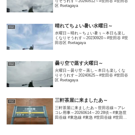
りそうれす～20260512～#世田谷 #世田谷
区 #setagaya
晴れてちょい暑い水曜日～
日記
水曜日～晴れ～ちょい暑ぅ～本日も楽し
くなりそうれす～20230920～#世田谷 #世
田谷区 #setagaya
曇り空で蒸す火曜日～
日記
火曜日～曇り空～蒸し～本日も楽しくな
りそうれす～20240625～#世田谷 #世田谷
区 #setagaya
三軒茶屋に来ましたあ～
日記
三軒茶屋に来ましたあ～世田谷線～アレ
コレ用事～20260614～20:28頃～#東急世
田谷線 #東急線 #東急 #世田谷線 #世田谷
#setagaya #三軒茶屋 #三茶