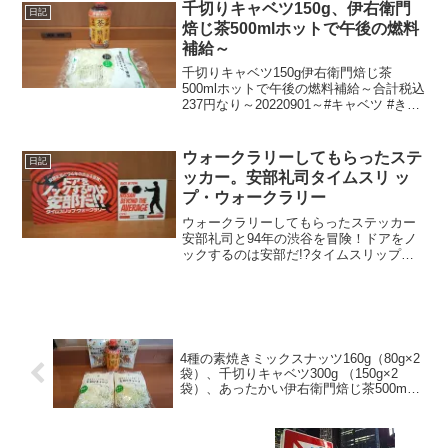
千切りキャベツ150g、伊右衛門
日記
焙じ茶500mlホットで午後の燃料
補給～
千切りキャベツ150g伊右衛門焙じ茶
500mlホットで午後の燃料補給～合計税込
237円なり～20220901～#キャベツ #きゃ
べつ #伊右衛門 #焙じ茶 #ほうじ茶
ウォークラリーしてもらったステ
日記
ッカー。安部礼司タイムスリ ッ
プ・ウォークラリー
ウォークラリーしてもらったステッカー
安部礼司と94年の渋谷を冒険！ドアをノ
ックするのは安部だ!?タイムスリップ・
ウォークラリー20241020～#abe02
#tokyofm #渋谷 #shibuya
4種の素焼きミックスナッツ160g（80g×2
袋）、千切りキャベツ300g （150g×2
袋）、あったかい伊右衛門焙じ茶500ml
で午後の燃料補給～