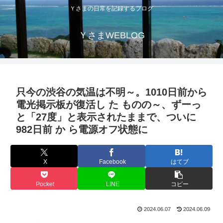
Ｙさまの日常を記録するブログ
ＹさまWEBLOG
只今の渋谷の気温は不明～。1010日前から
電光掲示板が復活し た ものの～、ずーっ
と「27度」と表示されたままで、ついに
982日前 か ら電源オフ状態に
X
Facebook
はてブ
Pocket
LINE
コピー
2024.06.07
2024.06.09