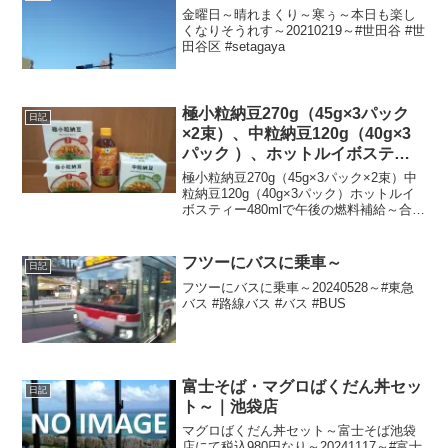
金曜日～晴れまくり～寒ぅ～本日も楽し
くなりそうれす～20210219～#世田谷 #世
田谷区 #setagaya
極小粒納豆270g（45g×3パック
日記
×2束）、中粒納豆120g（40g×3
パック ）、ホットルイボスティ
ー480mlで午後の燃料補給～
極小粒納豆270g（45g×3パック×2束）中
粒納豆120g（40g×3パック）ホットルイ
ボスティー480mlで午後の燃料補給～合計
税込472円なり～20240228～#納豆 #ファ
ミマル #ルイボスティー
フツーにバスに乗車～
日記
フツーにバスに乗車～20240528～#東急
バス #路線バス #バス #BUS
富士そば・マグロばくだん丼セッ
日記
ト～｜池袋店
マグロばくだん丼セット～富士そば池袋
店にて税込980円なり～20241117～#富士