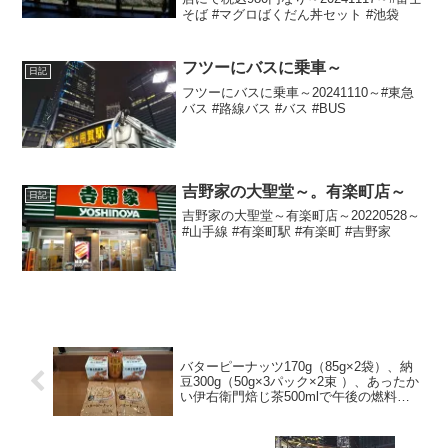
そば #マグロばくだん丼セット #池袋
フツーにバスに乗車～
日記
フツーにバスに乗車～20241110～#東急
バス #路線バス #バス #BUS
吉野家の大聖堂～。有楽町店～
日記
吉野家の大聖堂～有楽町店～20220528～
#山手線 #有楽町駅 #有楽町 #吉野家
バターピーナッツ170g（85g×2袋）、納
豆300g（50g×3パック×2束 ）、あったか
い伊右衛門焙じ茶500mlで午後の燃料補
給～