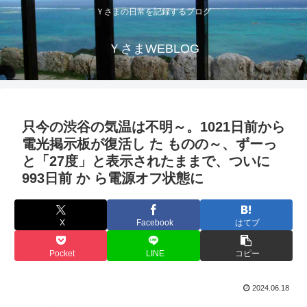
Ｙさまの日常を記録するブログ
ＹさまWEBLOG
只今の渋谷の気温は不明～。1021日前から
電光掲示板が復活し た ものの～、ずーっ
と「27度」と表示されたままで、ついに
993日前 か ら電源オフ状態に
X
Facebook
はてブ
Pocket
LINE
コピー
2024.06.18