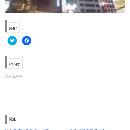
共有:
ク
F
リ
a
ッ
c
ク
e
し
b
て
o
T
o
いいね:
w
k
i
で
t
共
読み込み中…
t
有
e
す
r
る
で
に
共
は
有
ク
(
リ
新
ッ
し
ク
い
し
ウ
て
ィ
く
関連
ン
だ
ド
さ