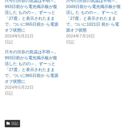
ウ
い
只今の渋谷の気温は不明～。
只今の渋谷の気温は不明～。
で
(
993日前から電光掲示板が復
1049日前から電光掲示板が復
開
新
き
し
活した ものの～、ずーっと
活し た ものの～、ずーっと
ま
い
「27度」と表示されたまま
「27度」と表示されたまま
す
ウ
)
ィ
で、ついに965日前か ら電源
で、ついに1021日 前か ら電
ン
オフ状態に
源オフ状態
ド
ウ
2024年5月21日
2024年7月16日
で
日記
日記
開
き
ま
只今の渋谷の気温は不明～。
す
)
993日前から電光掲示板が復
活した ものの～、ずーっと
「27度」と表示されたまま
で、ついに965日前か ら電源
オフ状態に
2024年5月22日
日記
日記