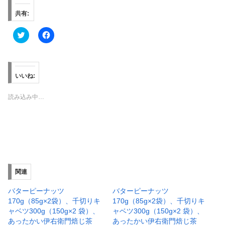
共有:
ク
F
リ
a
ッ
c
ク
e
し
b
て
o
T
o
いいね:
w
k
i
で
t
共
読み込み中…
t
有
e
す
r
る
で
に
共
は
有
ク
(
リ
新
ッ
し
ク
い
し
ウ
て
ィ
く
関連
ン
だ
ド
さ
ウ
い
バターピーナッツ
バターピーナッツ
で
(
170g（85g×2袋）、千切りキ
170g（85g×2袋）、千切りキ
開
新
き
し
ャベツ300g（150g×2 袋）、
ャベツ300g（150g×2 袋）、
ま
い
あったかい伊右衛門焙じ茶
あったかい伊右衛門焙じ茶
す
ウ