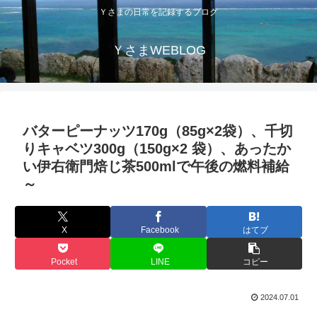
Ｙさまの日常を記録するブログ
ＹさまWEBLOG
バターピーナッツ170g（85g×2袋）、千切
りキャベツ300g（150g×2 袋）、あったか
い伊右衛門焙じ茶500mlで午後の燃料補給
～
X
Facebook
はてブ
Pocket
LINE
コピー
2024.07.01