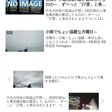
のの～、ずーっと「27度」と表示
されたままで、ついに112日前か
只今の渋谷の気温は不明～140日前から電
ら電源オフ状態に～
光掲示板が復活したものの～ずーっと
「27度」と表示されたままでついに112日
前の朝からは電源オフ状態に～陽が暮れ
て寒ぅ～20220118～#渋谷 #shibuya #気
温
小雨でちょい温暖な月曜日～
日記
月曜日～小雨～ちょい温暖～本日も楽し
くなりそうれす～20230515～#世田谷 #世
田谷区 #setagaya
雨降ったりやんだりで風さんそよーで蒸
す月曜日～
只今の渋谷の気温は不明～。1034日前か
ら電光掲示板が復活し た ものの～、ずー
っと「27度」と表示されたままで、つい
に1006日 前か ら電源オフ状態