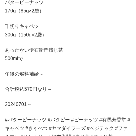
バターピーナッツ
170g（85g×2袋）
千切りキャベツ
300g（150g×2袋）
あったかい伊右衛門焙じ茶
500mlで
午後の燃料補給～
合計税込570円なり～
20240701～
#バターピーナッツ #バタピー #ピーナッツ #有馬芳香堂 #
キャベツ #きゃべつ #ヤマダイフーズ #ベジテック #ファ