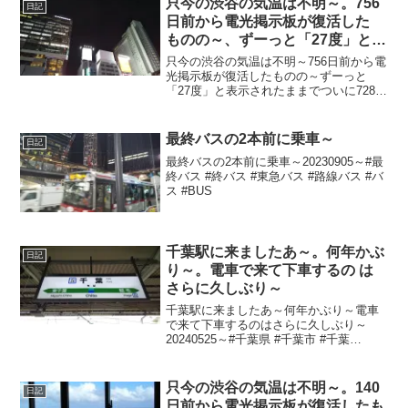
只今の渋谷の気温は不明～。756
日記
日前から電光掲示板が復活した
ものの～、ずーっと「27度」と表
示されたままで、ついに728日前
只今の渋谷の気温は不明～756日前から電
か ら電源オフ状態に～
光掲示板が復活したものの～ずーっと
「27度」と表示されたままでついに728日
前の朝からは電源オフ状態に～陽が暮れ
て蒸し～20230927～#渋谷 #shibuya #気
温
最終バスの2本前に乗車～
日記
最終バスの2本前に乗車～20230905～#最
終バス #終バス #東急バス #路線バス #バ
ス #BUS
千葉駅に来ましたあ～。何年かぶ
日記
り～。電車で来て下車するの は
さらに久しぶり～
千葉駅に来ましたあ～何年かぶり～電車
で来て下車するのはさらに久しぶり～
20240525～#千葉県 #千葉市 #千葉
#chiba #総武線
只今の渋谷の気温は不明～。140
日記
日前から電光掲示板が復活したも