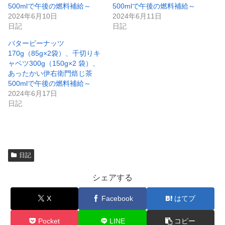
)
ィ
500mlで午後の燃料補給～
500mlで午後の燃料補給～
ン
2024年6月10日
2024年6月11日
ド
ウ
日記
日記
で
開
バターピーナッツ
き
ま
170g（85g×2袋）、千切りキ
す
)
ャベツ300g（150g×2 袋）、
あったかい伊右衛門焙じ茶
500mlで午後の燃料補給～
2024年6月17日
日記
日記
シェアする
X
Facebook
はてブ
Pocket
LINE
コピー