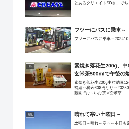
とあるクリエイトSDさまでちょ
フツーにバスに乗車～
日記
フツーにバスに乗車～2024102
素焼き落花生200g、中
日記
玄米茶500mlで午後の
素焼き落花生200g中粒納豆12
補給～税込608円なり～20250
藤園 #お～いお茶 #玄米茶
晴れて寒い土曜日～
日記
土曜日～晴れ～寒ぅ～本日も楽しく