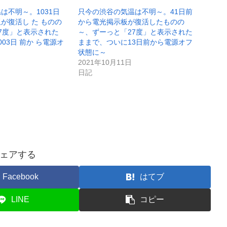
は不明～。1031日
只今の渋谷の気温は不明～。41日前
が復活し た ものの
から電光掲示板が復活したものの
7度」と表示された
～、ずーっと「27度」と表示された
03日 前か ら電源オ
ままで、ついに13日前から電源オフ
状態に～
2021年10月11日
日記
ェアする
Facebook
はてブ
LINE
コピー