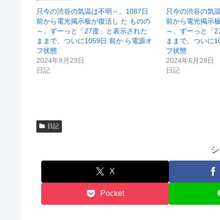
で
(
開
新
只今の渋谷の気温は不明～。1087日
只今の渋谷の気温
き
し
前から電光掲示板が復活し た ものの
前から電光掲示板
ま
い
す
ウ
～、ずーっと「27度」と表示された
～、ずーっと「2
)
ィ
ままで、ついに1059日 前か ら電源オ
ままで、ついに10
ン
ド
フ状態
フ状態
ウ
2024年8月23日
2024年6月28日
で
開
日記
日記
き
ま
す
)
日記
シ
X
Pocket