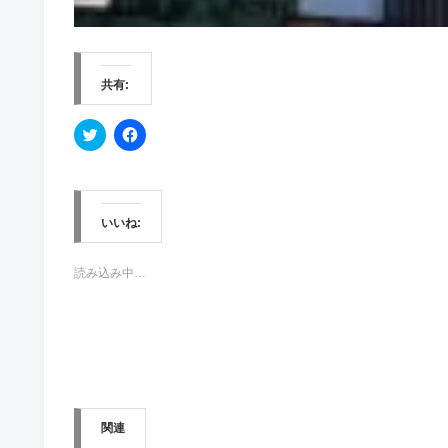
共有:
ク
F
リ
a
ッ
c
ク
e
し
b
て
o
T
o
w
k
いいね:
i
で
t
共
t
有
e
す
読み込み中…
r
る
で
に
共
は
有
ク
(
リ
新
ッ
し
ク
い
し
ウ
て
ィ
く
ン
だ
関連
ド
さ
ウ
い