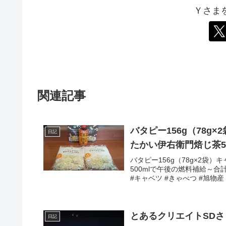
Ｙさま
関連記事
バタピー156g（78g×
日記
たかい伊右衛門焙じ茶5
バタピー156g（78g×2袋）
500mlで午後の燃料補給～合計
#キャベツ #きゃべつ #旭物産 #
とあるクリエイトSD
日記