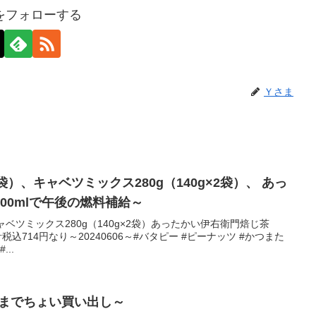
をフォローする
Ｙさま
2袋）、キャベツミックス280g（140g×2袋）、 あっ
00mlで午後の燃料補給～
キャベツミックス280g（140g×2袋）あったかい伊右衛門焙じ茶
税込714円なり～20240606～#バタピー #ピーナッツ #かつまた
...
さまでちょい買い出し～