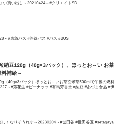
い買い出し～20210424～#クリエイトSD
8～#東急バス #路線バス #バス #BUS
粒納豆120g（40g×3パック）、ほっとお～い お茶
燃料補給～
0g（40g×3パック）ほっとお～いお茶玄米茶500mlで午後の燃料
227～#落花生 #ピーナッツ #有馬芳香堂 #納豆 #あづま食品 #伊
なりそうれす～20230204～#世田谷 #世田谷区 #setagaya