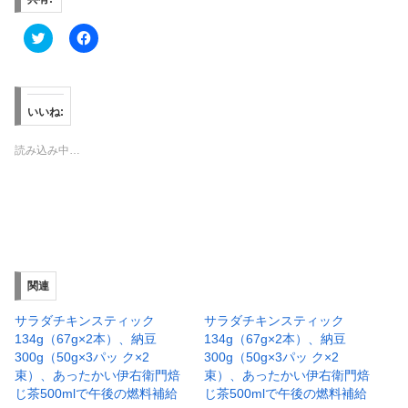
ク
F
リ
a
ッ
c
ク
e
し
b
て
o
T
o
いいね:
w
k
i
で
t
共
読み込み中…
t
有
e
す
r
る
で
に
共
は
有
ク
(
リ
新
ッ
し
ク
い
し
ウ
て
ィ
く
関連
ン
だ
ド
さ
ウ
い
サラダチキンスティック
サラダチキンスティック
で
(
134g（67g×2本）、納豆
134g（67g×2本）、納豆
開
新
き
し
300g（50g×3パッ ク×2
300g（50g×3パッ ク×2
ま
い
束）、あったかい伊右衛門焙
束）、あったかい伊右衛門焙
す
ウ
)
ィ
じ茶500mlで午後の燃料補給
じ茶500mlで午後の燃料補給
ン