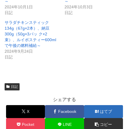
～
～
ド
ウ
2024年10月1日
2024年10月3日
で
日記
日記
開
き
ま
サラダチキンスティック
す
)
134g（67g×2本）、納豆
300g（50g×3パッ ク×2
束）、ルイボスティー600ml
で午後の燃料補給～
2024年9月24日
日記
日記
シェアする
X
Facebook
はてブ
Pocket
LINE
コピー