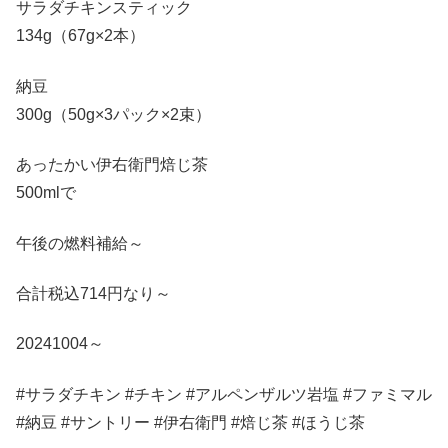
サラダチキンスティック
134g（67g×2本）
納豆
300g（50g×3パック×2束）
あったかい伊右衛門焙じ茶
500mlで
午後の燃料補給～
合計税込714円なり～
20241004～
#サラダチキン #チキン #アルペンザルツ岩塩 #ファミマル
#納豆 #サントリー #伊右衛門 #焙じ茶 #ほうじ茶