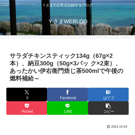
Ｙさまの日常を記録するブログ
ＹさまWEBLOG
サラダチキンスティック134g（67g×2
本）、納豆300g（50g×3パッ ク×2束）、
あったかい伊右衛門焙じ茶500mlで午後の
燃料補給～
X
Facebook
はてブ
Pocket
LINE
コピー
2024.10.04