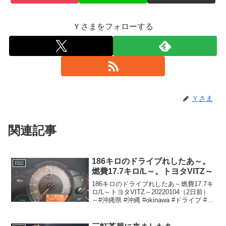
Ｙさまをフォローする
Ｙさま
関連記事
186キロのドライブれしたあ～。
日記
燃費17.7キロ/L～。トヨタVITZ～
186キロのドライブれしたあ～燃費17.7キ
ロ/L～トヨタVITZ～20220104（2日前）
～#沖縄県 #沖縄 #okinawa #ドライブ #レ
ンタカー #トヨタ #TOYOTA #ヴィッツ
#VITZ