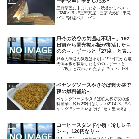
三軒茶屋に来ましたあ～
日記
三軒茶屋に来ましたあ～渋谷からバス～
20240826～#三軒茶屋 #三茶 #渋谷 #東急
バス #路線バス #バス
只今の渋谷の気温は不明～。192
日記
日前から電光掲示板が復活したも
のの～、ずーっと「27度」と表示
されたままで、ついに164日前か
只今の渋谷の気温は不明～192日前から電
ら電源オフ状態に～
光掲示板が復活したものの～ずーっと
「27度」と表示されたままでついに164日
前の朝からは電源オフ状態に～陽が暮れ
て寒さ緩め～20220311～#渋谷 #shibuya
#気温
ペヤングソースやきそば超大盛で
日記
夜の燃料補給～
ペヤングソースやきそば超大盛で夜の燃
料補給～税込238円なり～20210426～#ペ
ヤング #ソースやきそば #超大盛 #焼きそ
ば #焼そば #やきそば #ヤキソバ
コーヒースタンド小嶺・冷しレモ
日記
ン～。120円なり～
冷しレモン～コーヒースタンド小嶺にて