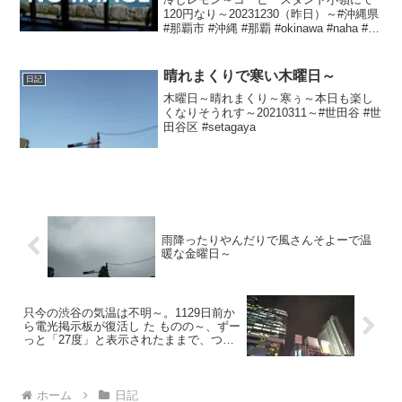
120円なり～20231230（昨日）～#沖縄県
#那覇市 #沖縄 #那覇 #okinawa #naha #公
設市場 #市場
晴れまくりで寒い木曜日～
日記
木曜日～晴れまくり～寒ぅ～本日も楽し
くなりそうれす～20210311～#世田谷 #世
田谷区 #setagaya
雨降ったりやんだりで風さんそよーで温
暖な金曜日～
只今の渋谷の気温は不明～。1129日前か
ら電光掲示板が復活し た ものの～、ずー
っと「27度」と表示されたままで、つい
に1101日 前か ら電源オフ状態
ホーム
日記