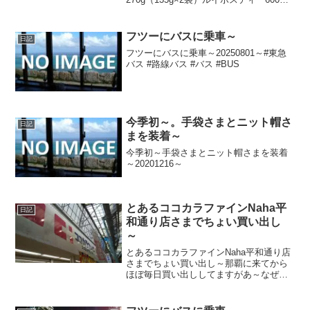
で午後の燃料補給～合計税込785円なり～
20240904～#グリルチキン #チキン #ブラ
ックペッパー #キャベツ #ベジテ...
フツーにバスに乗車～
日記
フツーにバスに乗車～20250801～#東急
バス #路線バス #バス #BUS
今季初～。手袋さまとニット帽さ
日記
まを装着～
今季初～手袋さまとニット帽さまを装着
～20201216～
とあるココカラファインNaha平
日記
和通り店さまでちょい買い出し
～
とあるココカラファインNaha平和通り店
さまでちょい買い出し～那覇に来てから
ほぼ毎日買い出ししてますがあ～なぜか
アップできておらず。。。20231226～#
ココカラファイン #沖縄県 #沖縄 #那覇市
#那覇 #okinawa #naha