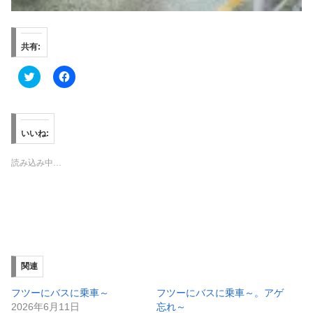
共有:
ク
F
リ
a
ッ
c
ク
e
し
b
て
o
T
o
いいね:
w
k
i
で
t
共
読み込み中…
t
有
e
す
r
る
で
に
共
は
有
ク
(
リ
新
ッ
し
ク
い
し
ウ
て
ィ
く
関連
ン
だ
ド
さ
ウ
い
フツーにバスに乗車～
フツーにバスに乗車～。アゲ
で
(
2026年6月11日
忘れ～
開
新