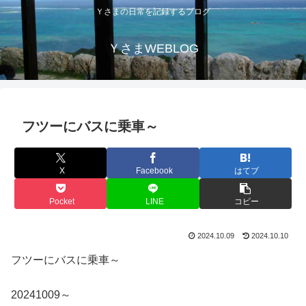
Ｙさまの日常を記録するブログ
ＹさまWEBLOG
フツーにバスに乗車～
X
Facebook
はてブ
Pocket
LINE
コピー
2024.10.09
2024.10.10
フツーにバスに乗車～
20241009～