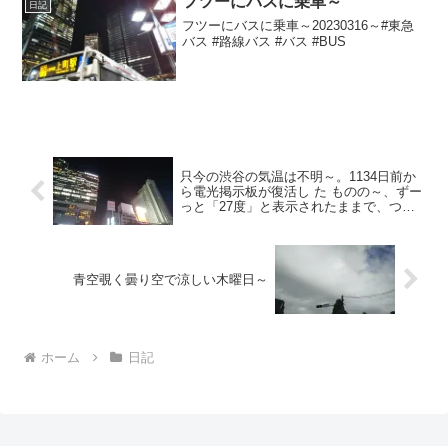
フツーにバスに乗車～
日記
フツーにバスに乗車～20230316～#東急
バス #路線バス #バス #BUS
只今の渋谷の気温は不明～。1134日前か
ら電光掲示板が復活し た ものの～、ずー
っと「27度」と表示されたままで、つい
に1106日 前か ら電源オフ状態
青空覗く曇り空で涼しい木曜日～
ホーム
日記