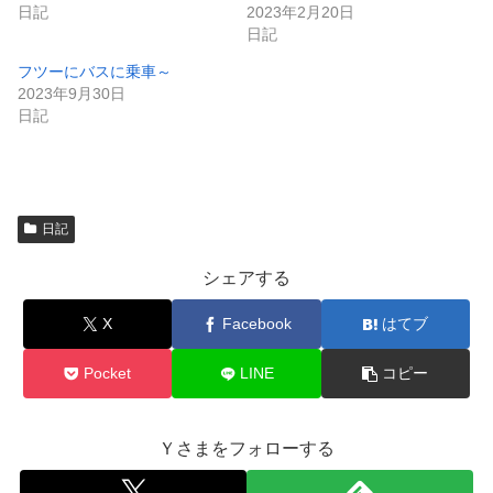
き
し
日記
2023年2月20日
ま
い
日記
す
ウ
)
ィ
ン
フツーにバスに乗車～
ド
2023年9月30日
ウ
で
日記
開
き
ま
す
)
日記
シェアする
X
Facebook
はてブ
Pocket
LINE
コピー
Ｙさまをフォローする