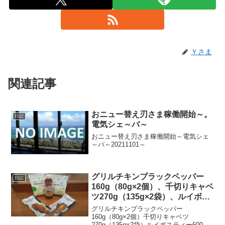
Ｙさま
関連記事
おニュー替え刃さま稼働開始～。
日記
電気シェ～バ～
おニュー替え刃さま稼働開始～電気シェ
～バ～20211101～
グリルチキンブラックペッパー
日記
160g（80g×2個）、千切りキャベ
ツ270g（135g×2袋）、ルイボス
ティー600mlで午後の燃料補給～
グリルチキンブラックペッパー
160g（80g×2個）千切りキャベツ
270g（135g×2袋）ルイボスティー600ml