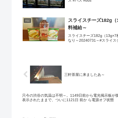
ス #バス #bus
スライスチーズ182g（
日記
料補給～
スライスチーズ182g（13g×
なり～20240731～#スライ
三軒茶屋に来ましたあ～
只今の渋谷の気温は不明～。1149日前から電光掲示板が復
表示されたままで、ついに1121日 前か ら電源オフ状態