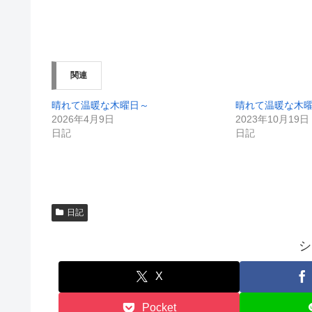
有
ク
(
リ
新
ッ
し
ク
い
し
ウ
て
ィ
く
ン
だ
関連
ド
さ
ウ
い
で
(
開
新
晴れて温暖な木曜日～
晴れて温暖な木
き
し
2026年4月9日
2023年10月19日
ま
い
す
ウ
日記
日記
)
ィ
ン
ド
ウ
で
開
き
ま
す
日記
)
シ
X
Pocket