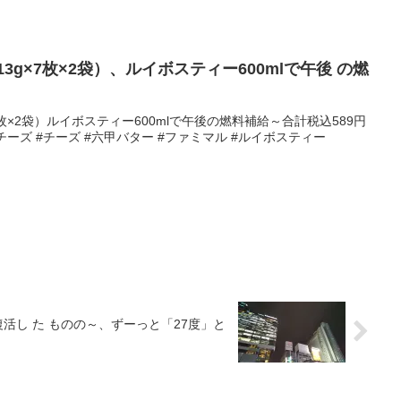
13g×7枚×2袋）、ルイボスティー600mlで午後 の燃
7枚×2袋）ルイボスティー600mlで午後の燃料補給～合計税込589円
スチーズ #チーズ #六甲バター #ファミマル #ルイボスティー
活し た ものの～、ずーっと「27度」と