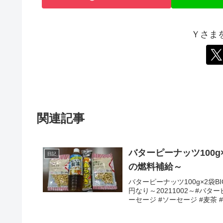
Ｙさま
関連記事
バターピーナッツ100g
日記
の燃料補給～
バターピーナッツ100g×2袋
円なり～20211002～#バタ
ーセージ #ソーセージ #麦茶 #む