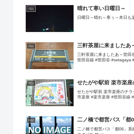
晴れて寒い日曜日～
日記
日曜日～晴れ～寒ぅ～本日も楽しく
三軒茶屋に来ましたあ
日記
三軒茶屋に来ましたあ～世田谷線
世田谷線 #世田谷 #setagaya
せたがや駅前 楽市楽
日記
せたがや駅前 楽市楽座のチラシ
市楽座 #楽市楽座 #世田谷線 
二ノ橋で都営バス「都
日記
二ノ橋で都営バス「都06」系統