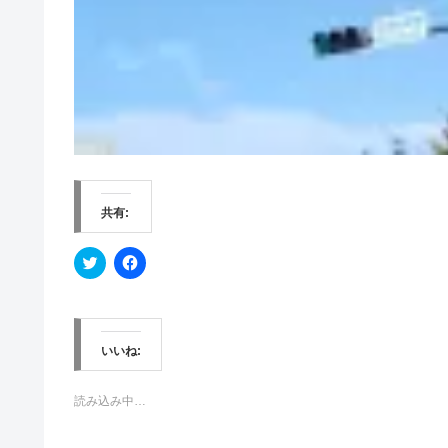
共有:
ク
F
リ
a
ッ
c
ク
e
し
b
て
o
T
o
w
k
いいね:
i
で
t
共
t
有
e
す
読み込み中…
r
る
で
に
共
は