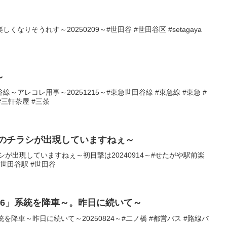
なりそうれす～20250209～#世田谷 #世田谷区 #setagaya
～
～アレコレ用事～20251215～#東急世田谷線 #東急線 #東急 #
 #三軒茶屋 #三茶
座のチラシが出現していますねぇ～
が出現していますねぇ～初目撃は20240914～#せたがや駅前楽
#世田谷駅 #世田谷
06」系統を降車～。昨日に続いて～
を降車～昨日に続いて～20250824～#二ノ橋 #都営バス #路線バ