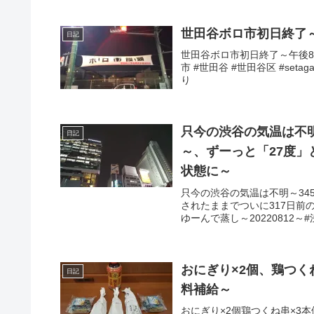
世田谷ボロ市初日終了
日記
世田谷ボロ市初日終了～午後8時
市 #世田谷 #世田谷区 #seta
り
只今の渋谷の気温は不
日記
～、ずーっと「27度」
状態に～
只今の渋谷の気温は不明～34
されたままでついに317日
ゆーんで蒸し～20220812～#渋谷 
おにぎり×2個、鶏つく
日記
料補給～
おにぎり×2個鶏つくね串×3本