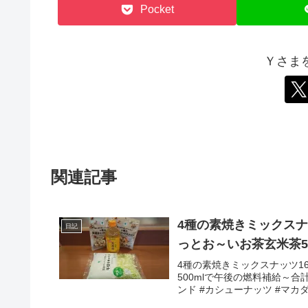
Pocket
Ｙさま
関連記事
4種の素焼きミックスナッ
日記
っとお～いお茶玄米茶5
4種の素焼きミックスナッツ16
500mlで午後の燃料補給～合計
ンド #カシューナッツ #マカダ