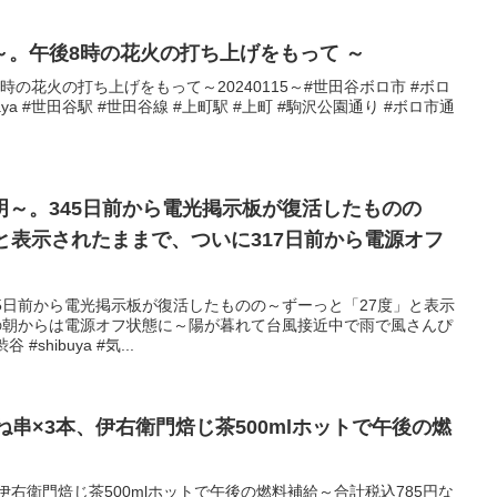
～。午後8時の花火の打ち上げをもって ～
の花火の打ち上げをもって～20240115～#世田谷ボロ市 #ボロ
gaya #世田谷駅 #世田谷線 #上町駅 #上町 #駒沢公園通り #ボロ市通
明～。345日前から電光掲示板が復活したものの
と表示されたままで、ついに317日前から電源オフ
5日前から電光掲示板が復活したものの～ずーっと「27度」と表示
前の朝からは電源オフ状態に～陽が暮れて台風接近中で雨で風さんぴ
#shibuya #気...
ね串×3本、伊右衛門焙じ茶500mlホットで午後の燃
伊右衛門焙じ茶500mlホットで午後の燃料補給～合計税込785円な