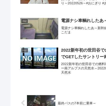
り～20220526～#おにぎり 
電源ナシ車輌れしたあ
日記
電源ナシ車輌れしたあ～新幹線こだ
こだま
2022新年初の世田谷
日記
でGETしたサントリー
2022新年初の世田谷での燃
ー南アルプスの天然水～202201
天然水
最終バスの7本前に乗車～