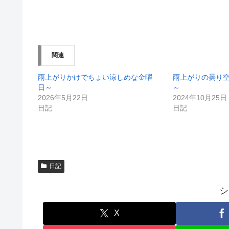
有
ク
(
リ
新
ッ
し
ク
い
し
ウ
て
ィ
く
ン
だ
関連
ド
さ
ウ
い
で
(
開
新
雨上がりかけでちょい涼しめな金曜
雨上がりの曇り
き
し
日～
～
ま
い
す
ウ
2026年5月22日
2024年10月25日
)
ィ
日記
日記
ン
ド
ウ
で
開
き
ま
す
)
日記
シ
X