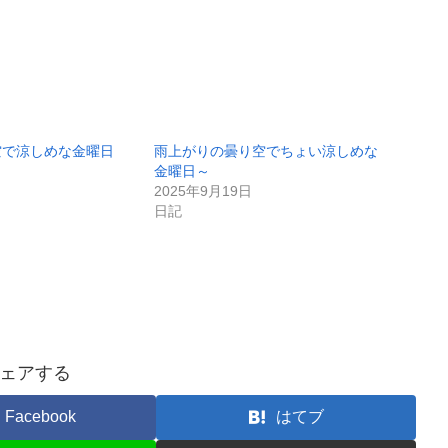
空で涼しめな金曜日
雨上がりの曇り空でちょい涼しめな
金曜日～
2025年9月19日
日記
ェアする
Facebook
はてブ