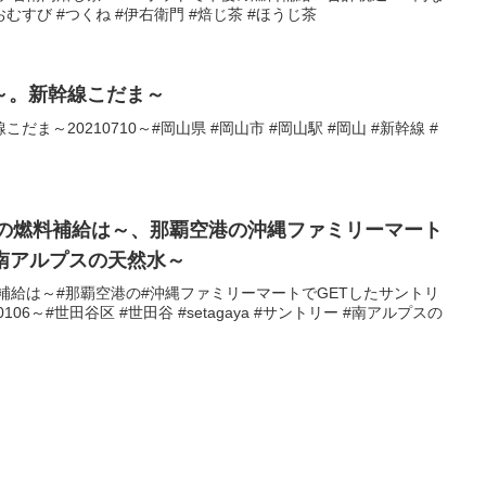
#おむすび #つくね #伊右衛門 #焙じ茶 #ほうじ茶
～。新幹線こだま～
ま～20210710～#岡山県 #岡山市 #岡山駅 #岡山 #新幹線 #
での燃料補給は～、那覇空港の沖縄ファミリーマート
南アルプスの天然水～
料補給は～#那覇空港の#沖縄ファミリーマートでGETしたサントリ
06～#世田谷区 #世田谷 #setagaya #サントリー #南アルプスの