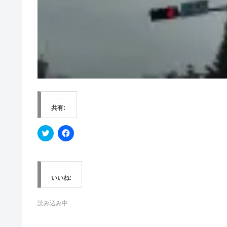
共有:
ク
F
リ
a
ッ
c
ク
e
し
b
て
o
T
o
w
k
いいね:
i
で
t
共
t
有
e
す
読み込み中…
r
る
で
に
共
は