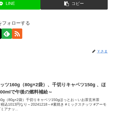
LINE
コピー
をフォローする
Ｙさま
ツ160g（80g×2袋）、千切りキャベツ150g 、ほ
00mlで午後の燃料補給～
0g（80g×2袋）千切りキャベツ150gほっとお～いお茶玄米茶
税込1013円なり～20241218～#素焼き #ミックスナッツ #アーモ
ミアナッ...