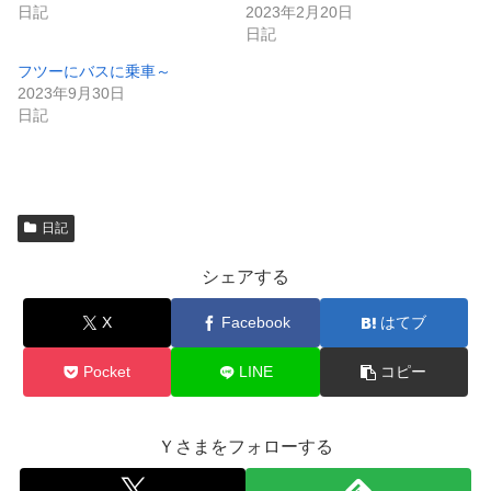
き
し
日記
2023年2月20日
ま
い
日記
す
ウ
)
ィ
ン
フツーにバスに乗車～
ド
2023年9月30日
ウ
で
日記
開
き
ま
す
)
日記
シェアする
X
Facebook
はてブ
Pocket
LINE
コピー
Ｙさまをフォローする