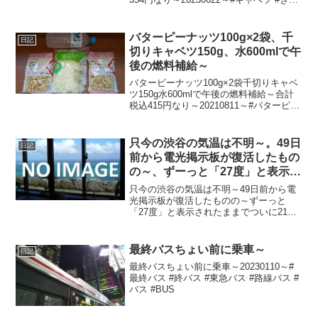
べつ #伊右衛門 #焙じ茶 #ほうじ茶
バターピーナッツ100g×2袋、千
日記
切りキャベツ150g、水600mlで午
後の燃料補給～
バターピーナッツ100g×2袋千切りキャベ
ツ150g水600mlで午後の燃料補給～合計
税込415円なり～20210811～#バターピー
ナッツ #バタピー #ピーナッツ #キャベツ
#きゃべつ #水
只今の渋谷の気温は不明～。49日
日記
前から電光掲示板が復活したもの
の～、ずーっと「27度」と表示さ
れたままで、ついに21日前から電
只今の渋谷の気温は不明～49日前から電
源オフ状態に～
光掲示板が復活したものの～ずーっと
「27度」と表示されたままでついに21日
前の朝からは電源オフ状態に～陽が暮れ
て涼し～20211019～#渋谷 #shibuya #気
温
最終バスちょい前に乗車～
日記
最終バスちょい前に乗車～20230110～#
最終バス #終バス #東急バス #路線バス #
バス #BUS