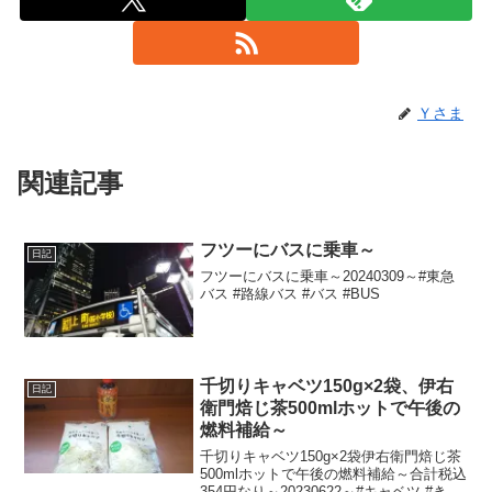
Ｙさま
関連記事
フツーにバスに乗車～
日記
フツーにバスに乗車～20240309～#東急
バス #路線バス #バス #BUS
千切りキャベツ150g×2袋、伊右
日記
衛門焙じ茶500mlホットで午後の
燃料補給～
千切りキャベツ150g×2袋伊右衛門焙じ茶
500mlホットで午後の燃料補給～合計税込
354円なり～20230622～#キャベツ #きゃ