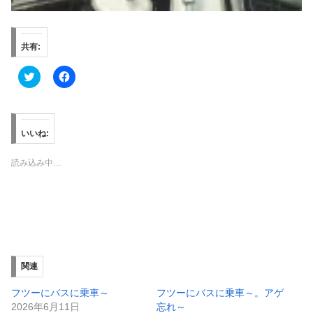
共有:
ク
F
リ
a
ッ
c
ク
e
し
b
て
o
T
o
いいね:
w
k
i
で
t
共
読み込み中…
t
有
e
す
r
る
で
に
共
は
有
ク
(
リ
新
ッ
し
ク
い
し
ウ
て
ィ
く
関連
ン
だ
ド
さ
ウ
い
フツーにバスに乗車～
フツーにバスに乗車～。アゲ
で
(
2026年6月11日
忘れ～
開
新