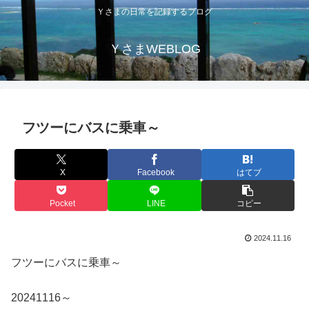
Ｙさまの日常を記録するブログ
ＹさまWEBLOG
フツーにバスに乗車～
X
Facebook
はてブ
Pocket
LINE
コピー
2024.11.16
フツーにバスに乗車～
20241116～