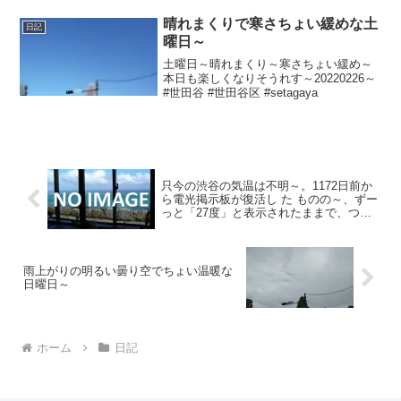
晴れまくりで寒さちょい緩めな土
日記
曜日～
土曜日～晴れまくり～寒さちょい緩め～
本日も楽しくなりそうれす～20220226～
#世田谷 #世田谷区 #setagaya
只今の渋谷の気温は不明～。1172日前か
ら電光掲示板が復活し た ものの～、ずー
っと「27度」と表示されたままで、つい
に1144日 前か ら電源オフ状態
雨上がりの明るい曇り空でちょい温暖な
日曜日～
ホーム
日記