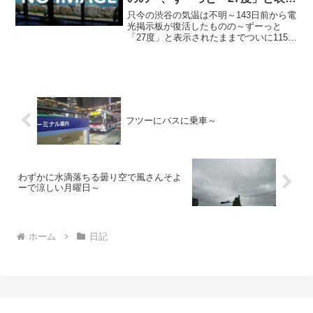
されたままで、ついに115日前か
只今の渋谷の気温は不明～143日前から電
ら電源オフ状態に～
光掲示板が復活したものの～ずーっと
「27度」と表示されたままでついに115日
前の朝からは電源オフ状態に～陽が暮れ
て寒ぅ～20220121～#渋谷 #shibuya #気
温
フツーにバスに乗車～
わずかに水滴落ちる曇り空で風さんそよ
ーで涼しい月曜日～
ホーム
日記