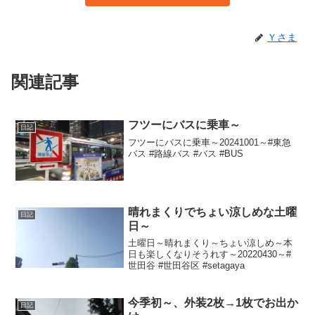
Ｙさま
関連記事
フツーにバスに乗車～
日記
フツーにバスに乗車～20241001～#東急
バス #路線バス #バス #BUS
晴れまくりでちょい涼しめな土曜
日記
日～
土曜日～晴れまくり～ちょい涼しめ～本
日も楽しくなりそうれす～20220430～#
世田谷 #世田谷区 #setagaya
今季初～、外装2枚→1枚でお出か
日記