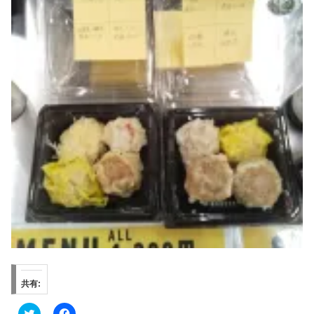
共有:
ク
F