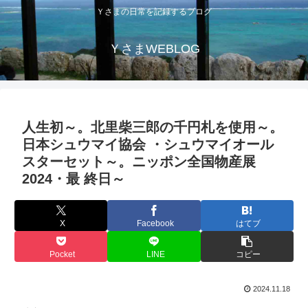
Ｙさまの日常を記録するブログ
ＹさまWEBLOG
人生初～。北里柴三郎の千円札を使用～。
日本シュウマイ協会 ・シュウマイオール
スターセット～。ニッポン全国物産展
2024・最 終日～
X
Facebook
はてブ
Pocket
LINE
コピー
2024.11.18