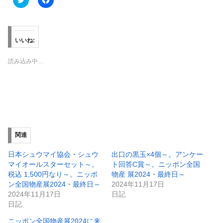
リ
a
ッ
c
ク
e
し
b
て
o
T
o
いいね:
w
k
i
で
t
共
読み込み中…
t
有
e
す
r
る
で
に
共
は
有
ク
(
リ
新
ッ
し
ク
い
し
ウ
て
ィ
く
関連
ン
だ
ド
さ
ウ
い
日本シュウマイ協会・シュウ
出口の黒玉×4個～。アンケー
で
(
マイオールスターセット～。
ト回答C賞～。ニッポン全国
開
新
き
し
税込 1,500円なり～。ニッポ
物産 展2024・最終日～
ま
い
ン全国物産展2024・最終日～
2024年11月17日
す
ウ
)
ィ
2024年11月17日
日記
ン
日記
ド
ウ
で
ニッポン全国物産展2024に来