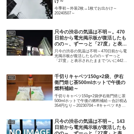
け～
今季初～外装2枚→1枚でお出かけ～
20240507～
只今の渋谷の気温は不明～。470
日記
日前から電光掲示板が復活したも
のの～、ずーっと「27度」と表示
されたままで、ついに442日前か
只今の渋谷の気温は不明～470日前から電
ら電源オフ状態に～
光掲示板が復活したものの～ずーっと
「27度」と表示されたままでついに442日
前の朝からは電源オフ状態に～陽が暮れ
てちょい寒ぅ～20221215～#渋谷
#shibuya #気温
千切りキャベツ150g×2袋、伊右
日記
衛門焙じ茶500mlホットで午後の
燃料補給～
千切りキャベツ150g×2袋伊右衛門焙じ茶
500mlホットで午後の燃料補給～合計税込
354円なり～20230704～#キャベツ #きゃ
べつ #伊右衛門 #焙じ茶 #ほうじ茶
只今の渋谷の気温は不明～。143
日記
日前から電光掲示板が復活したも
のの～、ずーっと「27度」と表示