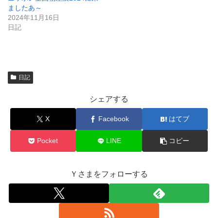
開
ましたあ～
き
ま
2024年11月16日
す
)
日記
日記
シェアする
X
Facebook
はてブ
Pocket
LINE
コピー
Ｙさまをフォローする