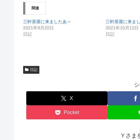
ィ
く
ン
だ
関連
ド
さ
ウ
い
で
(
開
新
三軒茶屋に来ましたあ～
三軒茶屋に来ま
き
し
2021年9月20日
2021年10月12日
ま
い
す
ウ
日記
日記
)
ィ
ン
ド
ウ
で
開
き
ま
す
日記
)
シ
X
Pocket
Ｙさま