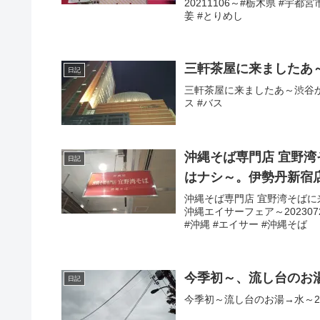
20211106～#栃木県 #宇
姜 #とりめし
三軒茶屋に来ましたあ
日記
三軒茶屋に来ましたあ～渋谷からバ
ス #バス
沖縄そば専門店 宜野湾
日記
はナシ～。伊勢丹新宿
沖縄そば専門店 宜野湾そば
沖縄エイサーフェア～202307
#沖縄 #エイサー #沖縄そば
今季初～、流し台のお
日記
今季初～流し台のお湯→水～202