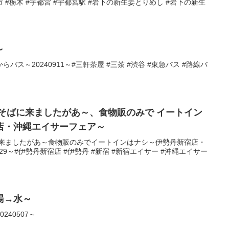
都宮市 #栃木 #宇都宮 #宇都宮駅 #岩下の新生姜とりめし #岩下の新生
～
ス～20240911～#三軒茶屋 #三茶 #渋谷 #東急バス #路線バ
そばに来ましたがあ～、食物販のみで イートイン
店・沖縄エイサーフェア～
に来ましたがあ～食物販のみでイートインはナシ～伊勢丹新宿店・
29～#伊勢丹新宿店 #伊勢丹 #新宿 #新宿エイサー #沖縄エイサー
湯→水～
40507～