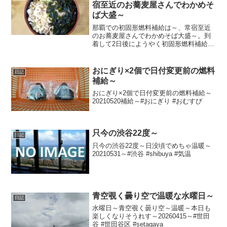
宿至近のお蕎麦屋さんでわかめそ
ば大盛～
那覇での初固形燃料補給は～、常宿至近
のお蕎麦屋さんでわかめそば大盛～。到
着して2日後にようやく初固形燃料補給
～。45時間半ぶりの燃料補給～。500＋
150で650円だったのは過去の話で～、
650＋200で850円なり～。20251226～
おにぎり×2個で日付変更前の燃料
日記
補給～
おにぎり×2個で日付変更前の燃料補給～
20210520補給～#おにぎり #おむすび
只今の渋谷22度～
日記
只今の渋谷22度～日没頃でめちゃ温暖～
20210531～#渋谷 #shibuya #気温
青空覗く曇り空で温暖な水曜日～
日記
水曜日～青空覗く曇り空～温暖～本日も
楽しくなりそうれす～20260415～#世田
谷 #世田谷区 #setagaya