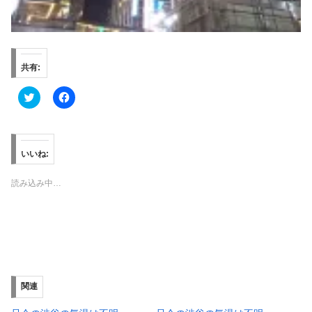
共有:
ク
F
リ
a
ッ
c
ク
e
し
b
て
o
T
o
いいね:
w
k
i
で
t
共
読み込み中…
t
有
e
す
r
る
で
に
共
は
有
ク
(
リ
新
ッ
し
ク
い
し
ウ
て
ィ
く
関連
ン
だ
ド
さ