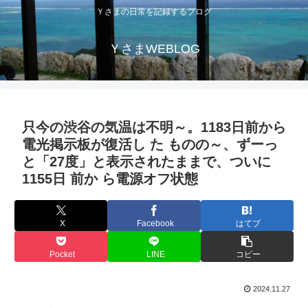
Ｙさまの日常を記録するブログ
ＹさまWEBLOG
只今の渋谷の気温は不明～。1183日前から
電光掲示板が復活し た ものの～、ずーっ
と「27度」と表示されたままで、ついに
1155日 前か ら電源オフ状態
X
Facebook
はてブ
Pocket
LINE
コピー
2024.11.27