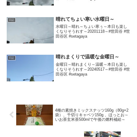
晴れてちょい寒い水曜日～
日記
水曜日～晴れ～ちょい寒ぅ～本日も楽し
くなりそうれす～20201118～#世田谷 #世
田谷区 #setagaya
晴れまくりで温暖な金曜日～
日記
金曜日～晴れまくり～温暖～本日も楽し
くなりそうれす～20240517～#世田谷 #世
田谷区 #setagaya
4種の素焼きミックスナッツ160g（80g×2
袋）、千切りキャベツ150g 、ほっとお～
いお茶玄米茶500mlで午後の燃料補給～