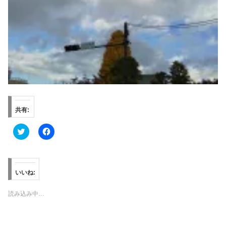
共有:
ク
F
リ
a
ッ
c
ク
e
し
b
て
o
T
o
いいね:
w
k
i
で
t
共
読み込み中…
t
有
e
す
r
る
で
に
共
は