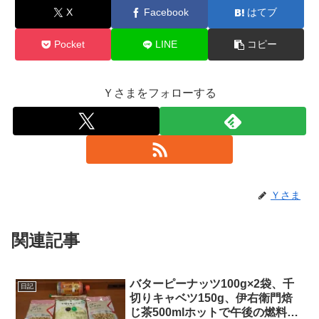
X
Facebook
はてブ
Pocket
LINE
コピー
Ｙさまをフォローする
Ｙさま
関連記事
バターピーナッツ100g×2袋、千
日記
切りキャベツ150g、伊右衛門焙
じ茶500mlホットで午後の燃料補