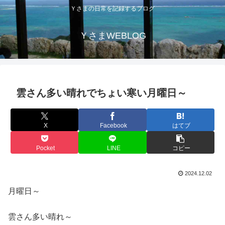
Ｙさまの日常を記録するブログ
ＹさまWEBLOG
雲さん多い晴れでちょい寒い月曜日～
X
Facebook
はてブ
Pocket
LINE
コピー
2024.12.02
月曜日～
雲さん多い晴れ～