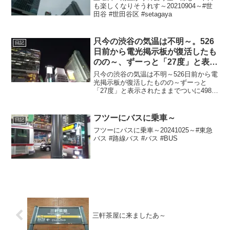
も楽しくなりそうれす～20210904～#世
田谷 #世田谷区 #setagaya
只今の渋谷の気温は不明～。526
日記
日前から電光掲示板が復活したも
のの～、ずーっと「27度」と表示
されたままで、ついに498日前か
只今の渋谷の気温は不明～526日前から電
ら電源オフ状態に～
光掲示板が復活したものの～ずーっと
「27度」と表示されたままでついに498日
前の朝からは電源オフ状態に～陽が暮れ
て寒ぅ～20230209～#渋谷 #shibuya #気
温
フツーにバスに乗車～
日記
フツーにバスに乗車～20241025～#東急
バス #路線バス #バス #BUS
三軒茶屋に来ましたあ～