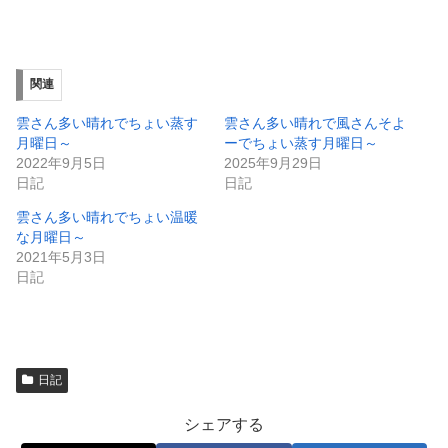
有
ク
(
リ
新
ッ
し
ク
い
し
ウ
て
ィ
く
関連
ン
だ
ド
さ
ウ
い
雲さん多い晴れでちょい蒸す
雲さん多い晴れで風さんそよ
で
(
月曜日～
ーでちょい蒸す月曜日～
開
新
き
し
2022年9月5日
2025年9月29日
ま
い
日記
日記
す
ウ
)
ィ
ン
雲さん多い晴れでちょい温暖
ド
な月曜日～
ウ
で
2021年5月3日
開
日記
き
ま
す
)
日記
シェアする