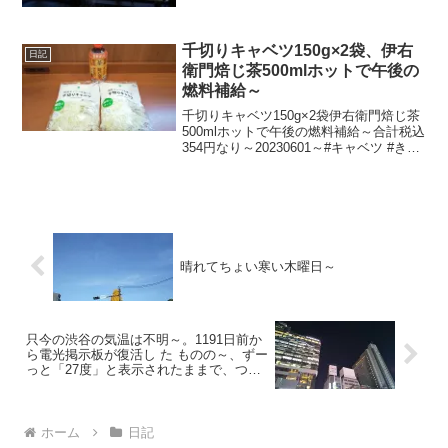
千切りキャベツ150g×2袋、伊右
日記
衛門焙じ茶500mlホットで午後の
燃料補給～
千切りキャベツ150g×2袋伊右衛門焙じ茶
500mlホットで午後の燃料補給～合計税込
354円なり～20230601～#キャベツ #きゃ
べつ #伊右衛門 #焙じ茶 #ほうじ茶
晴れてちょい寒い木曜日～
只今の渋谷の気温は不明～。1191日前か
ら電光掲示板が復活し た ものの～、ずー
っと「27度」と表示されたままで、つい
に1163日 前か ら電源オフ状態
ホーム
日記