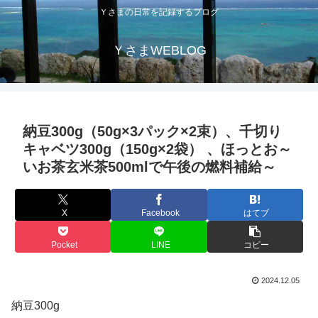
Ｙさまの日常を記録するブログ
ＹさまWEBLOG
納豆300g（50g×3パック×2束）、千切り
キャベツ300g（150g×2袋） 、ほっとお～
いお茶玄米茶500mlで午後の燃料補給～
X
Facebook
はてブ
Pocket
LINE
コピー
2024.12.05
納豆300g