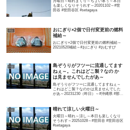
月曜日～晴れまくり～ちょい寒ぅ～本日
も楽しくなりそうれす～20201102～#世
田谷 #世田谷区 #setagaya
おにぎり×2個で日付変更前の燃料
日記
補給～
おにぎり×2個で日付変更前の燃料補給～
20210520補給～#おにぎり #おむすび
島ぞうりがフツーに流通してます
日記
ねぇ～。これはどこ製？なの か
は見ませんでしたがあ～
島ぞうりがフツーに流通してますねぇ～
これはどこ製？なのかは見ませんでした
があ～20231230（昨日）～#沖縄県 #那覇
市 #沖縄 #那覇 #okinawa #naha #島ぞう
り #ビーチサンダル とはちょこっと違
う？
晴れて涼しい火曜日～
日記
火曜日～晴れ～涼し～本日も楽しくなり
そうれす～20251028～#世田谷 #世田谷区
#setagaya