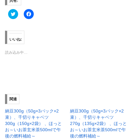
共有:
ク
F
リ
a
ッ
c
ク
e
し
b
て
o
T
o
いいね:
w
k
i
で
t
共
読み込み中…
t
有
e
す
r
る
で
に
共
は
有
ク
(
リ
新
ッ
し
ク
い
し
ウ
て
ィ
く
関連
ン
だ
ド
さ
ウ
い
納豆300g（50g×3パック×2
納豆300g（50g×3パック×2
で
(
束）、千切りキャベツ
束）、千切りキャベツ
開
新
き
し
300g（150g×2袋） 、ほっと
270g（135g×2袋） 、ほっと
ま
い
お～いお茶玄米茶500mlで午
お～いお茶玄米茶500mlで午
す
ウ
)
ィ
後の燃料補給～
後の燃料補給～
ン