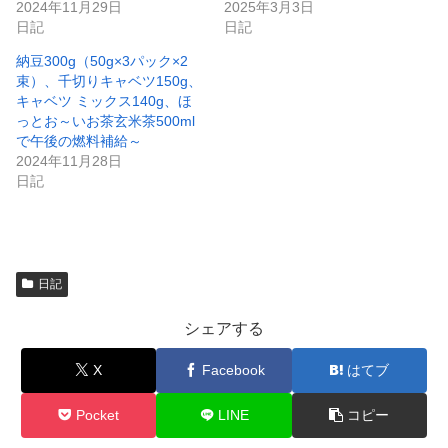
2024年11月29日
2025年3月3日
ド
ウ
日記
日記
で
開
納豆300g（50g×3パック×2
き
ま
束）、千切りキャベツ150g、
す
)
キャベツ ミックス140g、ほ
っとお～いお茶玄米茶500ml
で午後の燃料補給～
2024年11月28日
日記
日記
シェアする
X
Facebook
はてブ
Pocket
LINE
コピー