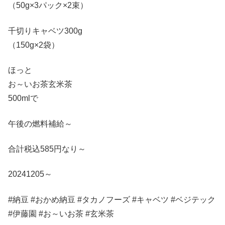
（50g×3パック×2束）
千切りキャベツ300g
（150g×2袋）
ほっと
お～いお茶玄米茶
500mlで
午後の燃料補給～
合計税込585円なり～
20241205～
#納豆 #おかめ納豆 #タカノフーズ #キャベツ #ベジテック
#伊藤園 #お～いお茶 #玄米茶