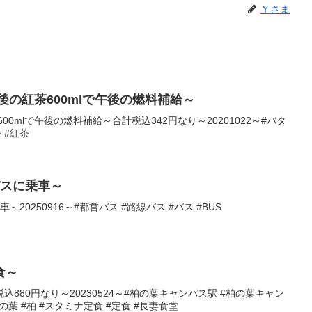
Ｙさま
後の紅茶600mlで午後の燃料補給～
00mlで午後の燃料補給～合計税込342円なり～20201022～#バタ
 #紅茶
バスに乗車～
20250916～#都営バス #路線バス #バス #BUS
食～
880円なり～20230524～#柏の葉キャンパス駅 #柏の葉キャン
柏の葉 #柏 #スタミナ定食 #定食 #長妻食堂