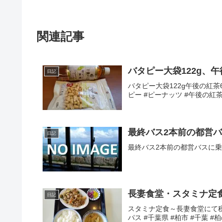
関連記事
バタピー大袋122g、午
日記
バタピー大袋122g午後の紅茶6
ピー #ピーナッツ #午後の紅茶
最終バス2本前の都営
日記
最終バス2本前の都営バスに乗車～
長妻食堂・スタミナ定
日記
スタミナ定食～長妻食堂にて税込
パス #千葉県 #柏市 #千葉 #