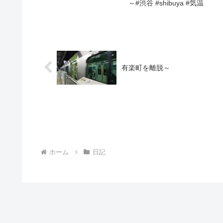
～#渋谷 #shibuya #気温
有楽町を離脱～
ホーム
日記