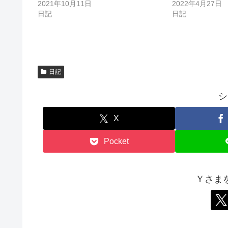
2021年10月11日
2022年4月27日
で
開
日記
日記
き
ま
す
)
日記
シ
X
Pocket
Ｙさま