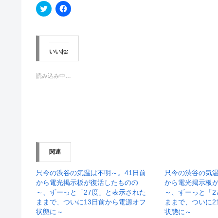
ク
F
リ
a
ッ
c
ク
e
し
b
て
o
T
o
w
k
いいね:
i
で
t
共
t
有
e
す
読み込み中…
r
る
で
に
共
は
有
ク
(
リ
新
ッ
し
ク
い
し
ウ
て
ィ
く
ン
だ
関連
ド
さ
ウ
い
で
(
開
新
只今の渋谷の気温は不明～。41日前
只今の渋谷の気温
き
し
から電光掲示板が復活したものの
から電光掲示板
ま
い
す
ウ
～、ずーっと「27度」と表示された
～、ずーっと「2
)
ィ
ままで、ついに13日前から電源オフ
ままで、ついに2
ン
ド
状態に～
状態に～
ウ