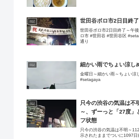
世田谷ボロ市2日目終了
日記
世田谷ボロ市2日目終了～午後8
ロ市 #世田谷 #世田谷区 #set
通り
細かい雨でちょい涼し
日記
金曜日～細かい雨～ちょい涼しめ
#setagaya
只今の渋谷の気温は不明
日記
～、ずーっと「27度」
フ状態
只今の渋谷の気温は不明～11
示されたままでついに1097日