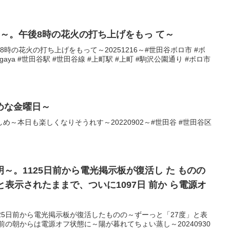
～。午後8時の花火の打ち上げをもっ て～
時の花火の打ち上げをもって～20251216～#世田谷ボロ市 #ボ
agaya #世田谷駅 #世田谷線 #上町駅 #上町 #駒沢公園通り #ボロ市
めな金曜日～
～本日も楽しくなりそうれす～20220902～#世田谷 #世田谷区
～。1125日前から電光掲示板が復活し た ものの
と表示されたままで、ついに1097日 前か ら電源オ
25日前から電光掲示板が復活したものの～ずーっと「27度」と表
前の朝からは電源オフ状態に～陽が暮れてちょい蒸し～20240930