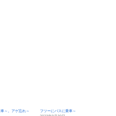
乗車～。アゲ忘れ～
フツーにバスに乗車～
2023年9月30日