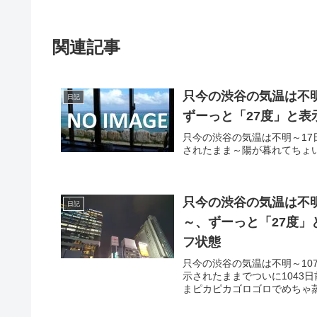
関連記事
只今の渋谷の気温は不
日記
ずーっと「27度」と表
只今の渋谷の気温は不明～17
されたまま～陽が暮れてちょい蒸し～
只今の渋谷の気温は不明
日記
～、ずーっと「27度」
フ状態
只今の渋谷の気温は不明～10
示されたままでついに1043
まピカピカゴロゴロでめちゃ蒸し～2