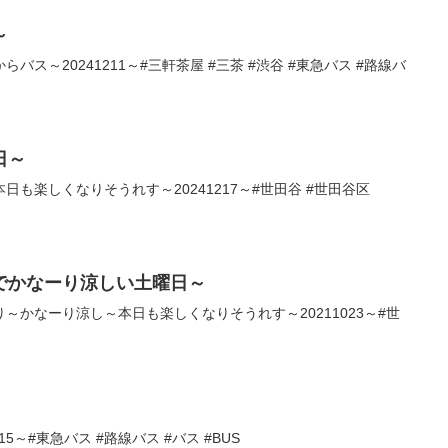
～
ス～20241211～#三軒茶屋 #三茶 #渋谷 #東急バス #路線バ
日～
も楽しくなりそうれす～20241217～#世田谷 #世田谷区
でかなーり涼しい土曜日～
～かなーり涼し～本日も楽しくなりそうれす～20211023～#世
5～#東急バス #路線バス #バス #BUS