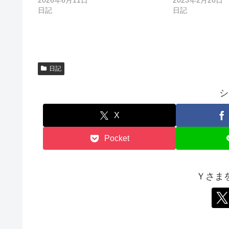
ま
い
す
ウ
日記
日記
)
ィ
ン
ド
ウ
で
開
き
ま
す
日記
)
シ
X
Pocket
Ｙさま