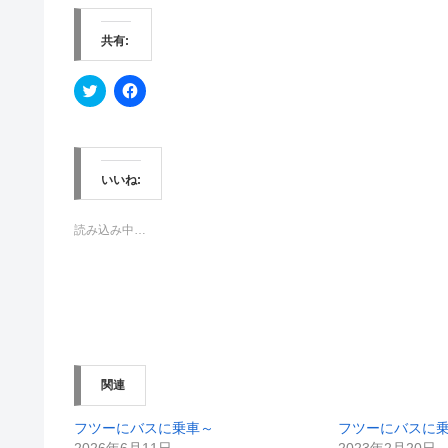
共有:
ク
F
リ
a
ッ
c
ク
e
し
b
て
o
T
o
w
k
いいね:
i
で
t
共
t
有
e
す
読み込み中…
r
る
で
に
共
は
有
ク
(
リ
新
ッ
し
ク
い
し
ウ
て
ィ
く
ン
だ
関連
ド
さ
ウ
い
で
(
開
新
フツーにバスに乗車～
フツーにバスに
き
し
2026年6月11日
2023年2月20日