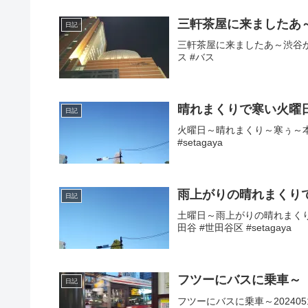
三軒茶屋に来ましたあ
日記
三軒茶屋に来ましたあ～渋谷からバ
ス #バス
晴れまくりで寒い火曜
日記
火曜日～晴れまくり～寒ぅ～本日
#setagaya
雨上がりの晴れまくり
日記
土曜日～雨上がりの晴れまくり
田谷 #世田谷区 #setagaya
フツーにバスに乗車～
日記
フツーにバスに乗車～2024051