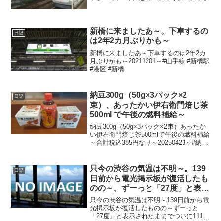
新橋に来ましたあ～。下車するの
日記
は2年2カ月ぶりかも～
新橋に来ましたあ～下車するのは2年2カ
月ぶりかも～20211201～#山手線 #新橋駅
#港区 #新橋
納豆300g（50g×3パック×2
日記
束）、あったかい伊右衛門焙じ茶
500ml で午後の燃料補給～
納豆300g（50g×3パック×2束）あったか
い伊右衛門焙じ茶500mlで午後の燃料補給
～合計税込385円なり～20250423～#納豆
#おかめ納豆 #タカノフーズ #サントリー
#伊右衛門 #焙じ茶 #ほうじ茶
只今の渋谷の気温は不明～。139
日記
日前から電光掲示板が復活したも
のの～、ずーっと「27度」と表示
されたままで、ついに111日前か
只今の渋谷の気温は不明～139日前から電
ら電源オフ状態に～
光掲示板が復活したものの～ずーっと
「27度」と表示されたままでついに111日