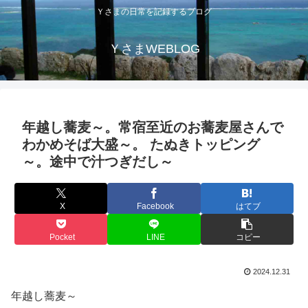
Ｙさまの日常を記録するブログ
ＹさまWEBLOG
年越し蕎麦～。常宿至近のお蕎麦屋さんで
わかめそば大盛～。 たぬきトッピング
～。途中で汁つぎだし～
X
Facebook
はてブ
Pocket
LINE
コピー
2024.12.31
年越し蕎麦～