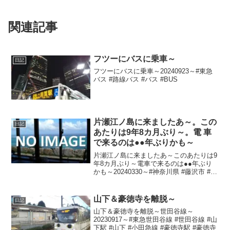
関連記事
フツーにバスに乗車～
日記
フツーにバスに乗車～20240923～#東急
バス #路線バス #バス #BUS
片瀬江ノ島に来ましたあ～。この
日記
あたりは9年8カ月ぶり～。電 車
で来るのは●●年ぶりかも～
片瀬江ノ島に来ましたあ～このあたりは9
年8カ月ぶり～電車で来るのは●●年ぶり
かも～20240330～#神奈川県 #藤沢市 #神
奈川 #藤沢 #小田急江ノ島線 #小田急線 #
片瀬江ノ島駅 #江ノ島 #湘南
山下＆豪徳寺を離脱～
日記
山下＆豪徳寺を離脱～世田谷線～
20230917～#東急世田谷線 #世田谷線 #山
下駅 #山下 #小田急線 #豪徳寺駅 #豪徳寺