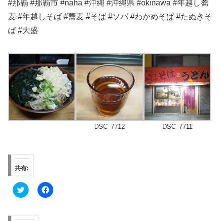
#那覇 #那覇市 #naha #沖縄 #沖縄県 #okinawa #年越し蕎
麦 #年越しそば #蕎麦 #そば #ソバ #わかめそば #たぬきそ
ば #大盛
DSC_7712
DSC_7711
共有:
ク
F
リ
a
ッ
c
ク
e
し
b
て
o