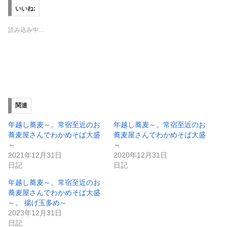
T
o
いいね:
w
k
i
で
t
共
読み込み中…
t
有
e
す
r
る
で
に
共
は
有
ク
(
リ
新
ッ
し
ク
い
し
ウ
て
ィ
く
関連
ン
だ
ド
さ
ウ
い
年越し蕎麦～。常宿至近のお
年越し蕎麦～。常宿至近のお
で
(
蕎麦屋さんでわかめそば大盛
蕎麦屋さんでわかめそば大盛
開
新
き
し
～
～
ま
い
2021年12月31日
2020年12月31日
す
ウ
)
ィ
日記
日記
ン
ド
年越し蕎麦～。常宿至近のお
ウ
で
蕎麦屋さんでわかめそば大盛
開
～。 揚げ玉多め～
き
ま
2023年12月31日
す
)
日記