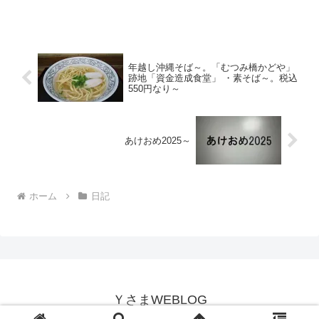
前の朝からは電源オフ状態に～陽が暮れ
て寒ぅ～20220117～#渋谷 #shibuya #気
温
年越し沖縄そば～。「むつみ橋かどや」
跡地「資金造成食堂」 ・素そば～。税込
550円なり～
あけおめ2025～
ホーム
日記
ＹさまWEBLOG