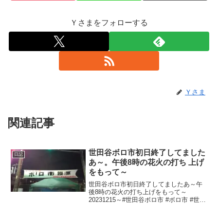
Ｙさまをフォローする
Ｙさま
関連記事
世田谷ボロ市初日終了してました
日記
あ～。午後8時の花火の打ち 上げ
をもって～
世田谷ボロ市初日終了してましたあ～午
後8時の花火の打ち上げをもって～
20231215～#世田谷ボロ市 #ボロ市 #世田
谷 #世田谷区 #setagaya #世田谷駅 #世田
谷線 #上町駅 #上町 #駒沢公園通り #ボロ