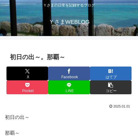
Ｙさまの日常を記録するブログ
ＹさまWEBLOG
初日の出～。那覇～
X
Facebook
はてブ
Pocket
LINE
コピー
2025.01.01
初日の出～
那覇～