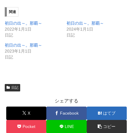
い
し
ウ
て
ィ
く
関連
ン
だ
ド
さ
ウ
い
初日の出～。那覇～
初日の出～。那覇～
で
(
2022年1月1日
2024年1月1日
開
新
き
し
日記
日記
ま
い
す
ウ
初日の出～。那覇～
)
ィ
ン
2023年1月1日
ド
日記
ウ
で
開
き
ま
す
)
日記
シェアする
X
Facebook
はてブ
Pocket
LINE
コピー