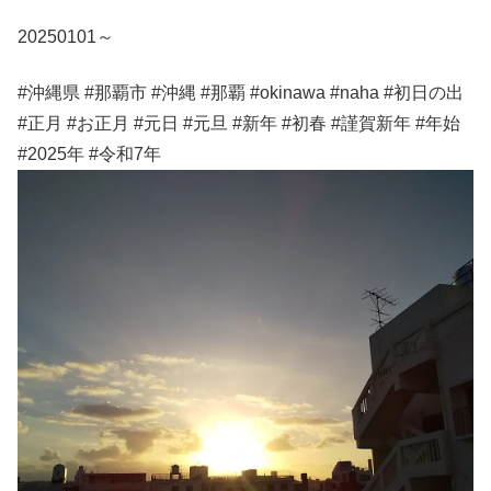
20250101～
#沖縄県 #那覇市 #沖縄 #那覇 #okinawa #naha #初日の出
#正月 #お正月 #元日 #元旦 #新年 #初春 #謹賀新年 #年始
#2025年 #令和7年