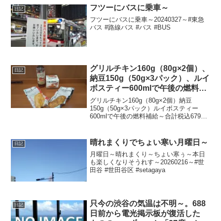
市通り
フツーにバスに乗車～
日記
フツーにバスに乗車～20240327～#東急
バス #路線バス #バス #BUS
グリルチキン160g（80g×2個）、
日記
納豆150g（50g×3パック）、ルイ
ボスティー600mlで午後の燃料補
給～
グリルチキン160g（80g×2個）納豆
150g（50g×3パック）ルイボスティー
600mlで午後の燃料補給～合計税込679円
なり～20240909～#グリルチキン #チキン
#ブラックペッパー #*ヤンニョムチキン #
キャベツ #ベジテッ...
晴れまくりでちょい寒い月曜日～
日記
月曜日～晴れまくり～ちょい寒ぅ～本日
も楽しくなりそうれす～20260216～#世
田谷 #世田谷区 #setagaya
只今の渋谷の気温は不明～。688
日記
日前から電光掲示板が復活した