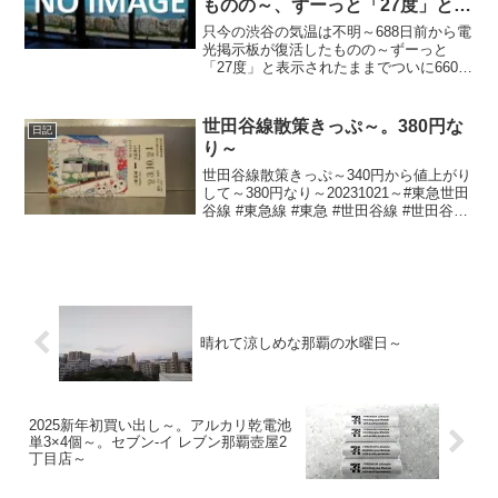
ものの～、ずーっと「27度」と表
示されたままで、ついに660日前
只今の渋谷の気温は不明～688日前から電
か ら電源オフ状態に～
光掲示板が復活したものの～ずーっと
「27度」と表示されたままでついに660日
前の朝からは電源オフ状態に～陽が暮れ
てちょい蒸し～20230721～#渋谷
#shibuya #気温
世田谷線散策きっぷ～。380円な
日記
り～
世田谷線散策きっぷ～340円から値上がり
して～380円なり～20231021～#東急世田
谷線 #東急線 #東急 #世田谷線 #世田谷
#setagaya #世田谷線散策きっぷ
晴れて涼しめな那覇の水曜日～
2025新年初買い出し～。アルカリ乾電池
単3×4個～。セブン-イ レブン那覇壺屋2
丁目店～