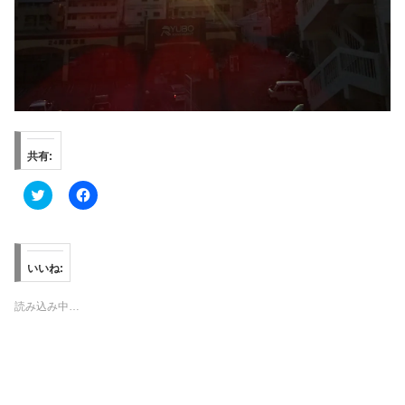
共有:
ク
F
リ
a
ッ
c
ク
e
し
b
て
o
T
o
いいね:
w
k
i
で
t
共
読み込み中…
t
有
e
す
r
る
で
に
共
は
有
ク
(
リ
新
ッ
し
ク