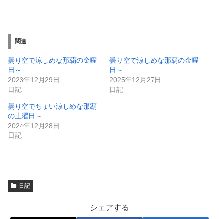
有
ク
(
リ
新
ッ
し
ク
い
し
ウ
て
ィ
く
関連
ン
だ
ド
さ
ウ
い
曇り空で涼しめな那覇の金曜
曇り空で涼しめな那覇の金曜
で
(
日～
日～
開
新
き
し
2023年12月29日
2025年12月27日
ま
い
日記
日記
す
ウ
)
ィ
ン
曇り空でちょい涼しめな那覇
ド
の土曜日～
ウ
で
2024年12月28日
開
日記
き
ま
す
)
日記
シェアする