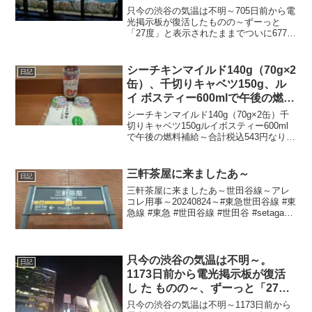
示されたままで、ついに677日前
只今の渋谷の気温は不明～705日前から電
か ら電源オフ状態に～
光掲示板が復活したものの～ずーっと
「27度」と表示されたままでついに677日
前の朝からは電源オフ状態に～陽が暮れ
て蒸し～20230807～#渋谷 #shibuya #気
温
シーチキンマイルド140g（70g×2
日記
缶）、千切りキャベツ150g、ル
イ ボスティー600mlで午後の燃料
補給～
シーチキンマイルド140g（70g×2缶）千
切りキャベツ150gルイボスティー600ml
で午後の燃料補給～合計税込543円なり～
20240723～#シーチキンマイルド #シーチ
キン #はごろもフーズ #キャベツ #ヤマダ
イフーズ #ベジテッ...
三軒茶屋に来ましたあ～
日記
三軒茶屋に来ましたあ～世田谷線～アレ
コレ用事～20240824～#東急世田谷線 #東
急線 #東急 #世田谷線 #世田谷 #setagaya
#三軒茶屋 #三茶
只今の渋谷の気温は不明～。
日記
1173日前から電光掲示板が復活
し た ものの～、ずーっと「27
度」と表示されたままで、ついに
只今の渋谷の気温は不明～1173日前から