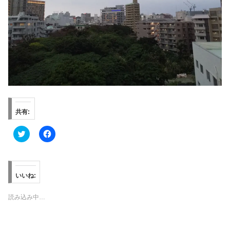
共有:
ク
F
リ
a
ッ
c
ク
e
し
b
て
o
T
o
いいね:
w
k
i
で
t
共
読み込み中…
t
有
e
す
r
る
で
に
共
は