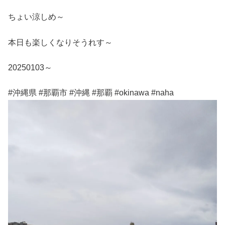
ちょい涼しめ～
本日も楽しくなりそうれす～
20250103～
#沖縄県 #那覇市 #沖縄 #那覇 #okinawa #naha