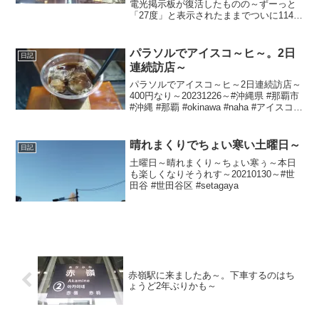
1145日 前か ら電源オフ状態
電光掲示板が復活したものの～ずーっと
「27度」と表示されたままでついに1145
日前の朝からは電源オフ状態に～陽が暮
れて温暖～20241117～#渋谷 #shibuya #
気温
パラソルでアイスコ～ヒ～。2日
日記
連続訪店～
パラソルでアイスコ～ヒ～2日連続訪店～
400円なり～20231226～#沖縄県 #那覇市
#沖縄 #那覇 #okinawa #naha #アイスコー
ヒー #コーヒー
晴れまくりでちょい寒い土曜日～
日記
土曜日～晴れまくり～ちょい寒ぅ～本日
も楽しくなりそうれす～20210130～#世
田谷 #世田谷区 #setagaya
赤嶺駅に来ましたあ～。下車するのはち
ょうど2年ぶりかも～