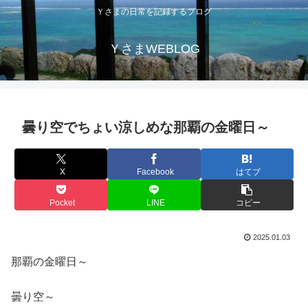
Ｙさまの日常を記録するブログ
ＹさまWEBLOG
曇り空でちょい涼しめな那覇の金曜日～
X
Facebook
はてブ
Pocket
LINE
コピー
2025.01.03
那覇の金曜日～
曇り空～