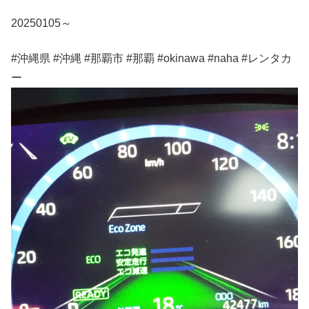
20250105～
#沖縄県 #沖縄 #那覇市 #那覇 #okinawa #naha #レンタカ
ー