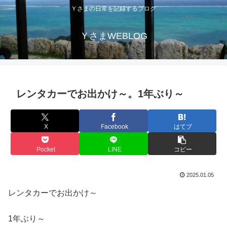
Ｙさまの日常を記録するブログ
ＹさまWEBLOG
レンタカーでお出かけ～。1年ぶり～
X
Facebook
はてブ
Pocket
LINE
コピー
2025.01.05
レンタカーでお出かけ～
1年ぶり～