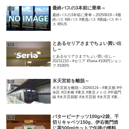
ば #ソバ #カップ麺 #つくね #焼き鳥 #焼
鳥 #焼きとり #やき...
最終バスの3本前に乗車～
日記
最終バスの3本前に乗車～20250619～#最
終バス #終バス #東急バス #路線バス #バ
ス #BUS
とあるセリアさまでちょい買い出
日記
し～
とあるセリアさまでちょい買い出し～
20231210～#セリア #Seria #100円ショッ
プ #100均
水天宮前を離脱～
日記
水天宮前を離脱～20260124～#東京都 #中
央区 #日本橋 #東京 #東京メトロ #半蔵門
線 #水天宮前駅 #水天宮前 #水天宮 #東京
シティエアターミナル前
バターピーナッツ100g×2袋、千
日記
切りキャベツ150g、伊右衛門焙
じ茶500mlホットで午後の燃料補