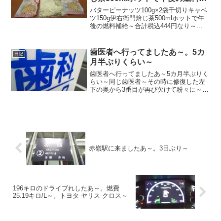
給～
バターピーナッツ100g×2袋千切りキャベ
ツ150g伊右衛門焙じ茶500mlホットで午
後の燃料補給～合計税込444円なり～
20211112～#バターピーナッツ #バタピー
#ピーナッツ #キャベツ #きゃべつ #焙じ
茶 #ほうじ茶
歯医者へ行ってましたあ～。5カ
日記
月半ぶりくらい～
歯医者へ行ってましたあ～5カ月半ぶりく
らい～同じ歯医者～その時に修復した左
下の奥から3番目が再び欠けて粉々に～樹
脂を詰めて5分で終了～1910円なり～
20231005～
赤嶺駅に来ましたあ～。3日ぶり～
196キロのドライブれしたあ～。燃費
25.19キロ/L～。トヨタ ヤリス クロス～