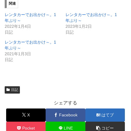
ィ
く
関連
ン
だ
ド
さ
ウ
い
レンタカーでお出かけ～。1
レンタカーでお出かけ～。1
で
(
年ぶり～
年ぶり～
開
新
き
し
2022年1月4日
2023年1月2日
ま
い
日記
日記
す
ウ
)
ィ
ン
レンタカーでお出かけ～。1
ド
年ぶり～
ウ
で
2021年1月3日
開
日記
き
ま
す
)
日記
シェアする
X
Facebook
はてブ
Pocket
LINE
コピー