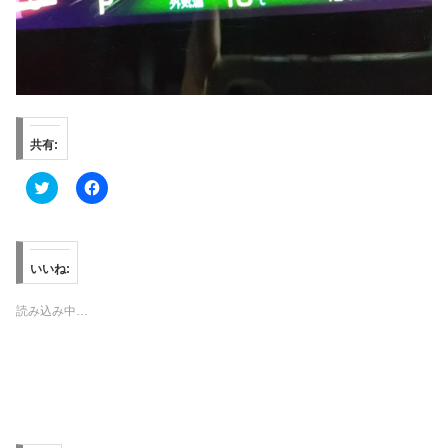
共有:
ク
F
リ
a
ッ
c
ク
e
し
b
て
o
T
o
いいね:
w
k
i
で
t
共
読み込み中…
t
有
e
す
r
る
で
に
共
は
有
ク
(
リ
新
ッ
し
ク
い
し
ウ
て