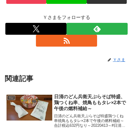
Ｙさまをフォローする
Ｙさま
関連記事
日清のどん兵衛天ぷらそば特盛、
日記
鶏つくね串、焼鳥ももタレ×2本で
午後の燃料補給～
日清のどん兵衛天ぷらそば特盛鶏つくね
串焼鳥ももタレ×2本で午後の燃料補給～
合計税込632円なり～20220413～#日清 #
どん兵衛 #天ぷらそば #天ぷら #蕎麦 #そ