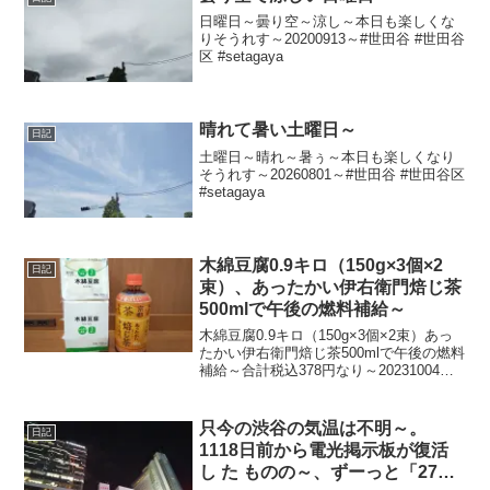
日曜日～曇り空～涼し～本日も楽しくな
りそうれす～20200913～#世田谷 #世田谷
区 #setagaya
晴れて暑い土曜日～
日記
土曜日～晴れ～暑ぅ～本日も楽しくなり
そうれす～20260801～#世田谷 #世田谷区
#setagaya
木綿豆腐0.9キロ（150g×3個×2
日記
束）、あったかい伊右衛門焙じ茶
500mlで午後の燃料補給～
木綿豆腐0.9キロ（150g×3個×2束）あっ
たかい伊右衛門焙じ茶500mlで午後の燃料
補給～合計税込378円なり～20231004～#
木綿豆腐 #豆腐 #相模屋食料 #伊右衛門 #
焙じ茶 #ほうじ茶
只今の渋谷の気温は不明～。
日記
1118日前から電光掲示板が復活
し た ものの～、ずーっと「27