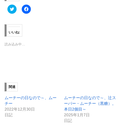
ク
F
リ
a
ッ
c
ク
e
し
b
て
o
T
o
いいね:
w
k
i
で
t
共
読み込み中…
t
有
e
す
r
る
で
に
共
は
有
ク
(
リ
新
ッ
し
ク
い
し
ウ
て
ィ
く
関連
ン
だ
ド
さ
ウ
い
ムーチーの日なので～、ムー
ムーチーの日なので～、辻ス
で
(
チー
ーパー・ムーチー（黒糖）。
開
新
き
し
2022年12月30日
本日2個目～
ま
い
日記
2025年1月7日
す
ウ
)
ィ
日記
ン
ド