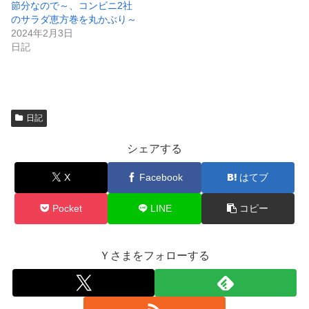
節分なので～、コンビニ2社
ウ
で
のサラダ恵方巻を丸かぶり～
開
2024年2月3日
き
ま
日記
す
)
日記
シェアする
X
Facebook
はてブ
Pocket
LINE
コピー
Ｙさまをフォローする