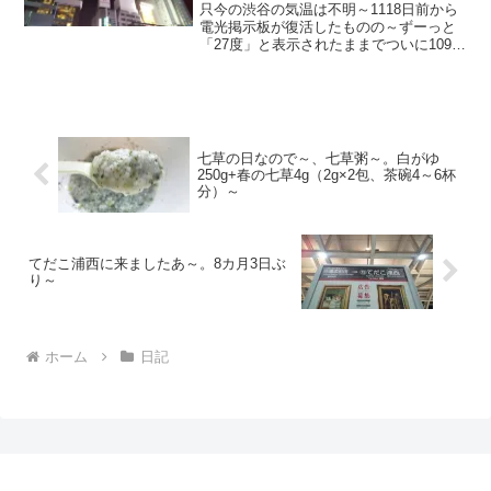
度」と表示されたままで、ついに
只今の渋谷の気温は不明～1118日前から
1090日 前か ら電源オフ状態
電光掲示板が復活したものの～ずーっと
「27度」と表示されたままでついに1090
日前の朝からは電源オフ状態に～陽が暮
れて風さんそよーで涼し～20240923～#
渋谷 #shibuya #気温
七草の日なので～、七草粥～。白がゆ
250g+春の七草4g（2g×2包、茶碗4～6杯
分）～
てだこ浦西に来ましたあ～。8カ月3日ぶ
り～
ホーム
日記