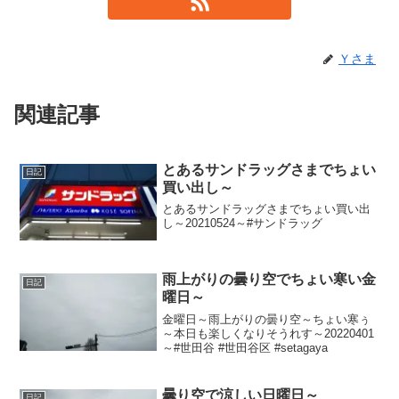
Ｙさま
関連記事
とあるサンドラッグさまでちょい
日記
買い出し～
とあるサンドラッグさまでちょい買い出
し～20210524～#サンドラッグ
雨上がりの曇り空でちょい寒い金
日記
曜日～
金曜日～雨上がりの曇り空～ちょい寒ぅ
～本日も楽しくなりそうれす～20220401
～#世田谷 #世田谷区 #setagaya
曇り空で涼しい日曜日～
日記