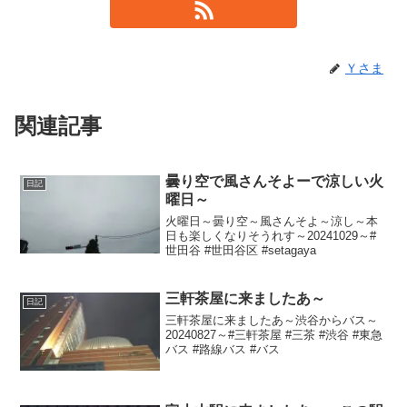
Ｙさま
関連記事
曇り空で風さんそよーで涼しい火
日記
曜日～
火曜日～曇り空～風さんそよ～涼し～本
日も楽しくなりそうれす～20241029～#
世田谷 #世田谷区 #setagaya
三軒茶屋に来ましたあ～
日記
三軒茶屋に来ましたあ～渋谷からバス～
20240827～#三軒茶屋 #三茶 #渋谷 #東急
バス #路線バス #バス