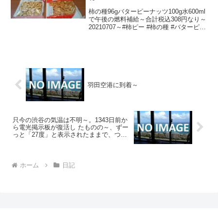
柿の種96gバターピーナッツ100g水600ml
で午後の燃料補給～合計税込308円なり～
20210707～#柿ピー #柿の種 #バターピー
ナッツ #バタピー #ピーナッツ
羽田空港に到着～
只今の渋谷の気温は不明～。1343日前か
ら電光掲示板が復活し たものの～、ずー
っと「27度」と表示されたままで、つい
に1315日 前から電源オフ状態
ホーム
日記