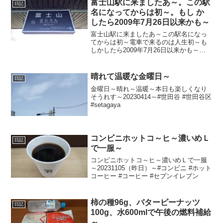
富士山駅に来ましたあ～。この駅
日記
名になってからは初～。もし か
したら2009年7月26日以来かも～
富士山駅に来ましたあ～この駅名になっ
てからは初～電車で来るのは人生初～も
しかしたら2009年7月26日以来かも～
20260123～#富士山駅 #富士山 #富士急行
線 #山梨県 #富士吉田市
晴れて温暖な金曜日～
日記
金曜日～晴れ～温暖～本日も楽しくなり
そうれす～20230414～#世田谷 #世田谷区
#setagaya
コンビニホットコ～ヒ～濃いめＬ
日記
で一服～
コンビニホットコ～ヒ～濃いめＬで一服
～20231105（昨日）～#コンビニ #ホット
コーヒー #コーヒー #セブンイレブン
柿の種96g、バターピーナッツ
日記
100g、水600mlで午後の燃料補給
～