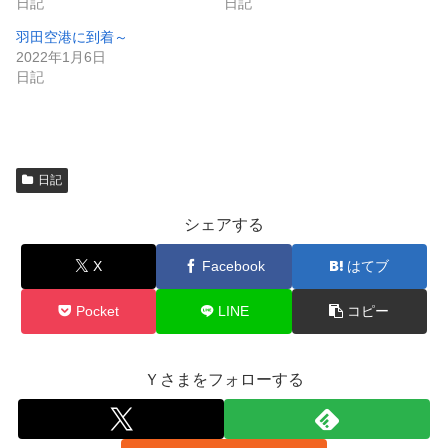
き
し
日記
日記
ま
い
す
ウ
羽田空港に到着～
)
ィ
ン
2022年1月6日
ド
日記
ウ
で
開
き
ま
す
)
日記
シェアする
X
Facebook
はてブ
Pocket
LINE
コピー
Ｙさまをフォローする