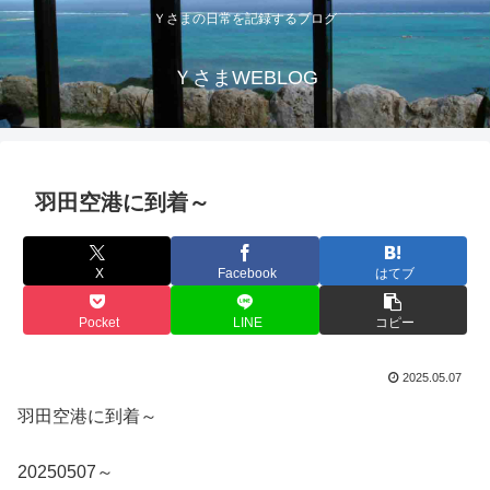
Ｙさまの日常を記録するブログ
ＹさまWEBLOG
羽田空港に到着～
X
Facebook
はてブ
Pocket
LINE
コピー
2025.05.07
羽田空港に到着～
20250507～