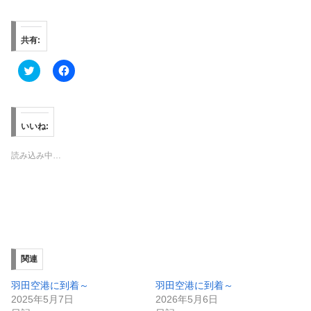
共有:
ク
F
リ
a
ッ
c
ク
e
し
b
て
o
T
o
いいね:
w
k
i
で
t
共
読み込み中…
t
有
e
す
r
る
で
に
共
は
有
ク
(
リ
新
ッ
し
ク
い
し
ウ
て
ィ
く
関連
ン
だ
ド
さ
ウ
い
羽田空港に到着～
羽田空港に到着～
で
(
2025年5月7日
2026年5月6日
開
新